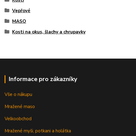
Kosti
Vepřové
MASO
Kosti na okus, šlachy a chrupavky
Informace pro zákazníky
Vše o nákupu
Mražené maso
Velkoobchod
Mražené myši, potkani a holátka