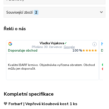
Související zboží
2
Řekli o nás
Vladka Vojakova
✓
i
Přidáno 30. července
·
Google
Doporučuje obchod
100 %
★★★★★
Dopo
pr
Kvalitní BARF krmivo. Objednávka vyřízena obratem. Obchod
+
můžu jen doporučit.
nic
−
Kompletní specifikace
🤎
Forbarf | Vepřová kloubová kost 1 ks