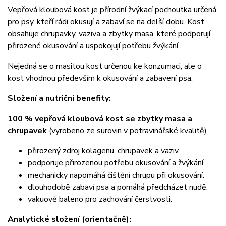
Vepřová kloubová kost je přírodní žvýkací pochoutka určená
pro psy, kteří rádi okusují a zabaví se na delší dobu. Kost
obsahuje chrupavky, vaziva a zbytky masa, které podporují
přirozené okusování a uspokojují potřebu žvýkání.
Nejedná se o masitou kost určenou ke konzumaci, ale o
kost vhodnou především k okusování a zabavení psa.
Složení a nutriční benefity:
100 % vepřová kloubová kost se zbytky masa a
chrupavek
(vyrobeno ze surovin v potravinářské kvalitě)
přirozený zdroj kolagenu, chrupavek a vaziv.
podporuje přirozenou potřebu okusování a žvýkání.
mechanicky napomáhá čištění chrupu při okusování.
dlouhodobě zabaví psa a pomáhá předcházet nudě.
vakuově baleno pro zachování čerstvosti.
Analytické složení (orientačně):