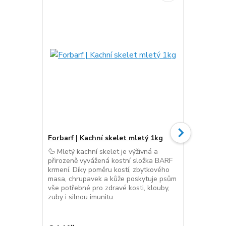
Forbarf | Kachní skelet mletý 1kg
Forbarf | K
🦆 Mletý kachní skelet je výživná a
🍗 Kuřecí j
přirozeně vyvážená kostní složka BARF
snadno strav
krmení. Díky poměru kostí, zbytkového
citlivým tr
masa, chrupavek a kůže poskytuje psům
či krůtími j
vše potřebné pro zdravé kosti, klouby,
aromatickou
zuby i silnou imunitu.
méně tuku n
lehce strav
dávkovatel