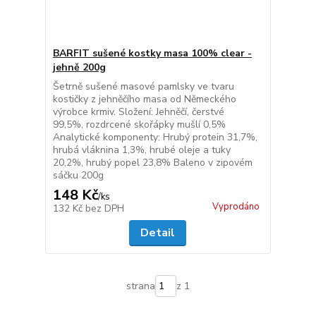
BARFIT sušené kostky masa 100% clear -
jehně 200g
Šetrně sušené masové pamlsky ve tvaru
kostičky z jehněčího masa od Německého
výrobce krmiv. Složení: Jehněčí, čerstvé
99,5%, rozdrcené skořápky mušlí 0,5%
Analytické komponenty: Hrubý protein 31,7%,
hrubá vláknina 1,3%, hrubé oleje a tuky
20,2%, hrubý popel 23,8% Baleno v zipovém
sáčku 200g
148 Kč
/
ks
Vyprodáno
132 Kč
bez DPH
Detail
strana
z 1