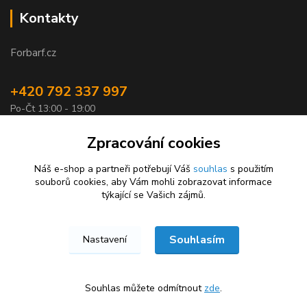
Kontakty
Forbarf.cz
+420 792 337 997
Po-Čt 13:00 - 19:00
objednavky@forbarf.cz
Zpracování cookies
Náš e-shop a partneři potřebují Váš
souhlas
s použitím
souborů cookies, aby Vám mohli zobrazovat informace
týkající se Vašich zájmů.
Souhlasím
Nastavení
Forbarf.cz © 2026
Vytvořeno na
Eshop-rychle.cz
Souhlas můžete odmítnout
zde
.
★★★★★
★★★★★
100 %
30. července
100 %