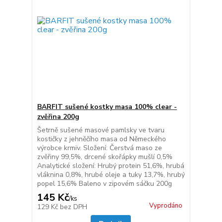
BARFIT sušené kostky masa 100% clear -
zvěřina 200g
Šetrně sušené masové pamlsky ve tvaru
kostičky z jehněčího masa od Německého
výrobce krmiv. Složení: Čerstvá maso ze
zvěřiny 99,5%, drcené skořápky mušlí 0,5%
Analytické složení: Hrubý protein 51,6%, hrubá
vláknina 0,8%, hrubé oleje a tuky 13,7%, hrubý
popel 15,6% Baleno v zipovém sáčku 200g
145 Kč
/
ks
Vyprodáno
129 Kč
bez DPH