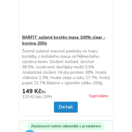
BARFIT sušené kostky masa 100% clear -
konina 200g
Šetrně sušené masové pamlsky ve tvaru
kostičky z koňského masa od Německého
výrobce krmiv. Složení: koňské, čerstvé
99,5%, rozdrcené skořápky mušlí 0,5%
Analytické složení: Hrubý protein 38%, hrubá
vláknina 1,3%, hrubé oleje a tuky 27,7%, hrubý
popel 21,7% Baleno v zipovém sáčku 200g
149 Kč
/
ks
Vyprodáno
133 Kč
bez DPH
Detail
Zkušenosti našich zákazníků s produktem