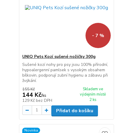
- 7 %
UNIQ Pets Kozí sušené nožičky 300g
Sušené kozí nohy pro psy jsou 100% přírodní,
hypoalergenní pamlsek s vysokým obsahem
bílkovin, podporují zubní hygienu a zábavu při
žvýkání.
155 Kč
Skladem ve
144 Kč
výdejním místě
/
ks
2 ks
129 Kč
bez DPH
Přidat do košíku
Novinka