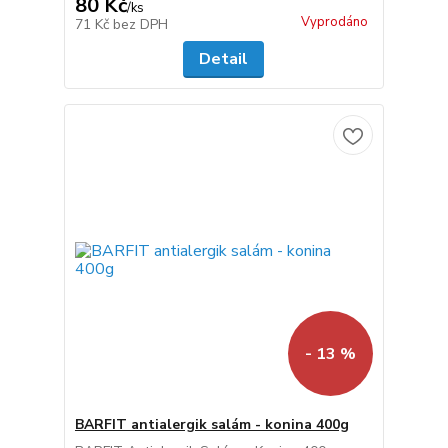
80 Kč
/
ks
Vyprodáno
71 Kč
bez DPH
Detail
- 13 %
BARFIT antialergik salám - konina 400g