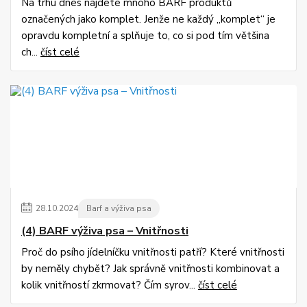
Na trhu dnes najdete mnoho BARF produktů
označených jako komplet. Jenže ne každý „komplet“ je
opravdu kompletní a splňuje to, co si pod tím většina
ch...
číst celé
28
.
10
.
2024
Barf a výživa psa
(4) BARF výživa psa – Vnitřnosti
Proč do psího jídelníčku vnitřnosti patří? Které vnitřnosti
by neměly chybět? Jak správně vnitřnosti kombinovat a
kolik vnitřností zkrmovat? Čím syrov...
číst celé