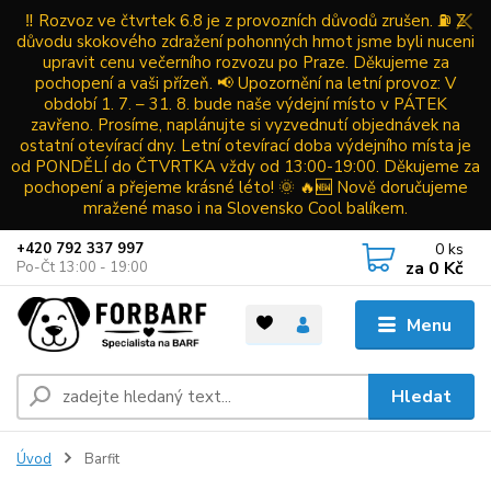
‼️ Rozvoz ve čtvrtek 6.8 je z provozních důvodů zrušen. ⛽ Z
důvodu skokového zdražení pohonných hmot jsme byli nuceni
upravit cenu večerního rozvozu po Praze. Děkujeme za
pochopení a vaši přízeň. 📢 Upozornění na letní provoz: V
období 1. 7. – 31. 8. bude naše výdejní místo v PÁTEK
zavřeno. Prosíme, naplánujte si vyzvednutí objednávek na
ostatní otevírací dny. Letní otevírací doba výdejního místa je
od PONDĚLÍ do ČTVRTKA vždy od 13:00-19:00. Děkujeme za
pochopení a přejeme krásné léto! 🌞 🔥🆕 Nově doručujeme
mražené maso i na Slovensko Cool balíkem.
0
ks
+420 792 337 997
za
0 Kč
Po-Čt 13:00 - 19:00
Menu
Hledat
Úvod
Barfit