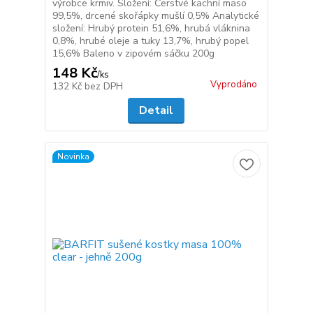
výrobce krmiv. Složení: Čerstvé kachní maso
99,5%, drcené skořápky mušlí 0,5% Analytické
složení: Hrubý protein 51,6%, hrubá vláknina
0,8%, hrubé oleje a tuky 13,7%, hrubý popel
15,6% Baleno v zipovém sáčku 200g
148 Kč
/
ks
Vyprodáno
132 Kč
bez DPH
Detail
Novinka