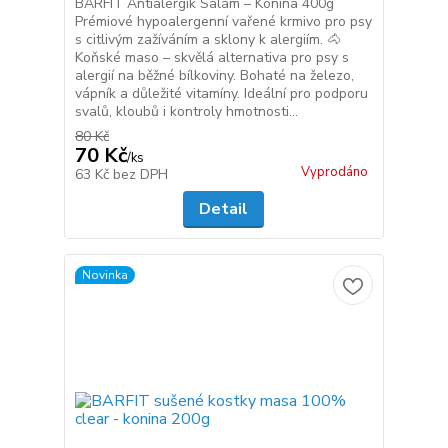
BARFIT Antialergik Salám – Konina 400g
Prémiové hypoalergenní vařené krmivo pro psy
s citlivým zažíváním a sklony k alergiím. 🐴
Koňské maso – skvělá alternativa pro psy s
alergií na běžné bílkoviny. Bohaté na železo,
vápník a důležité vitamíny. Ideální pro podporu
svalů, kloubů i kontroly hmotnosti...
80 Kč
70 Kč
/
ks
Vyprodáno
63 Kč
bez DPH
Detail
Novinka