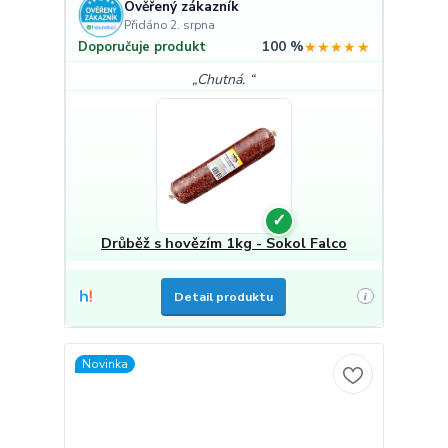
Ověřený zákazník
Přidáno 2. srpna
100 %
★★★★★
Doporučuje produkt
Chutná.
✓
Drůběž s hovězím 1kg - Sokol Falco
Detail produktu
i
Novinka