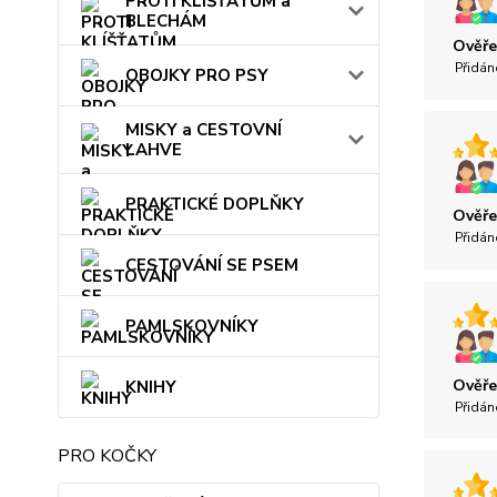
PROTI KLÍŠŤATŮM a
BLECHÁM
Ověře
Přidán
OBOJKY PRO PSY
MISKY a CESTOVNÍ
LAHVE
PRAKTICKÉ DOPLŇKY
Ověře
Přidán
CESTOVÁNÍ SE PSEM
PAMLSKOVNÍKY
Ověře
KNIHY
Přidán
PRO KOČKY