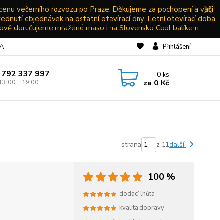
 cenu večerního rozvozu po Praze. Děkujeme za pochopení a vaši
vednutí objednávek na ostatní otevírací dny. Letní otevírací doba
ově doručujeme mražené maso i na Slovensko Cool balíkem.
NA
Přihlášení
 792 337 997
0
ks
za
0 Kč
13:00 - 19:00
strana
z 11
další
100 %
dodací lhůta
kvalita dopravy