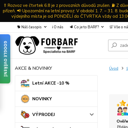
‼️ Rozvoz ve čtvrtek 6.8 je z provozních důvodů zrušen. ⛽ Z d
přízeň. 📢 Upozornění na letní provoz: V období 1. 7. – 31. 8. b
výdejního místa je od PONDĚLÍ do ČTVRTKA vždy od 13:00-
🐕 Náš časopis
ℹ️ O nás
🥩 Co je to BARF?
🛒 Vše o n
GOOGLE OVĚŘENÍ
AKCE & NOVINKY
Úvod

Letní AKCE -10 %
NOVINKY
VÝPRODEJ
Ověře
Přidán