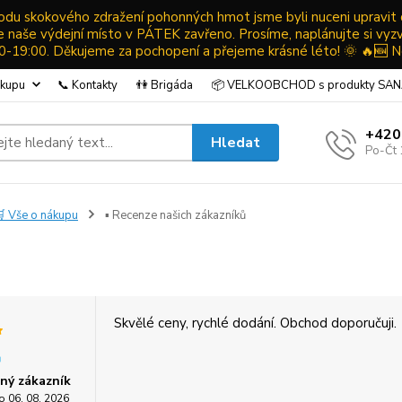
ůvodu skokového zdražení pohonných hmot jsme byli nuceni upravit
ude naše výdejní místo v PÁTEK zavřeno. Prosíme, naplánujte si vyz
19:00. Děkujeme za pochopení a přejeme krásné léto! 🌞 🔥🆕 N
ákupu
📞 Kontakty
👫 Brigáda
📦 VELKOOBCHOD s produkty SA
+420
Hledat
Po-Čt 
 Vše o nákupu
▪ Recenze našich zákazníků
Skvělé ceny, rychlé dodání. Obchod doporučuji.
ný zákazník
o 06. 08. 2026