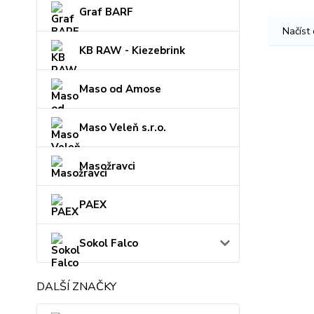
Graf BARF
Načíst
KB RAW - Kiezebrink
Maso od Amose
Maso Veleň s.r.o.
Masožravci
PAEX
Sokol Falco
DALŠÍ ZNAČKY