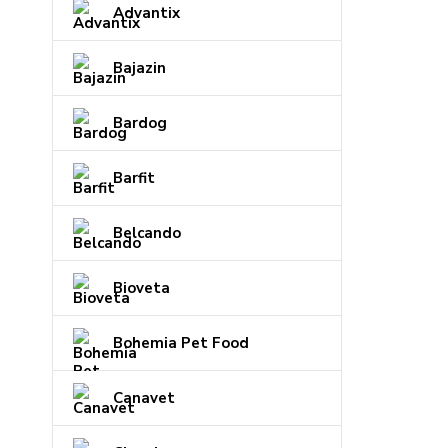
Advantix
Bajazin
Bardog
Barfit
Belcando
Bioveta
Bohemia Pet Food
Canavet