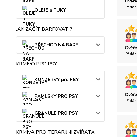
Ověře
Přidán
OLEJE a TUKY
JAK ZAČÍT BARFOVAT ?
PŘECHOD NA BARF
Ověře
Přidán
KRMIVO PRO PSY
KONZERVY pro PSY
Ověře
PAMLSKY PRO PSY
Přidán
GRANULE PRO PSY
KRMIVA PRO TERARIJNÍ ZVÍŘATA