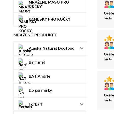
MRAŽENÉ MASO PRO
KOČKY
Ověře
Přidán
PAMLSKY PRO KOČKY
MRAŽENÉ PRODUKTY
Alaska Natural Dogfood
Ověře
Přidán
Barf me!
BAT Andrle
Do psí misky
Ověře
Přidán
Forbarf