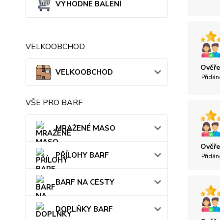
VÝHODNÉ BALENÍ
VELKOOBCHOD
Ověře
VELKOOBCHOD
Přidán
VŠE PRO BARF
MRAŽENÉ MASO
Ověře
PŘÍLOHY BARF
Přidán
BARF NA CESTY
DOPLŇKY BARF