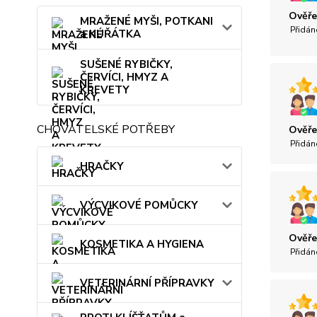
Ověře
MRAŽENÉ MYŠI, POTKANI
Přidán
a KUŘÁTKA
SUŠENÉ RYBIČKY,
ČERVÍCI, HMYZ A
KREVETY
CHOVATELSKÉ POTŘEBY
Ověře
Přidán
HRAČKY
VÝCVIKOVÉ POMŮCKY
Ověře
KOSMETIKA A HYGIENA
Přidán
VETERINÁRNÍ PŘÍPRAVKY