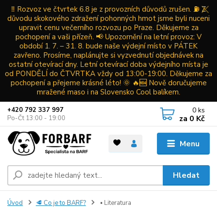
‼️ Rozvoz ve čtvrtek 6.8 je z provozních důvodů zrušen. ⛽ Z
důvodu skokového zdražení pohonných hmot jsme byli nuceni
upravit cenu večerního rozvozu po Praze. Děkujeme za
pochopení a vaši přízeň. 📢 Upozornění na letní provoz: V
období 1. 7. – 31. 8. bude naše výdejní místo v PÁTEK
zavřeno. Prosíme, naplánujte si vyzvednutí objednávek na
ostatní otevírací dny. Letní otevírací doba výdejního místa je
od PONDĚLÍ do ČTVRTKA vždy od 13:00-19:00. Děkujeme za
pochopení a přejeme krásné léto! 🌞 🔥🆕 Nově doručujeme
mražené maso i na Slovensko Cool balíkem.
0
ks
+420 792 337 997
za
0 Kč
Po-Čt 13:00 - 19:00
Menu
Hledat
Úvod
🥩 Co je to BARF?
▪ Literatura