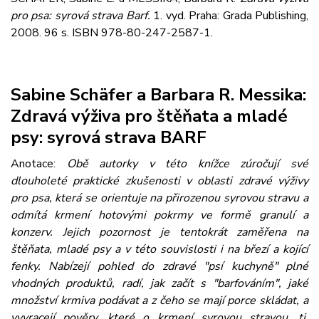
pro psa: syrová strava Barf.
1. vyd. Praha: Grada Publishing,
2008. 96 s. ISBN 978-80-247-2587-1.
Sabine Schäfer a Barbara R. Messika:
Zdravá výživa pro štěňata a mladé
psy: syrová strava BARF
Anotace:
Obě autorky v této knížce zúročují své
dlouholeté praktické zkušenosti v oblasti zdravé výživy
pro psa, která se orientuje na přirozenou syrovou stravu a
odmítá krmení hotovými pokrmy ve formě granulí a
konzerv. Jejich pozornost je tentokrát zaměřena na
štěňata, mladé psy a v této souvislosti i na březí a kojící
fenky. Nabízejí pohled do zdravé "psí kuchyně" plné
vhodných produktů, radí, jak začít s "barfováním", jaké
množství krmiva podávat a z čeho se mají porce skládat, a
vyvracejí pověry, které o krmení syrovou stravou, tj.