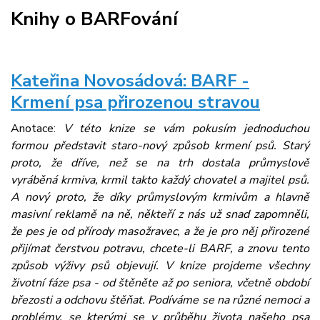
Knihy o BARFování
Kateřina Novosádová: BARF -
Krmení psa přirozenou stravou
Anotace:
V této knize se vám pokusím jednoduchou
formou představit staro-nový způsob krmení psů. Starý
proto, že dříve, než se na trh dostala průmyslově
vyráběná krmiva, krmil takto každý chovatel a majitel psů.
A nový proto, že díky průmyslovým krmivům a hlavně
masivní reklamě na ně, někteří z nás už snad zapomněli,
že pes je od přírody masožravec, a že je pro něj přirozené
přijímat čerstvou potravu, chcete-li BARF, a znovu tento
způsob výživy psů objevují. V knize projdeme všechny
životní fáze psa - od štěněte až po seniora, včetně období
březosti a odchovu štěňat. Podíváme se na různé nemoci a
problémy, se kterými se v průběhu života našeho psa