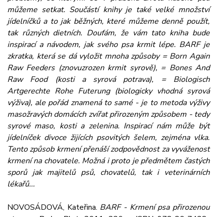
můžeme setkat. Součástí knihy je také velké množství
jídelníčků a to jak běžných, které můžeme denně použít,
tak různých dietních. Doufám, že vám tato kniha bude
inspirací a návodem, jak svého psa krmit lépe. BARF je
zkratka, která se dá vyložit mnoha způsoby = Born Again
Raw Feeders (znovuzrozen krmit syrově), = Bones And
Raw Food (kosti a syrová potrava), = Biologisch
Artgerechte Rohe Futerung (biologicky vhodná syrová
výživa), ale pořád znamená to samé - je to metoda výživy
masožravých domácích zvířat přirozeným způsobem - tedy
syrové maso, kosti a zelenina. Inspirací nám může být
jídelníček divoce žijících psovitých šelem, zejména vlka.
Tento způsob krmení přenáší zodpovědnost za vyváženost
krmení na chovatele. Možná i proto je předmětem častých
sporů jak majitelů psů, chovatelů, tak i veterinárních
lékařů...
NOVOSÁDOVÁ, Kateřina.
BARF - Krmení psa přirozenou