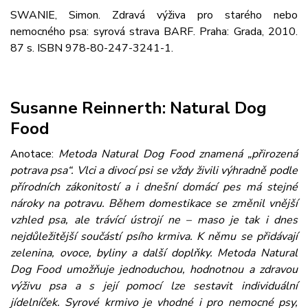
SWANIE, Simon. Zdravá výživa pro starého nebo
nemocného psa: syrová strava BARF. Praha: Grada, 2010.
87 s. ISBN 978-80-247-3241-1.
Susanne Reinnerth: Natural Dog
Food
Anotace:
Metoda Natural Dog Food znamená „přirozená
potrava psa“. Vlci a divocí psi se vždy živili výhradně podle
přírodních zákonitostí a i dnešní domácí pes má stejné
nároky na potravu. Během domestikace se změnil vnější
vzhled psa, ale trávící ústrojí ne – maso je tak i dnes
nejdůležitější součástí psího krmiva. K němu se přidávají
zelenina, ovoce, byliny a další doplňky. Metoda Natural
Dog Food umožňuje jednoduchou, hodnotnou a zdravou
výživu psa a s její pomocí lze sestavit individuální
jídelníček. Syrové krmivo je vhodné i pro nemocné psy,