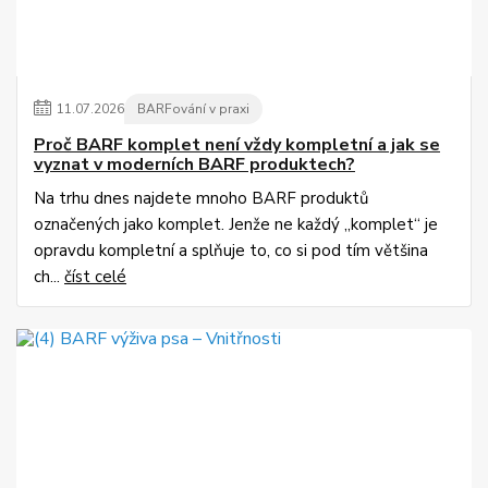
11
.
07
.
2026
BARFování v praxi
Proč BARF komplet není vždy kompletní a jak se
vyznat v moderních BARF produktech?
Na trhu dnes najdete mnoho BARF produktů
označených jako komplet. Jenže ne každý „komplet“ je
opravdu kompletní a splňuje to, co si pod tím většina
ch...
číst celé