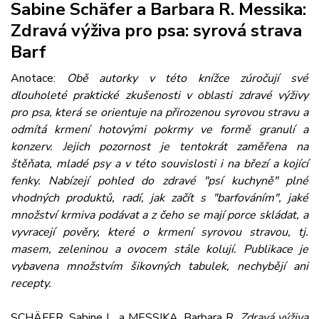
Sabine Schäfer a Barbara R. Messika:
Zdravá výživa pro psa: syrová strava
Barf
Anotace:
Obě autorky v této knížce zúročují své
dlouholeté praktické zkušenosti v oblasti zdravé výživy
pro psa, která se orientuje na přirozenou syrovou stravu a
odmítá krmení hotovými pokrmy ve formě granulí a
konzerv. Jejich pozornost je tentokrát zaměřena na
štěňata, mladé psy a v této souvislosti i na březí a kojící
fenky. Nabízejí pohled do zdravé "psí kuchyně" plné
vhodných produktů, radí, jak začít s "barfováním", jaké
množství krmiva podávat a z čeho se mají porce skládat, a
vyvracejí pověry, které o krmení syrovou stravou, tj.
masem, zeleninou a ovocem stále kolují. Publikace je
vybavena množstvím šikovných tabulek, nechybějí ani
recepty.
SCHÄFER, Sabine L. a MESSIKA, Barbara R.
Zdravá výživa