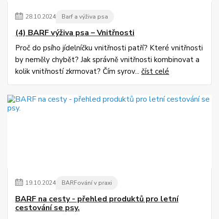
28
.
10
.
2024
Barf a výživa psa
(4) BARF výživa psa – Vnitřnosti
Proč do psího jídelníčku vnitřnosti patří? Které vnitřnosti
by neměly chybět? Jak správně vnitřnosti kombinovat a
kolik vnitřností zkrmovat? Čím syrov...
číst celé
19
.
10
.
2024
BARFování v praxi
BARF na cesty - přehled produktů pro letní
cestování se psy.