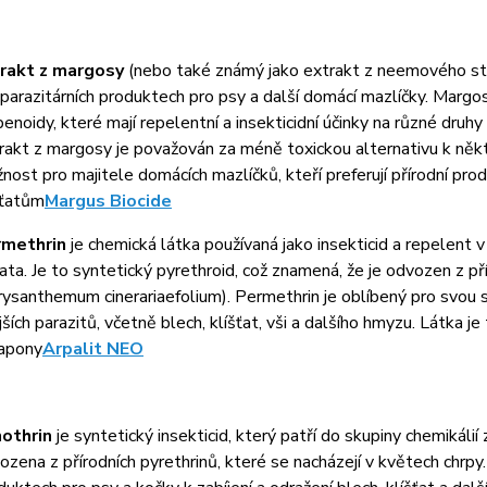
rakt z margosy
(nebo také známý jako extrakt z neemového stro
iparazitárních produktech pro psy a další domácí mazlíčky. Margosa
penoidy, které mají repelentní a insekticidní účinky na různé druhy
rakt z margosy je považován za méně toxickou alternativu k někte
nost pro majitele domácích mazlíčků, kteří preferují přírodní pr
šťatům
Margus Biocide
rmethrin
je chemická látka používaná jako insekticid a repelent v
řata. Je to syntetický pyrethroid, což znamená, že je odvozen z př
rysanthemum cinerariaefolium). Permethrin je oblíbený pro svou 
jších parazitů, včetně blech, klíšťat, vši a dalšího hmyzu. Látka je
apony
Arpalit NEO
othrin
je syntetický insekticid, který patří do skupiny chemikáli
ozena z přírodních pyrethrinů, které se nacházejí v květech chrpy.