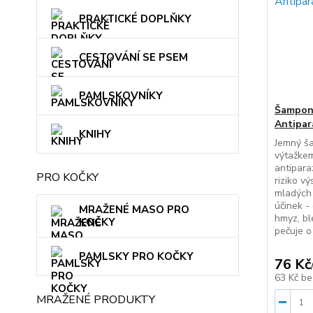
PRAKTICKÉ DOPLŇKY
CESTOVÁNÍ SE PSEM
PAMLSKOVNÍKY
Šampon
Antipar
KNIHY
Jemný š
výtažkem
antiparaz
PRO KOČKY
riziko vý
mladých
účinek -
MRAŽENÉ MASO PRO
hmyz, bl
KOČKY
pečuje o 
PAMLSKY PRO KOČKY
76 Kč
63 Kč
be
MRAŽENÉ PRODUKTY