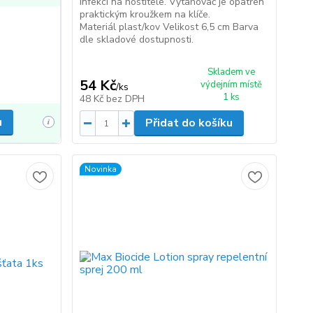
infekcí na hostitele. Vytahovač je opatřen
praktickým kroužkem na klíče.
Materiál plast/kov Velikost 6,5 cm Barva
dle skladové dostupnosti.
Skladem ve
54 Kč
výdejním místě
/
ks
1 ks
48 Kč
bez DPH
u
Přidat do košíku
i
Novinka