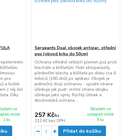
AFULA
Sergeanťs Dual obojek antipar. střední
pes (obvod krku do 50cm)
repelentními
Ochrana středně velkých plemen psů proti
klíšťatům.
blechám a klíšťatům. Hubí ektoparazity,
krémovou
především blechy a klíšťata po dobu cca 6
en pro
měsíců (180 dnů) po aplikaci. Obojek je
sů a koček.
jedinečný dvojí ochranou - spodní strana
ní z něj činí
účinkuje jak pudr, vrchní strana obojku
oťata. Díky
účinkuje jako sprej. Rychlý účinek a
dlouhodobá ochrana ...
kladem ve
Skladem ve
257 Kč
ejním místě
výdejním místě
/
ks
1 ks
9 ks
212 Kč
bez DPH
šíku
Přidat do košíku