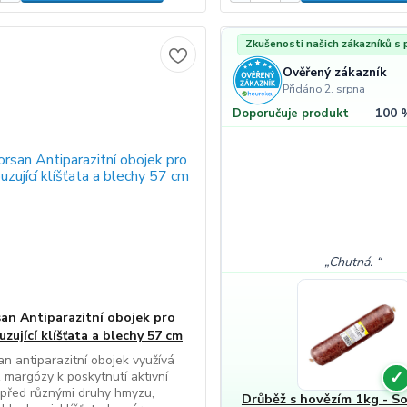
Zkušenosti našich zákazníků s
Ověřený zákazník
Přidáno 2. srpna
100 
Doporučuje produkt
Chutná.
an Antiparazitní obojek pro
zující klíšťata a blechy 57 cm
n antiparazitní obojek využívá
✓
z margózy k poskytnutí aktivní
před různými druhy hmyzu,
Drůběž s hovězím 1kg - So