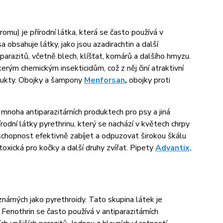
mu) je přírodní látka, která se často používá v
 obsahuje látky, jako jsou azadirachtin a další
 parazitů, včetně blech, klíšťat, komárů a dalšího hmyzu.
rým chemickým insekticidům, což z něj činí atraktivní
odukty. Obojky a šampony
Menforsan
,
obojky proti
 mnoha antiparazitárních produktech pro psy a jiná
írodní látky pyrethrinu, který se nachází v květech chrpy
schopnost efektivně zabíjet a odpuzovat širokou škálu
 toxická pro kočky a další druhy zvířat. Pipety
Advantix,
í známých jako pyrethroidy. Tato skupina látek je
 Fenothrin se často používá v antiparazitárních