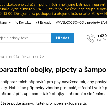
ůvodu skokového zdražení pohonných hmot jsme byli nuceni upravit
ude naše výdejní místo v PÁTEK zavřeno. Prosíme, naplánujte si vyz
19:00. Děkujeme za pochopení a přejeme krásné léto! 🌞 🔥🆕 N
ákupu
📞 Kontakty
👫 Brigáda
📦 VELKOOBCHOD s produkty SA
+420
Hledat
Po-Čt 
PROTI KLÍŠŤATŮM a BLECHÁM
parazitní obojky, pipety a šamp
antiparazitních přípravků pro psy
navržena tak, aby posky
zity.
Nabízíme přípravky vhodné pro malé, střední i velké p
í přírodní přístup, máme také obojky s přírodním složením 
ůžete podle účinných látek pro hubení ektoparazitů: