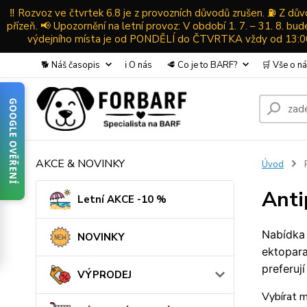
‼️ Rozvoz ve čtvrtek 6.8 je z provozních důvodů zrušen. ⛽ Z d
přízeň. 📢 Upozornění na letní provoz: V období 1. 7. – 31. 8. b
výdejního místa je od PONDĚLÍ do ČTVRTKA vždy od 13:00-
🐕 Náš časopis
ℹ️ O nás
🥩 Co je to BARF?
🛒 Vše o n
GOOGLE OVĚŘENÍ
AKCE & NOVINKY
Úvod
Anti
Letní AKCE -10 %
Nabídka 
NOVINKY
ektopara
preferuj
VÝPRODEJ
Vybírat m