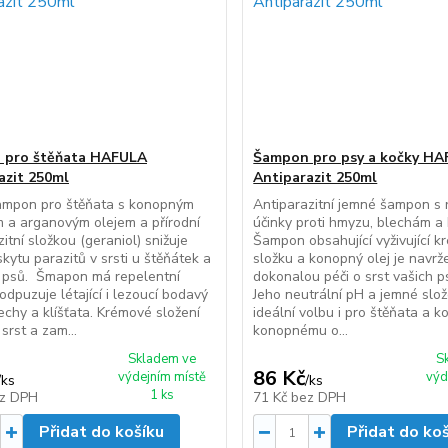
 pro štěňata HAFULA
Šampon pro psy a kočky H
azit 250ml
Antiparazit 250ml
ampon pro štěňata s konopným
Antiparazitní jemné šampon s 
 a arganovým olejem a přírodní
účinky proti hmyzu, blechám a 
itní složkou (geraniol) snižuje
Šampon obsahující vyživující 
skytu parazitů v srsti u štěňátek a
složku a konopný olej je navrž
 psů. Šmapon má repelentní
dokonalou péči o srst vašich p
 odpuzuje létající i lezoucí bodavý
Jeho neutrální pH a jemné slože
echy a klíšťata. Krémové složení
ideální volbu i pro štěňata a k
srst a zam...
konopnému o...
Skladem ve
S
86 Kč
výdejním místě
výd
/
ks
/
ks
1 ks
z DPH
71 Kč
bez DPH
Přidat do košíku
Přidat do ko