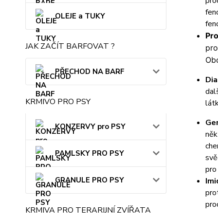
pro
fen
OLEJE a TUKY
fen
Pro
JAK ZAČÍT BARFOVAT ?
pro
Obo
PŘECHOD NA BARF
Dia
dal
KRMIVO PRO PSY
lát
Ge
KONZERVY pro PSY
něk
che
PAMLSKY PRO PSY
svě
pro
GRANULE PRO PSY
Imi
pro
pro
KRMIVA PRO TERARIJNÍ ZVÍŘATA