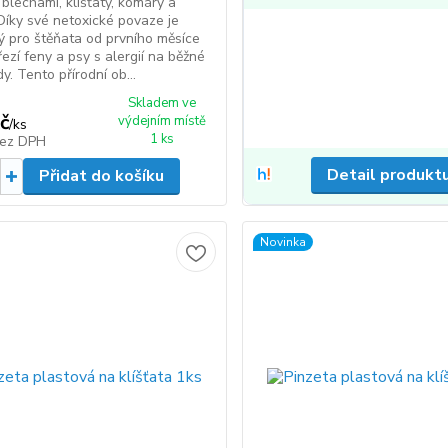
blechami, klíšťaty, komáry a
 Díky své netoxické povaze je
 pro štěňata od prvního měsíce
řezí feny a psy s alergií na běžné
dy. Tento přírodní ob...
Skladem ve
č
výdejním místě
/
ks
1 ks
ez DPH
Detail produkt
Přidat do košíku
Novinka