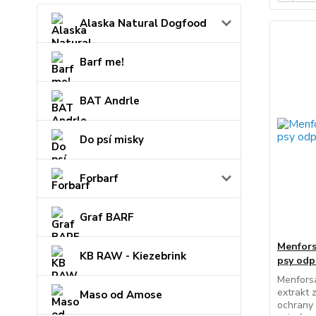
Alaska Natural Dogfood
Barf me!
BAT Andrle
Do psí misky
Forbarf
Graf BARF
Menfors
KB RAW - Kiezebrink
psy odpu
Menforsa
extrakt 
Maso od Amose
ochrany 