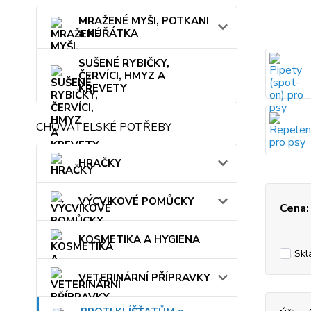
MRAŽENÉ MYŠI, POTKANI
a KUŘÁTKA
SUŠENÉ RYBIČKY,
ČERVÍCI, HMYZ A
KREVETY
CHOVATELSKÉ POTŘEBY
HRAČKY
VÝCVIKOVÉ POMŮCKY
Cena:
KOSMETIKA A HYGIENA
Skl
VETERINÁRNÍ PŘÍPRAVKY