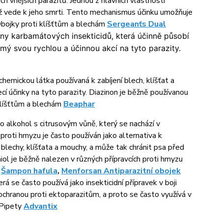
ích vnějších parazitů. Jednou z hlavních vlastností
ž vede k jeho smrti. Tento mechanismus účinku umožňuje
Obojky proti klíšťtům a blechám
Sergeanťs Dual
iny karbamátových insekticidů, která účinně působí
ámý svou rychlou a účinnou akcí na tyto parazity.
chemickou látka používaná k zabíjení blech, klíšťat a
jecí účinky na tyto parazity. Diazinon je běžně používanou
 klíšťtům a blechám
Beaphar
to alkohol s citrusovým vůně, který se nachází v
 proti hmyzu je často používán jako alternativa k
lechy, klíšťata a mouchy, a může tak chránit psa před
l je běžně nalezen v různých přípravcích proti hmyzu
,
Šampon hafula
,
Menforsan Antiparazitní obojek
rá se často používá jako insekticidní přípravek v boji
ochranou proti ektoparazitům, a proto se často využívá v
 Pipety
Advantix