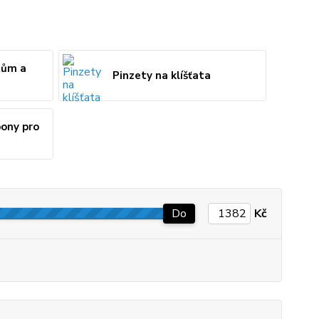
atům a
Pinzety na klíšťata
pony pro
Do
Kč