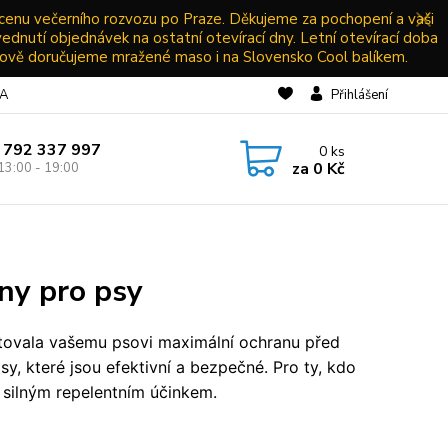
 cenu večerního rozvozu po Praze. Děkujeme za pochopení a vaši
vednutí objednávek na ostatní otevírací dny. Letní otevírací doba
ově doručujeme mražené maso i na Slovensko Cool balíkem.
NA
Přihlášení
 792 337 997
0
ks
za
0 Kč
13:00 - 19:00
ony pro psy
tovala vašemu psovi maximální ochranu před
sy, které jsou efektivní a bezpečné.
Pro ty, kdo
a silným repelentním účinkem.