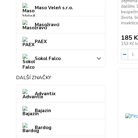
zejména 
dalšími.
Maso Veleň s.r.o.
bezpečný
života, b
insektici
Masožravci
185 K
PAEX
153 Kč
b
Sokol Falco
DALŠÍ ZNAČKY
Advantix
Bajazin
Bardog