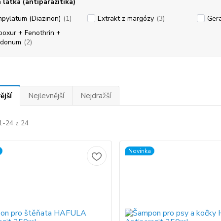
 látka (antiparazitika)
pylatum (Diazinon)
(1)
Extrakt z margózy
(3)
Gera
poxur + Fenothrin +
odonum
(2)
ější
Nejlevnější
Nejdražší
1-24 z 24
Novinka