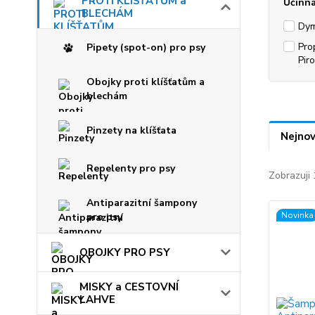
PROTI KLÍŠŤATŮM a
Účinná
BLECHÁM
Dym
Pro
Pipety (spot-on) pro psy
Pir
Obojky proti klíšťatům a
blechám
Pinzety na klíšťata
Nejnov
Repelenty pro psy
Zobrazuji 
Antiparazitní šampony
Novinka
pro psy
OBOJKY PRO PSY
MISKY a CESTOVNÍ
LAHVE