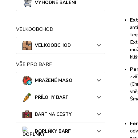
VÝHODNÉ BALENÍ
Ext
ant
VELKOOBCHOD
ter
Ext
VELKOOBCHOD
mož
klí
VŠE PRO BARF
Pe
zví
MRAŽENÉ MASO
(Ch
vně
PŘÍLOHY BARF
Šm
BARF NA CESTY
Fen
odv
DOPLŇKY BARF