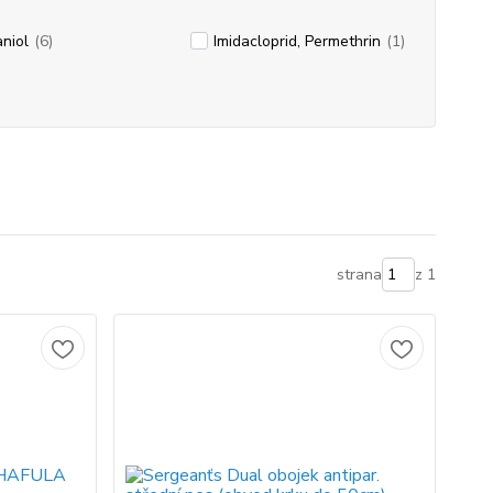
niol
(6)
Imidacloprid, Permethrin
(1)
strana
z 1