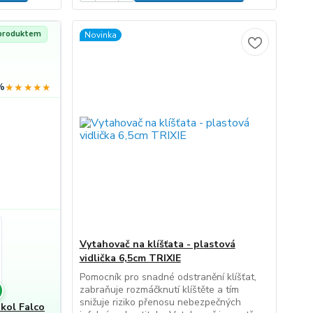
 produktem
Novinka
%
★★★★★
Vytahovač na klíšťata - plastová
vidlička 6,5cm TRIXIE
Pomocník pro snadné odstranění klíšťat,
zabraňuje rozmáčknutí klíštěte a tím
snižuje riziko přenosu nebezpečných
kol Falco