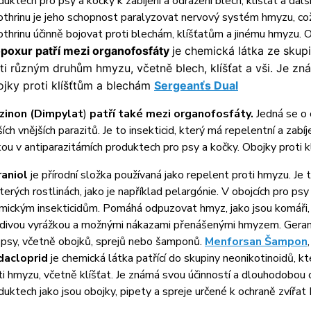
duktech pro psy a kočky k zabíjení a odražení blech, klíšťat a dalš
othrinu je jeho schopnost paralyzovat nervový systém hmyzu, co
othrinu účinně bojovat proti blechám, klíšťatům a jinému hmyzu. 
poxur patří mezi organofosfáty
je chemická látka ze skup
ti různým druhům hmyzu, včetně blech, klíšťat a vši. Je zn
jky proti klíšťtům a blechám
Sergeanťs Dual
zinon (Dimpylat
)
patří také mezi organofosfáty.
Jedná se o 
ších vnějších parazitů. Je to insekticid, který má repelentní a zabí
kou v antiparazitárních produktech pro psy a kočky. Obojky proti
raniol
je přírodní složka používaná jako repelent proti hmyzu. Je 
terých rostlinách, jako je například pelargónie. V obojcích pro psy
mickým insekticidům. Pomáhá odpuzovat hmyz, jako jsou komáři, b
divou vyrážkou a možnými nákazami přenášenými hmyzem. Geranio
 psy, včetně obojků, sprejů nebo šamponů.
Menforsan Šampon
dacloprid
je chemická látka patřící do skupiny neonikotinoidů, kte
ti hmyzu, včetně klíšťat. Je známá svou účinností a dlouhodobou 
duktech jako jsou obojky, pipety a spreje určené k ochraně zvířat