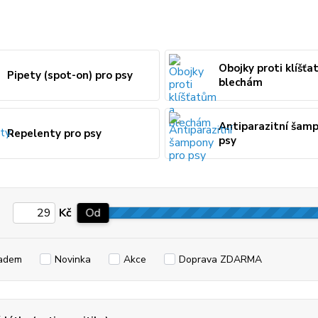
Obojky proti klíšť
Pipety (spot-on) pro psy
blechám
Antiparazitní šam
Repelenty pro psy
psy
Kč
Od
adem
Novinka
Akce
Doprava ZDARMA