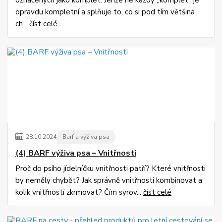
označených jako komplet. Jenže ne každý „komplet“ je
opravdu kompletní a splňuje to, co si pod tím většina
ch...
číst celé
28
.
10
.
2024
Barf a výživa psa
(4) BARF výživa psa – Vnitřnosti
Proč do psího jídelníčku vnitřnosti patří? Které vnitřnosti
by neměly chybět? Jak správně vnitřnosti kombinovat a
kolik vnitřností zkrmovat? Čím syrov...
číst celé