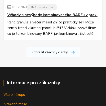
01
.
12
.
2023
BARFování v praxi
Výhody a nevýhody kombinovaného BARFu v praxi
Ráno granule a večer maso! Zní to prakticky že? Může
tento trend v krmení psovi ublížit? V článku vysvětlíme
co je to kombinovaný BARF, jak kombinova...
číst celé
Zobrazit všechny články
Informace pro zákazníky
Vše o nákupu
Mražené maso