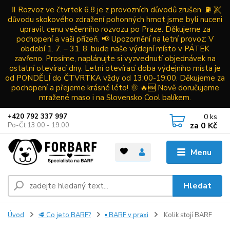
‼️ Rozvoz ve čtvrtek 6.8 je z provozních důvodů zrušen. ⛽ Z
důvodu skokového zdražení pohonných hmot jsme byli nuceni
upravit cenu večerního rozvozu po Praze. Děkujeme za
pochopení a vaši přízeň. 📢 Upozornění na letní provoz: V
období 1. 7. – 31. 8. bude naše výdejní místo v PÁTEK
zavřeno. Prosíme, naplánujte si vyzvednutí objednávek na
ostatní otevírací dny. Letní otevírací doba výdejního místa je
od PONDĚLÍ do ČTVRTKA vždy od 13:00-19:00. Děkujeme za
pochopení a přejeme krásné léto! 🌞 🔥🆕 Nově doručujeme
mražené maso i na Slovensko Cool balíkem.
0
ks
+420 792 337 997
za
0 Kč
Po-Čt 13:00 - 19:00
Menu
Hledat
Úvod
🥩 Co je to BARF?
▪ BARF v praxi
Kolik stojí BARF