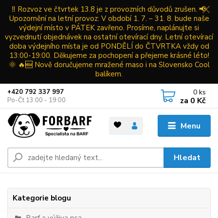
‼️ Rozvoz ve čtvrtek 13.8 je z provozních důvodů zrušen. 📢
Upozornění na letní provoz: V období 1. 7. – 31. 8. bude naše
výdejní místo v PÁTEK zavřeno. Prosíme, naplánujte si
vyzvednutí objednávek na ostatní otevírací dny. Letní otevírací
doba výdejního místa je od PONDĚLÍ do ČTVRTKA vždy od
13:00-19:00. Děkujeme za pochopení a přejeme krásné léto!
🌞 🔥🆕 Nově doručujeme mražené maso i na Slovensko Cool
balíkem.
0
ks
+420 792 337 997
za
0 Kč
Po-Čt 13:00 - 19:00
Menu
Hledat
Kategorie blogu