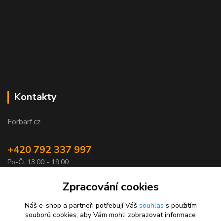
Kontakty
Forbarf.cz
+420 792 337 997
Po-Čt 13:00 - 19:00
objednavky@forbarf.cz
Zpracování cookies
Náš e-shop a partneři potřebují Váš
souhlas
s použitím
souborů cookies, aby Vám mohli zobrazovat informace