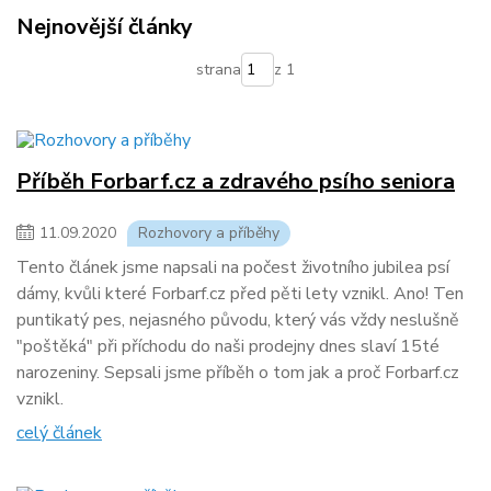
slepecký pes
předvychovatelství
rozhovor
Barf
Nejnovější články
nutriční požadavky
kosti pro psy
vápník & fosfor
strana
z 1
náhrada kostí
obsah kostí v mase
CBD oleje
cbd pamslky
konopné produkty
léčivé konopí
konopný olej
účinky CBD
CBD léčba psů
kombinovaný barf
Mixed Feeding
hybridní krmení
Příběh Forbarf.cz a zdravého psího seniora
11
.
09
.
2020
Rozhovory a příběhy
Tento článek jsme napsali na počest životního jubilea psí
dámy, kvůli které Forbarf.cz před pěti lety vznikl. Ano! Ten
puntikatý pes, nejasného původu, který vás vždy neslušně
"poštěká" při příchodu do naši prodejny dnes slaví 15té
narozeniny. Sepsali jsme příběh o tom jak a proč Forbarf.cz
vznikl.
celý článek