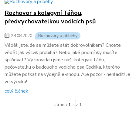
Rozhovor s kolegyní Táňou,
předvychovatelkou vodících psů
28
.
08
.
2020
Rozhovory a příběhy
Věděli jste, že se můžete stát dobrovolníkem? Chcete
vědět jak výcvik probíhá? Nebo jaké podmínky musíte
splňovat? Vyzpovídali jsme naši kolegyni Táňu,
pečovatelku o budoucího vodícího psa Cedrika, kterého
můžete potkat na výdejně e-shopu. Ale pozor - nehladit! Je
ve výcviku!
celý článek
strana
z 1