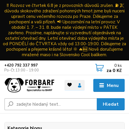
‼️ Rozvoz ve čtvrtek 6.8 je z provozních důvodů zrušen. ⛽ Z
důvodu skokového zdražení pohonných hmot jsme byli nuceni
upravit cenu večerního rozvozu po Praze. Děkujeme za
pochopení a vaši přízeň. 📢 Upozornění na letní provoz: V
období 1. 7. – 31. 8. bude naše výdejní místo v PÁTEK
zavřeno. Prosíme, naplánujte si vyzvednutí objednávek na
ostatní otevírací dny. Letní otevírací doba výdejního místa je
od PONDĚLÍ do ČTVRTKA vždy od 13:00-19:00. Děkujeme za
pochopení a přejeme krásné léto! 🌞 🔥🆕 Nově doručujeme
mražené maso i na Slovensko Cool balíkem.
0
ks
+420 792 337 997
za
0 Kč
Po-Čt 13:00 - 19:00
Menu
Hledat
Kategorie blogu