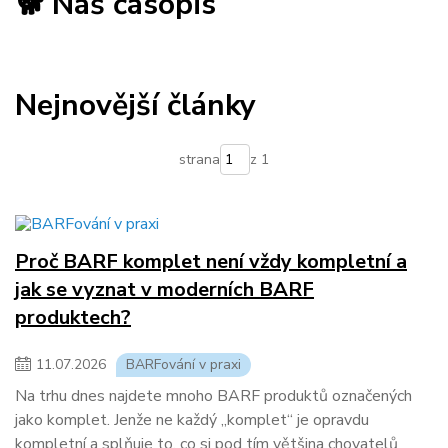
🐕 Náš časopis
příbeh
obchod forbarf.cz
výcvik
vodící pes
slepecký pes
předvychovatelství
rozhovor
Barf
nutriční požadavky
kosti pro psy
vápník & fosfor
Nejnovější články
náhrada kostí
obsah kostí v mase
CBD oleje
cbd pamslky
konopné produkty
léčivé konopí
strana
z 1
konopný olej
účinky CBD
CBD léčba psů
kombinovaný barf
Mixed Feeding
hybridní krmení
Proč BARF komplet není vždy kompletní a
jak se vyznat v moderních BARF
produktech?
11
.
07
.
2026
BARFování v praxi
Na trhu dnes najdete mnoho BARF produktů označených
jako komplet. Jenže ne každý „komplet“ je opravdu
kompletní a splňuje to, co si pod tím většina chovatelů