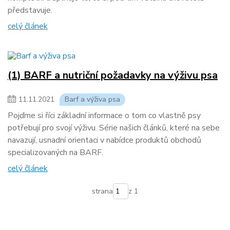
představuje.
celý článek
(1) BARF a nutriční požadavky na výživu psa
11
.
11
.
2021
Barf a výživa psa
Pojďme si říci základní informace o tom co vlastně psy
potřebují pro svojí výživu. Série našich článků, které na sebe
navazují, usnadní orientaci v nabídce produktů obchodů
specializovaných na BARF.
celý článek
strana
z 1