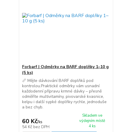
Forbarf | Odměrky na BARF doplňky 1–10 g
(5 ks)
📏 Mějte dávkování BARF doplňků pod
kontrolou.Praktické odměrky vám usnadní
každodenní přípravu krmné dávky – přesně
odměříte multivitamíny, pivovarské kvasnice,
kelpu i další sypké doplňky rychle, jednoduše
a bez chyb.
Skladem ve
60 Kč
výdejním místě
/
ks
4 ks
54 Kč
bez DPH