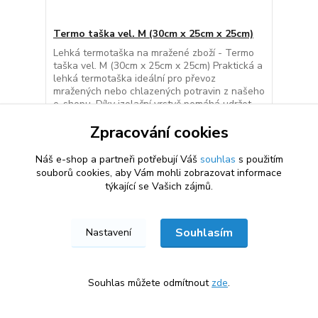
Termo taška vel. M (30cm x 25cm x 25cm)
Lehká termotaška na mražené zboží - Termo
taška vel. M (30cm x 25cm x 25cm) Praktická a
lehká termotaška ideální pro převoz
mražených nebo chlazených potravin z našeho
e-shopu. Díky izolační vrstvě pomáhá udržet
nízkou teplotu po dobu několika hodin.
Zpracování cookies
Vyrobena z pevné netkané textilie – odolná,
sklad...
Náš e-shop a partneři potřebují Váš
souhlas
s použitím
68 Kč
/
ks
souborů cookies, aby Vám mohli zobrazovat informace
Vyprodáno
61 Kč
bez DPH
týkající se Vašich zájmů.
Detail
Souhlasím
Nastavení
Novinka
Souhlas můžete odmítnout
zde
.
★★★★★
★★★★★
100 %
6. srpna
100 %
×
Skvělé ceny, rychlé dodání. Obchod doporučuji.
Kvalitní BARF krmivo. Objednávka v
obratem. Obchod můžu jen doporučit