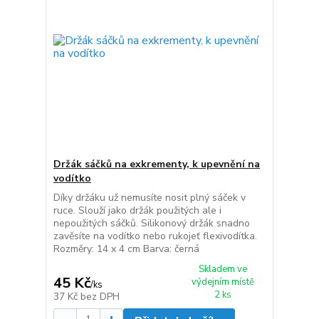
Držák sáčků na exkrementy, k upevnění na
vodítko
Díky držáku už nemusíte nosit plný sáček v
ruce. Slouží jako držák použitých ale i
nepoužitých sáčků. Silikonový držák snadno
zavěsíte na vodítko nebo rukojeť flexivodítka.
Rozměry: 14 x 4 cm Barva: černá
Skladem ve
45 Kč
výdejním místě
/
ks
2 ks
37 Kč
bez DPH