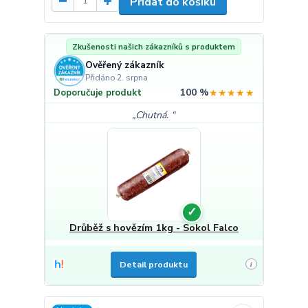
Přidat do košíku
Zkušenosti našich zákazníků s produktem
Ověřený zákazník
Přidáno 2. srpna
100 %
★★★★★
Doporučuje produkt
Chutná.
✓
Drůběž s hovězím 1kg - Sokol Falco
Detail produktu
i