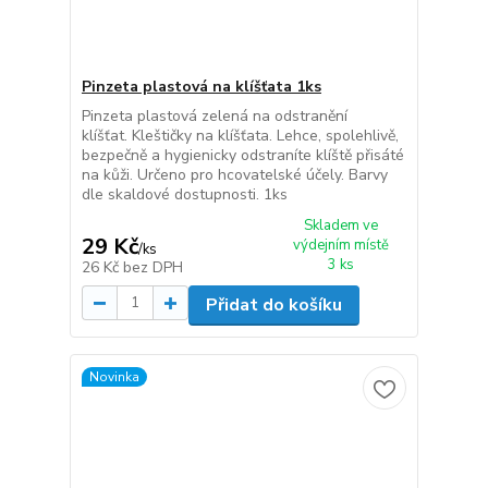
Pinzeta plastová na klíšťata 1ks
Pinzeta plastová zelená na odstranění
klíšťat. Kleštičky na klíšťata. Lehce, spolehlivě,
bezpečně a hygienicky odstraníte klíště přisáté
na kůži. Určeno pro hcovatelské účely. Barvy
dle skaldové dostupnosti. 1ks
Skladem ve
29 Kč
výdejním místě
/
ks
3 ks
26 Kč
bez DPH
Přidat do košíku
Novinka