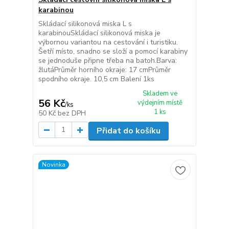
karabinou
Skládací silikonová miska L s
karabinouSkládací silikonová miska je
výbornou variantou na cestování i turistiku.
Šetří místo, snadno se složí a pomocí karabiny
se jednoduše připne třeba na batoh.Barva:
žlutáPrůměr horního okraje: 17 cmPrůměr
spodního okraje. 10,5 cm Balení 1ks
Skladem ve
56 Kč
výdejním místě
/
ks
1 ks
50 Kč
bez DPH
Přidat do košíku
Novinka