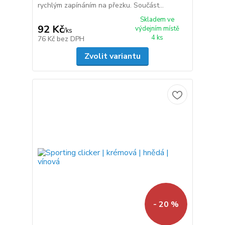
rychlým zapínáním na přezku. Součást...
Skladem ve
92 Kč
výdejním místě
/
ks
4 ks
76 Kč
bez DPH
Zvolit variantu
- 20 %