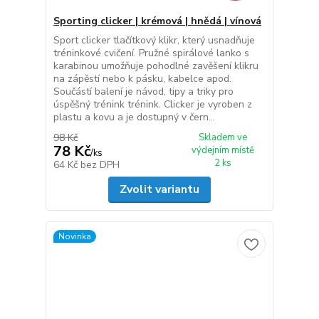
Sporting clicker | krémová | hnědá | vínová
Sport clicker tlačítkový klikr, který usnadňuje
tréninkové cvičení. Pružné spirálové lanko s
karabinou umožňuje pohodlné zavěšení klikru
na zápěstí nebo k pásku, kabelce apod.
Součástí balení je návod, tipy a triky pro
úspěšný trénink trénink. Clicker je vyroben z
plastu a kovu a je dostupný v čern...
98 Kč
Skladem ve
78 Kč
výdejním místě
/
ks
2 ks
64 Kč
bez DPH
Zvolit variantu
Novinka