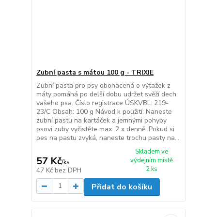
Zubní pasta s mátou 100 g - TRIXIE
Zubní pasta pro psy obohacená o výtažek z
máty pomáhá po delší dobu udržet svěží dech
vašeho psa. Číslo registrace ÚSKVBL: 219-
23/C Obsah: 100 g Návod k použití: Naneste
zubní pastu na kartáček a jemnými pohyby
psovi zuby vyčistěte max. 2 x denně. Pokud si
pes na pastu zvyká, naneste trochu pasty na...
Skladem ve
57 Kč
výdejním místě
/
ks
2 ks
47 Kč
bez DPH
Přidat do košíku