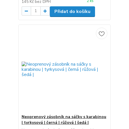
2 ks
145 Kč
bez DPH
Přidat do košíku
Neoprenový zásobník na sáčky s karabinou
| tyrkysová | černá | růžová | šedá |