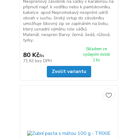
Neoprenový zásobník na sáčky s karabinou na
připnutí např. k vodítku nebo k pamlskovníku,
kabelce. apod Nepromokavý neoprénl udrží
obsah v suchu, široký vstup do zásobníku
umožňuje šikovný zip se zapínáním na boku,
který usnadní výměnu role sáčků.
Materiál: neopren Barvy: černá, šedá, růžová,
tyrky...
Skladem ve
80 Kč
výdejním místě
/
ks
1 ks
71 Kč
bez DPH
Zvolit variantu