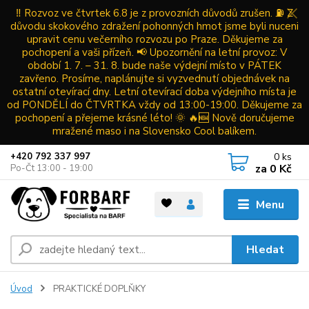
‼️ Rozvoz ve čtvrtek 6.8 je z provozních důvodů zrušen. ⛽ Z
důvodu skokového zdražení pohonných hmot jsme byli nuceni
upravit cenu večerního rozvozu po Praze. Děkujeme za
pochopení a vaši přízeň. 📢 Upozornění na letní provoz: V
období 1. 7. – 31. 8. bude naše výdejní místo v PÁTEK
zavřeno. Prosíme, naplánujte si vyzvednutí objednávek na
ostatní otevírací dny. Letní otevírací doba výdejního místa je
od PONDĚLÍ do ČTVRTKA vždy od 13:00-19:00. Děkujeme za
pochopení a přejeme krásné léto! 🌞 🔥🆕 Nově doručujeme
mražené maso i na Slovensko Cool balíkem.
0
ks
+420 792 337 997
za
0 Kč
Po-Čt 13:00 - 19:00
Menu
Hledat
Úvod
PRAKTICKÉ DOPLŇKY