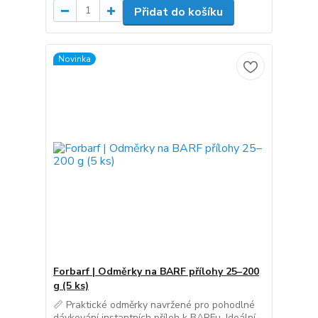
Přidat do košíku
Novinka
Forbarf | Odměrky na BARF přílohy 25–200
g (5 ks)
📏 Praktické odměrky navržené pro pohodlné
dávkování instantních příloh k BARFu. Ideální