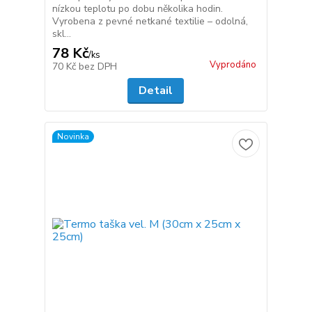
nízkou teplotu po dobu několika hodin.
Vyrobena z pevné netkané textilie – odolná,
skl...
78 Kč
/
ks
Vyprodáno
70 Kč
bez DPH
Detail
Novinka