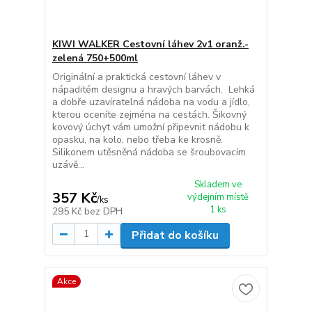
KIWI WALKER Cestovní láhev 2v1 oranž.-
zelená 750+500ml
Originální a praktická cestovní láhev v
nápaditém designu a hravých barvách. Lehká
a dobře uzavíratelná nádoba na vodu a jídlo,
kterou oceníte zejména na cestách. Šikovný
kovový úchyt vám umožní připevnit nádobu k
opasku, na kolo, nebo třeba ke krosně.
Silikonem utěsněná nádoba se šroubovacím
uzávě...
Skladem ve
357 Kč
výdejním místě
/
ks
1 ks
295 Kč
bez DPH
Přidat do košíku
Akce