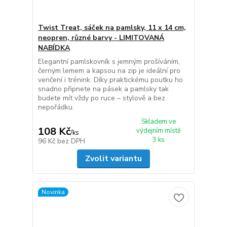
Twist Treat, sáček na pamlsky, 11 x 14 cm,
neopren, různé barvy - LIMITOVANÁ
NABÍDKA
Elegantní pamlskovník s jemným prošíváním,
černým lemem a kapsou na zip je ideální pro
venčení i trénink. Díky praktickému poutku ho
snadno připnete na pásek a pamlsky tak
budete mít vždy po ruce – stylově a bez
nepořádku.
Skladem ve
108 Kč
výdejním místě
/
ks
3 ks
96 Kč
bez DPH
Zvolit variantu
Novinka