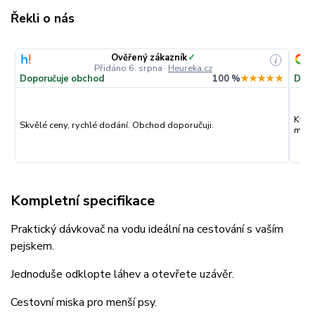
Řekli o nás
Ověřený zákazník
✓
i
Přidáno 6. srpna
·
Heureka.cz
Doporučuje obchod
100 %
★★★★★
Dopo
Kval
Skvělé ceny, rychlé dodání. Obchod doporučuji.
můžu
Kompletní specifikace
Praktický dávkovač na vodu ideální na cestování s vaším
pejskem.
Jednoduše odklopte láhev a otevřete uzávěr.
Cestovní miska pro menší psy.