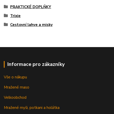
PRAKTICKÉ DOPLŇKY
Trixie
Cestovní lahve a misky
Informace pro zákazníky
Vše o nákupu
Mražené maso
Velkoobchod
Mražené myši, potkani a holátka