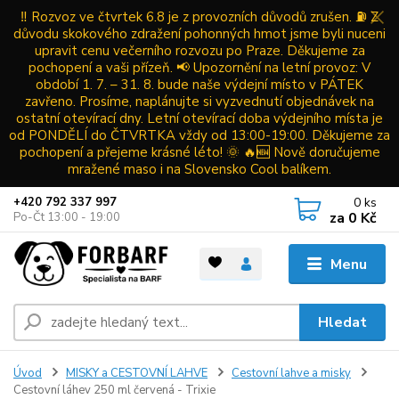
‼️ Rozvoz ve čtvrtek 6.8 je z provozních důvodů zrušen. ⛽ Z
důvodu skokového zdražení pohonných hmot jsme byli nuceni
upravit cenu večerního rozvozu po Praze. Děkujeme za
pochopení a vaši přízeň. 📢 Upozornění na letní provoz: V
období 1. 7. – 31. 8. bude naše výdejní místo v PÁTEK
zavřeno. Prosíme, naplánujte si vyzvednutí objednávek na
ostatní otevírací dny. Letní otevírací doba výdejního místa je
od PONDĚLÍ do ČTVRTKA vždy od 13:00-19:00. Děkujeme za
pochopení a přejeme krásné léto! 🌞 🔥🆕 Nově doručujeme
mražené maso i na Slovensko Cool balíkem.
0
ks
+420 792 337 997
za
0 Kč
Po-Čt 13:00 - 19:00
Menu
Hledat
Úvod
MISKY a CESTOVNÍ LAHVE
Cestovní lahve a misky
Cestovní láhev 250 ml červená - Trixie