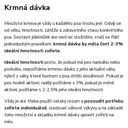
Krmná dávka
Množství krmiva je vždy u každého psa trochu jiné. Odvíjí se
od věku, hmotnosti, zátěže a zdravotního stavu konkrétního
psa. Sestavit jídelníček ale není nic složitého, stačí se řídit
jednoduchým pravidlem:
krmná dávka by měla činit 2-3%
ideální hmotnosti zvířete
.
Ideální hmotnosti
proto, že pokud má pes nadváhu nebo
podváhu, nepočítáme krmnou dávku z jeho aktuální váhy,
nýbrž z váhy, které bychom u psa chtěli dosáhnout. Pokud je
pes hodně aktivní, raději počítáme s 3%, pokud je méně
aktivní, počítáme s 2-2,5% jeho ideální hmotnosti.
Vždy je ale třeba použít selský rozum a
posoudit potřebu
zvířete individuálně
, sledovat váhové výkyvy a na základě
toho množství a skladbu krmné dávky upravit zvířeti na
míru.