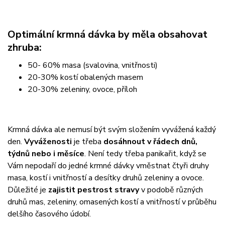
Optimální krmná dávka by měla obsahovat
zhruba:
50- 60% masa (svalovina, vnitřnosti)
20-30% kostí obalených masem
20-30% zeleniny, ovoce, příloh
Krmná dávka ale nemusí být svým složením vyvážená každý
den.
Vyváženosti
je třeba
dosáhnout v řádech dnů,
týdnů nebo i měsíce
. Není tedy třeba panikařit, když se
Vám nepodaří do jedné krmné dávky vměstnat čtyři druhy
masa, kostí i vnitřností a desítky druhů zeleniny a ovoce.
Důležité je
zajistit pestrost stravy
v podobě různých
druhů mas, zeleniny, omasených kostí a vnitřností v průběhu
delšího časového údobí.