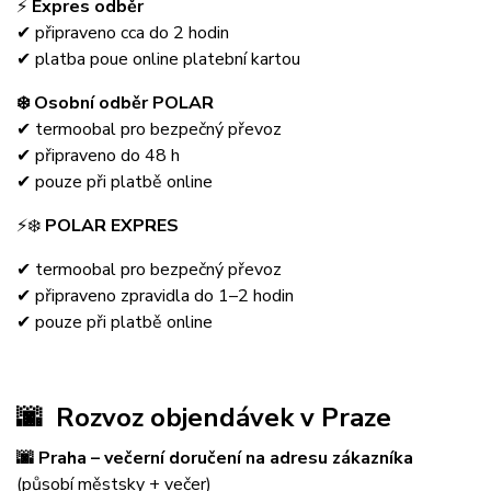
⚡
Expres odběr
✔ připraveno cca do 2 hodin
✔ platba poue online platební kartou
❄️ Osobní odběr POLAR
✔ termoobal pro bezpečný převoz
✔ připraveno do 48 h
✔ pouze při platbě online
⚡❄️
POLAR EXPRES
✔ termoobal pro bezpečný převoz
✔ připraveno zpravidla do 1–2 hodin
✔ pouze při platbě online
🌆
Rozvoz objendávek v Praze
🌆 Praha – večerní doručení na adresu zákazníka
(působí městsky + večer)