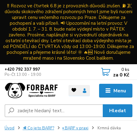
‼️ Rozvoz ve čtvrtek 6.8 je z provozních důvodů zrušen. ⛽ Z
důvodu skokového zdražení pohonných hmot jsme byli nuceni
upravit cenu večerního rozvozu po Praze. Děkujeme za
pochopení a vaši přízeň. 📢 Upozornění na letní provoz: V
období 1. 7. – 31. 8. bude naše výdejní místo v PÁTEK
zavřeno. Prosíme, naplánujte si vyzvednutí objednávek na
ostatní otevírací dny. Letní otevírací doba výdejního místa je
od PONDĚLÍ do ČTVRTKA vždy od 13:00-19:00. Děkujeme za
pochopení a přejeme krásné léto! 🌞 🔥🆕 Nově doručujeme
mražené maso i na Slovensko Cool balíkem.
0
ks
+420 792 337 997
za
0 Kč
Po-Čt 13:00 - 19:00
Menu
Hledat
Úvod
🥩 Co je to BARF?
▪ BARF v praxi
Krmná dávka