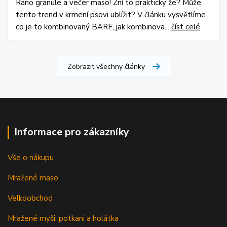
Ráno granule a večer maso! Zní to prakticky že? Může
tento trend v krmení psovi ublížit? V článku vysvětlíme
co je to kombinovaný BARF, jak kombinova...
číst celé
Zobrazit všechny články
Informace pro zákazníky
Vše o nákupu
Mražené maso
Velkoobchod
Mražené myši, potkani a holátka