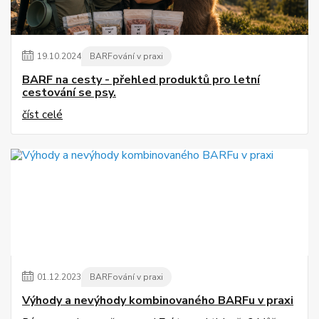
19
.
10
.
2024
BARFování v praxi
BARF na cesty - přehled produktů pro letní
cestování se psy.
číst celé
01
.
12
.
2023
BARFování v praxi
Výhody a nevýhody kombinovaného BARFu v praxi