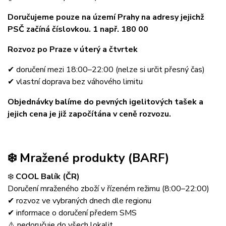
Doručujeme pouze na území Prahy na adresy jejichž
PSČ začíná číslovkou. 1 např. 180 00
Rozvoz po Praze v úterý a čtvrtek
✔ doručení mezi 18:00–22:00 (nelze si určit přesný čas)
✔ vlastní doprava bez váhového limitu
Objednávky balíme do pevných igelitových tašek a
jejich cena je již započítána v ceně rozvozu.
❄️ Mražené produkty (BARF)
❄️
COOL Balík (ČR)
Doručení mraženého zboží v řízeném režimu (8:00–22:00)
✔ rozvoz ve vybraných dnech dle regionu
✔ informace o doručení předem SMS
⚠️ nedoručuje do všech lokalit