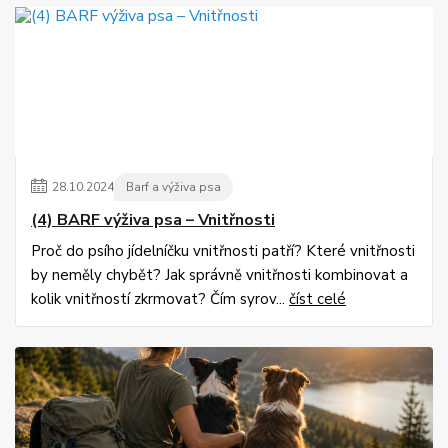
28
.
10
.
2024
Barf a výživa psa
(4) BARF výživa psa – Vnitřnosti
Proč do psího jídelníčku vnitřnosti patří? Které vnitřnosti
by neměly chybět? Jak správně vnitřnosti kombinovat a
kolik vnitřností zkrmovat? Čím syrov...
číst celé