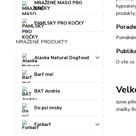
MRAŽENÉ MASO PRO
hypoalerg
KOČKY
produkty,
PAMLSKY PRO KOČKY
Porade
Pomáháme 
MRAŽENÉ PRODUKTY
Publika
Alaska Natural Dogfood
O vše co 
Barf me!
Velk
BAT Andrle
Jsme pří
Do psí misky
značky BA
Forbarf