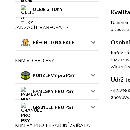
OLEJE a TUKY
Kvalita
Nabízíme 
JAK ZAČÍT BARFOVAT ?
a testuje
Osobní
PŘECHOD NA BARF
Každý zák
rozvozový
KRMIVO PRO PSY
zákazníky
KONZERVY pro PSY
Udržit
Aktivně s
PAMLSKY PRO PSY
znovuvyu
GRANULE PRO PSY
KRMIVA PRO TERARIJNÍ ZVÍŘATA