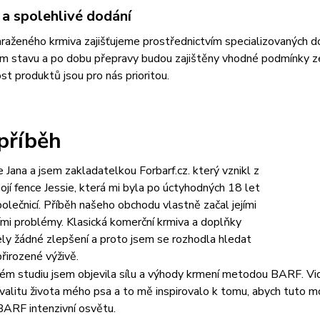
 a spolehlivé dodání
aženého krmiva zajišťujeme prostřednictvím specializovaných dopr
ím stavu a po dobu přepravy budou zajištěny vhodné podmínky z
t produktů jsou pro nás prioritou.
příběh
e Jana a jsem zakladatelkou Forbarf.cz. který vznikl z
ojí fence Jessie, která mi byla po úctyhodných 18 let
olečnicí. Příběh našeho obchodu vlastně začal jejími
mi problémy. Klasická komerční krmiva a doplňky
ly žádné zlepšení a proto jsem se rozhodla hledat
přirozené výživě.
ém studiu jsem objevila sílu a výhody krmení metodou BARF. Viděl
kvalitu života mého psa a to mě inspirovalo k tomu, abych tuto mo
ARF intenzivní osvětu.