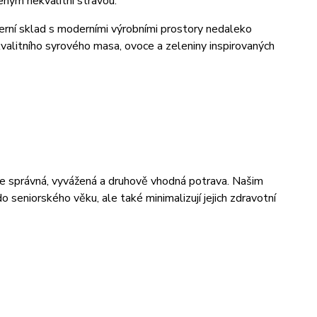
ným nekvalitní stravou.
terní sklad s moderními výrobními prostory nedaleko
valitního syrového masa, ovoce a zeleniny inspirovaných
 je správná, vyvážená a druhově vhodná potrava. Našim
do seniorského věku, ale také minimalizují jejich zdravotní