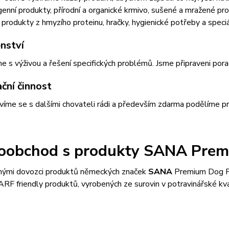
enní produkty, přírodní a organické krmivo, sušené a mražené pr
 produkty z hmyzího proteinu, hračky, hygienické potřeby a speciál
nství
s výživou a řešení specifických problémů. Jsme připraveni por
ční činnost
víme se s dalšími chovateli rádi a především zdarma podělíme pr
oobchod s produkty
SANA Prem
mými dovozci produktů německých značek
SANA
Premium Dog 
RF friendly produktů, vyrobených ze surovin v potravinářské kval