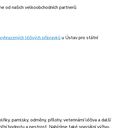
e od našich velkoobchodních partnerů.
 vyhrazených léčivých přípravků
u Ústav pro státní
ňky, pamlsky, odměny, přílohy, veterinární léčiva a další
riční hodnotu a pestrost. Nabízíme také speciální výživu,