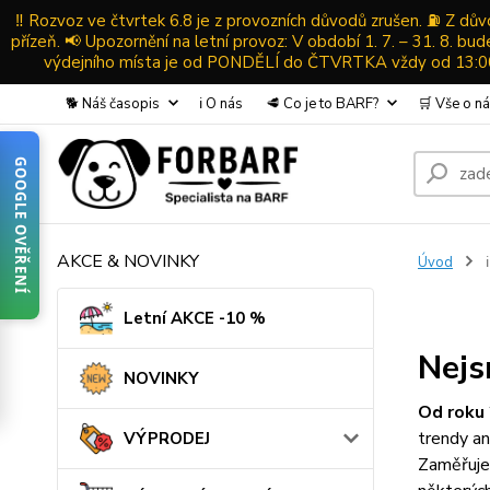
‼️ Rozvoz ve čtvrtek 6.8 je z provozních důvodů zrušen. ⛽ Z d
přízeň. 📢 Upozornění na letní provoz: V období 1. 7. – 31. 8. b
výdejního místa je od PONDĚLÍ do ČTVRTKA vždy od 13:00-
🐕 Náš časopis
ℹ️ O nás
🥩 Co je to BARF?
🛒 Vše o n
GOOGLE OVĚŘENÍ
AKCE & NOVINKY
Úvod
ℹ
Letní AKCE -10 %
Nejs
NOVINKY
Od roku
trendy an
VÝPRODEJ
Zaměřujem