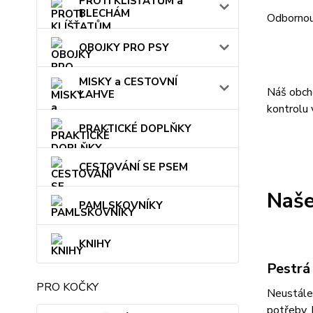
PROTI KLÍŠŤATŮM a
BLECHÁM
Odbornou
OBOJKY PRO PSY
MISKY a CESTOVNÍ
Náš obch
LAHVE
kontrolu 
PRAKTICKÉ DOPLŇKY
CESTOVÁNÍ SE PSEM
Naše
PAMLSKOVNÍKY
KNIHY
Pestrá
PRO KOČKY
Neustále 
potřeby. 