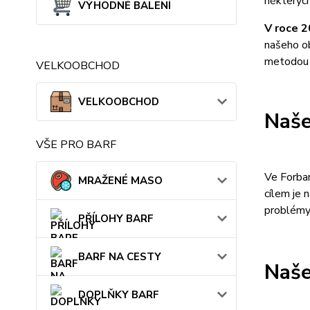
některýc
VÝHODNÉ BALENÍ
V roce 
našeho o
metodou 
VELKOOBCHOD
VELKOOBCHOD
Naše
VŠE PRO BARF
Ve Forbar
MRAŽENÉ MASO
cílem je 
problémy 
PŘÍLOHY BARF
BARF NA CESTY
Naše
DOPLŇKY BARF