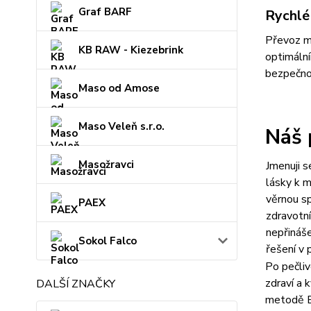
Graf BARF
Rychlé
Převoz mr
KB RAW - Kiezebrink
optimáln
bezpečnos
Maso od Amose
Maso Veleň s.r.o.
Náš 
Masožravci
Jmenuji s
lásky k m
věrnou sp
PAEX
zdravotní
nepřináše
Sokol Falco
řešení v 
Po pečliv
zdraví a 
DALŠÍ ZNAČKY
metodě B