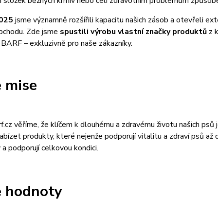
h složek běžných krmiv nebo čelí zdravotním problémům způsobe
2025
jsme významně rozšířili kapacitu našich zásob a otevřeli ex
bchodu. Zde jsme
spustili výrobu vlastní značky produktů
z k
BARF – exkluzivně pro naše zákazníky.
 mise
f.cz věříme, že klíčem k dlouhému a zdravému životu našich psů
nabízet produkty, které nejenže podporují vitalitu a zdraví psů až 
a podporují celkovou kondici.
 hodnoty