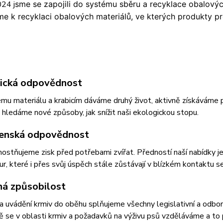
024 j
sme se zapojili do systému sběru a recyklace oba
lový
me k recyklaci obalových materiálů, ve kterých produkty
ická odpovědnost
u materiálu a krabicím dáváme druhý život, aktivně získáváme p
hledáme nové způsoby, jak snížit naši ekologickou stopu.
enská odpovědnost
stňujeme zisk před potřebami zvířat. Předností naší nabídky je 
r, které i přes svůj úspěch stále zůstávají v blízkém kontaktu se
á způsobilost
 a uvádění krmiv do oběhu splňujeme všechny legislativní a odbo
ě se v oblasti krmiv a požadavků na výživu psů vzděláváme a to 