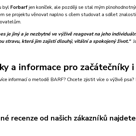
u byl
Forbarf
jen koníček, ale později se stal mým plnohodnotný
em se projektu věnovat naplno s cílem studovat a sdílet znalosti
hovatelům.
s je jiný a je nezbytné ve výživě reagovat na jeho individuáln
u stravu, která jim zajistí dlouhý, vitální a spokojený život.“
J
ky a informace pro začátečníky i
íce informací o metodě BARF? Chcete zjistit více o výživě psa
né recenze od našich zákazníků najdet