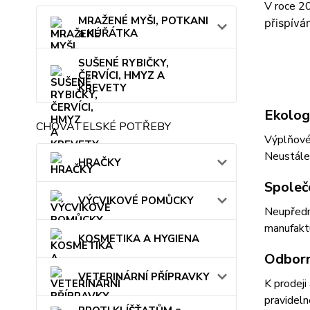
V roce 2
MRAŽENÉ MYŠI, POTKANI
přispívá
a KUŘÁTKA
SUŠENÉ RYBIČKY,
ČERVÍCI, HMYZ A
KREVETY
Ekolog
CHOVATELSKÉ POTŘEBY
Výplňovém
Neustále 
HRAČKY
Společ
VÝCVIKOVÉ POMŮCKY
Neupředno
manufaktu
KOSMETIKA A HYGIENA
Odborn
VETERINÁRNÍ PŘÍPRAVKY
K prodeji
pravideln