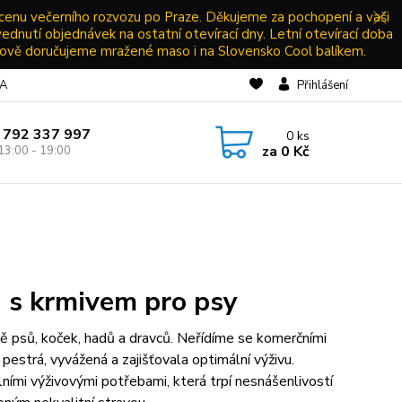
 cenu večerního rozvozu po Praze. Děkujeme za pochopení a vaši
vednutí objednávek na ostatní otevírací dny. Letní otevírací doba
ově doručujeme mražené maso i na Slovensko Cool balíkem.
NA
Přihlášení
 792 337 997
0
ks
za
0 Kč
13:00 - 19:00
 s krmivem pro psy
vě psů, koček, hadů a dravců. Neřídíme se komerčními
pestrá, vyvážená a zajišťovala optimální výživu.
ími výživovými potřebami, která trpí nesnášenlivostí