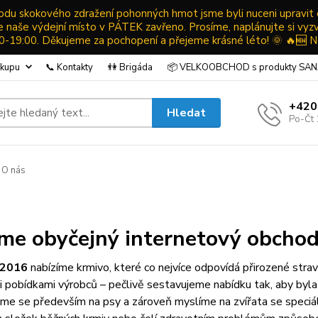
ůvodu skokového zdražení pohonných hmot jsme byli nuceni upravit
ude naše výdejní místo v PÁTEK zavřeno. Prosíme, naplánujte si vyz
19:00. Děkujeme za pochopení a přejeme krásné léto! 🌞 🔥🆕 N
ákupu
📞 Kontakty
👫 Brigáda
📦 VELKOOBCHOD s produkty SA
+420
Hledat
Po-Čt 
️ O nás
me obyčejný internetový obchod
 2016
nabízíme krmivo, které co nejvíce odpovídá přirozené stra
i pobídkami výrobců – pečlivě sestavujeme nabídku tak, aby byla 
e se především na psy a zároveň myslíme na zvířata se speciáln