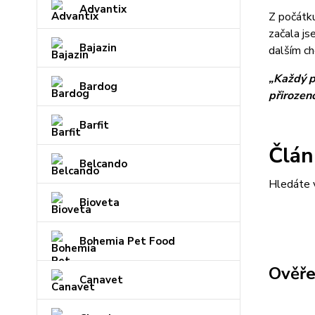
Advantix
Z počátk
začala js
Bajazin
dalším c
„Každý pe
Bardog
přirozeno
Barfit
Člán
Belcando
Hledáte v
Bioveta
Bohemia Pet Food
Ověře
Canavet