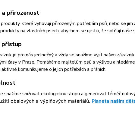
 a přirozenost
produkty, které vyhovují přirozeným potřebám psů, nebo se jim al
 produkty na vlastních psech, abychom se ujistili, že splňují naše 
 přístup
azník je pro nás jedinečný a vždy se snažíme vyjít našim zákazní
mi časy v Praze. Pomáháme majitelům psů s výživou a hledáme ře
 aktivně komunikujeme o jejich potřebách a přáních.
elnost
e snažíme snižovat ekologickou stopu a generovat téměř nulový
žití obalových a výplňových materiálů.
Planeta našim dět