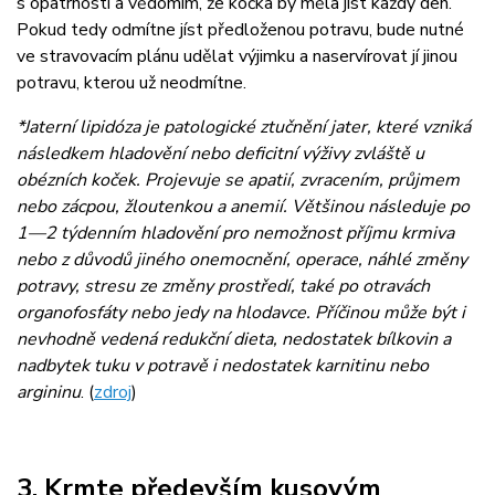
s opatrností a vědomím, že kočka by měla jíst každý den.
Pokud tedy odmítne jíst předloženou potravu, bude nutné
ve stravovacím plánu udělat výjimku a naservírovat jí jinou
potravu, kterou už neodmítne.
*Jaterní lipidóza je patologické ztučnění jater, které vzniká
následkem hladovění nebo deficitní výživy zvláště u
obézních koček. Projevuje se apatií, zvracením, průjmem
nebo zácpou, žloutenkou a anemií. Většinou následuje po
1—2 týdenním hladovění pro nemožnost příjmu krmiva
nebo z důvodů jiného onemocnění, operace, náhlé změny
potravy, stresu ze změny prostředí, také po otravách
organofosfáty nebo jedy na hlodavce. Příčinou může být i
nevhodně vedená redukční dieta, nedostatek bílkovin a
nadbytek tuku v potravě i nedostatek karnitinu nebo
argininu
. (
zdroj
)
3. Krmte především kusovým