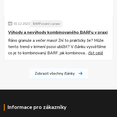
01
.
12
.
2023
BARFování v praxi
Výhody a nevýhody kombinovaného BARFu v praxi
Ráno granule a večer maso! Zní to prakticky že? Může
tento trend v krmení psovi ublížit? V článku vysvětlíme
co je to kombinovaný BARF, jak kombinova...
číst celé
Zobrazit všechny články
Informace pro zákazníky