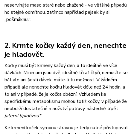
neservírujte maso staré nebo zkažené - ve většině případů
ho stejně odmítnou, zatímco například pejsek by si
„pošmáknul“.
2. Krmte kočky každý den, nenechte
je hladovět.
Kočky musí být krmeny každý den, a to ideálně ve více
dávkách. Minimum jsou dvě, ideálně tři až čtyři, nemusíte se
bát ale ani šesti dávek, máte-li tu možnost. V žádném
případě ale nenechte kočku hladovět déle než 24 hodin, a
to ani v případě, že je kočka obézní. Vzhledem ke
specifickému metabolismu mohou totiž kočky, v případě že
neobdrží dostatečné množství potravy, následně trpět
jaterní lipidózou*
.
Ke krmení koček syrovou stravou je tedy nutné přistupovat