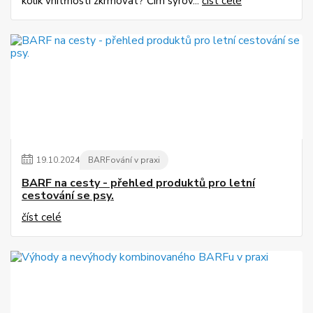
kolik vnitřností zkrmovat? Čím syrov...
číst celé
19
.
10
.
2024
BARFování v praxi
BARF na cesty - přehled produktů pro letní
cestování se psy.
číst celé