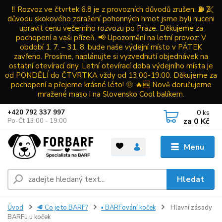
‼️ Rozvoz ve čtvrtek 6.8 je z provozních důvodů zrušen. ⛽ Z
důvodu skokového zdražení pohonných hmot jsme byli nuceni
upravit cenu večerního rozvozu po Praze. Děkujeme za
pochopení a vaši přízeň. 📢 Upozornění na letní provoz: V
období 1. 7. – 31. 8. bude naše výdejní místo v PÁTEK
zavřeno. Prosíme, naplánujte si vyzvednutí objednávek na
ostatní otevírací dny. Letní otevírací doba výdejního místa je
od PONDĚLÍ do ČTVRTKA vždy od 13:00-19:00. Děkujeme za
pochopení a přejeme krásné léto! 🌞 🔥🆕 Nově doručujeme
mražené maso i na Slovensko Cool balíkem.
0
ks
+420 792 337 997
za
0 Kč
Po-Čt 13:00 - 19:00
Menu
Hledat
Úvod
🥩 Co je to BARF?
▪ BARFování koček
Hlavní zásady
BARFu u koček