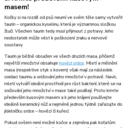
masem
!
Kočky si na rozdíl od psů neumí ve svém těle samy vytvořit
taurin – organickou kyselinu, která je významnou složkou
žluči. Všechen taurin tedy musí přijmout z potravy. Jeho
nedostatek může vést k poškození zraku a nervové
soustavy.
Taurin je běžně obsažen ve všech druzích masa, přičemž
největší množství obsahuje
hovězí srdce
. Mletí a mělnění
masa (respektive styk s kovem) však mají za následek
oxidaci taurinu a snižování jeho množství v potravě. Navíc,
mletí vytváří ideální prostředí pro růst bakterií, které se na
snižování jeho množství v mase také podílejí. Proto krmte
především kusovým masem a k jeho krájení používejte
ideálně keramický nůž a nejméně jednou týdně zařazujte do
jídelníčku srdce – hovězí či kuřecí.
Pokud ovšem není možné kočce a zejména pak koťatům