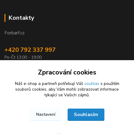
Kontakty
Forbarf.cz
+420 792 337 997
Po-Čt 13:00 - 19:00
objednavky@forbarf.cz
Zpracování cookies
Náš e-shop a partneři potřebují Váš
souhlas
s použitím
souborů cookies, aby Vám mohli zobrazovat informace
týkající se Vašich zájmů.
Souhlasím
Nastavení
Forbarf.cz © 2026
Vytvořeno na
Eshop-rychle.cz