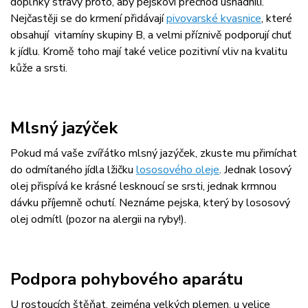
doplňky stravy proto, aby pejskovi přechod usnadnili.
Nejčastěji se do krmení přidávají
pivovarské kvasnice
, které
obsahují vitamíny skupiny B, a velmi příznivě podporují chuť
k jídlu. Kromě toho mají také velice pozitivní vliv na kvalitu
kůže a srsti.
Mlsný jazýček
Pokud má vaše zvířátko mlsný jazýček, zkuste mu přimíchat
do odmítaného jídla lžičku
lososového oleje
. Jednak losový
olej přispívá ke krásné lesknoucí se srsti, jednak krmnou
dávku příjemně ochutí. Neznáme pejska, který by lososový
olej odmítl (pozor na alergii na ryby!).
Podpora pohybového aparátu
U rostoucích štěňat, zejména velkých plemen, u velice