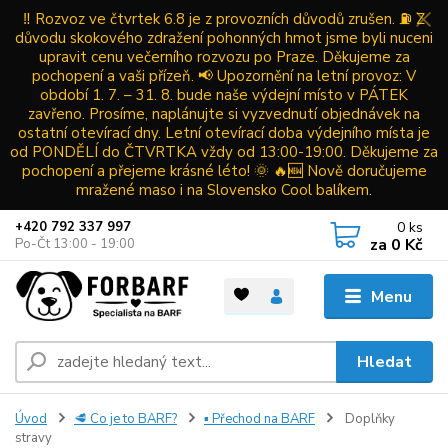
‼️ Rozvoz ve čtvrtek 6.8 je z provozních důvodů zrušen. ⛽ Z
důvodu skokového zdražení pohonných hmot jsme byli nuceni
upravit cenu večerního rozvozu po Praze. Děkujeme za
pochopení a vaši přízeň. 📢 Upozornění na letní provoz: V
období 1. 7. – 31. 8. bude naše výdejní místo v PÁTEK
zavřeno. Prosíme, naplánujte si vyzvednutí objednávek na
ostatní otevírací dny. Letní otevírací doba výdejního místa je
od PONDĚLÍ do ČTVRTKA vždy od 13:00-19:00. Děkujeme za
pochopení a přejeme krásné léto! 🌞 🔥🆕 Nově doručujeme
mražené maso i na Slovensko Cool balíkem.
0
ks
+420 792 337 997
za
0 Kč
Po-Čt 13:00 - 19:00
Menu
Hledat
Úvod
🥩 Co je to BARF?
▪ Přechod na BARF
Doplňky
stravy