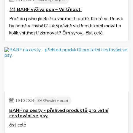
(4) BARF výživa psa – Vnitřnosti
Proč do psího jídelníčku vnitřnosti patří? Které vnitřnosti
by neměly chybět? Jak správně vnitřnosti kombinovat a
kolik vnitřností zkrmovat? Čím syrov...
číst celé
19
.
10
.
2024
BARFování v praxi
BARF na cesty - přehled produktů pro letní
cestování se psy.
číst celé