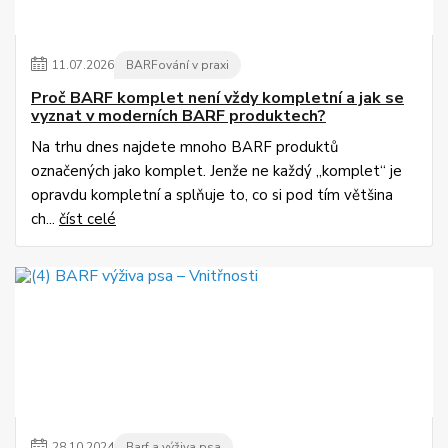
11
.
07
.
2026
BARFování v praxi
Proč BARF komplet není vždy kompletní a jak se
vyznat v moderních BARF produktech?
Na trhu dnes najdete mnoho BARF produktů
označených jako komplet. Jenže ne každý „komplet“ je
opravdu kompletní a splňuje to, co si pod tím většina
ch...
číst celé
28
.
10
.
2024
Barf a výživa psa