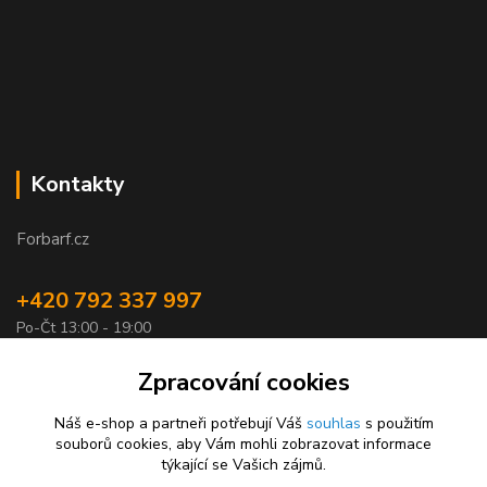
Kontakty
Forbarf.cz
+420 792 337 997
Po-Čt 13:00 - 19:00
objednavky@forbarf.cz
Zpracování cookies
Náš e-shop a partneři potřebují Váš
souhlas
s použitím
souborů cookies, aby Vám mohli zobrazovat informace
týkající se Vašich zájmů.