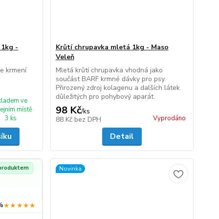
 1kg -
Krůtí chrupavka mletá 1kg - Maso
Veleň
e krmení
Mletá krůtí chrupavka vhodná jako
součást BARF krmné dávky pro psy.
Přirozený zdroj kolagenu a dalších látek
důležitých pro pohybový aparát.
kladem ve
98 Kč
ejním místě
/
ks
3 ks
Vyprodáno
88 Kč
bez DPH
šíku
Detail
 produktem
Novinka
%
★★★★★