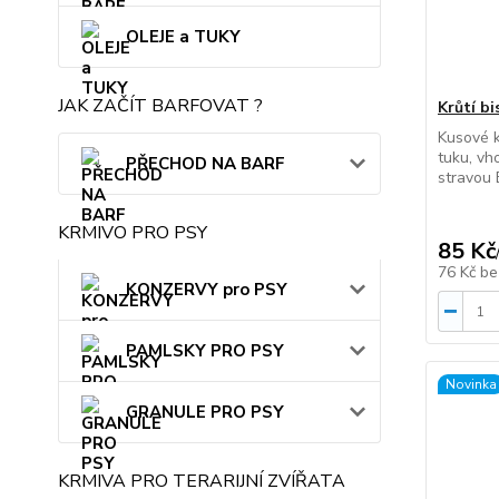
OLEJE a TUKY
JAK ZAČÍT BARFOVAT ?
Krůtí b
Kusové k
tuku, vh
PŘECHOD NA BARF
stravou
KRMIVO PRO PSY
85 Kč
76 Kč
be
KONZERVY pro PSY
PAMLSKY PRO PSY
Novinka
GRANULE PRO PSY
KRMIVA PRO TERARIJNÍ ZVÍŘATA