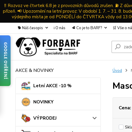
‼️ Rozvoz ve čtvrtek 6.8 je z provozních důvodů zrušen. ⛽ Z d
přízeň. 📢 Upozornění na letní provoz: V období 1. 7. – 31. 8. b
výdejního místa je od PONDĚLÍ do ČTVRTKA vždy od 13:00-
🐕 Náš časopis
ℹ️ O nás
🥩 Co je to BARF?
🛒 Vše o n
GOOGLE OVĚŘENÍ
AKCE & NOVINKY
Úvod
M
Maso
Letní AKCE -10 %
NOVINKY
Cena:
VÝPRODEJ
Skl