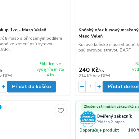
iskup 1kg - Maso Veleň
Koňský ořez kusový mražený
Maso Veleň
růtí maso s přirozeným podílem
odné ke krmení psů syrovou
Kusové koňské maso vhodné k
 BARF.
psů syrovou stravou BARF.
Skladem ve
S
240 Kč
výdejním místě
výd
/
ks
/
ks
4 ks
z DPH
214 Kč
bez DPH
Přidat do košíku
Přidat do ko
Zkušenosti našich zákazníků s
Ověřený zákazník
Přidáno 2. srpna
100 
Doporučuje produkt