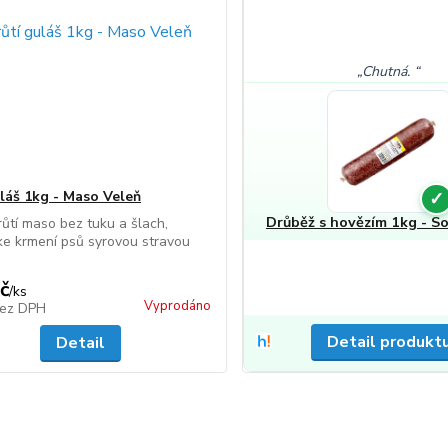
Chutná.
✓
uláš 1kg - Maso Veleň
Drůběž s hovězím 1kg - So
růtí maso bez tuku a šlach,
e krmení psů syrovou stravou
č
/
ks
Vyprodáno
ez DPH
Detail produkt
Detail