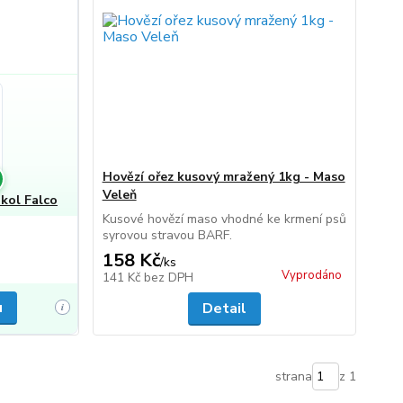
Hovězí ořez kusový mražený 1kg - Maso
Veleň
kol Falco
Kusové hovězí maso vhodné ke krmení psů
syrovou stravou BARF.
158 Kč
/
ks
Vyprodáno
141 Kč
bez DPH
u
Detail
i
strana
z 1