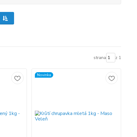
strana
z 1
Novinka