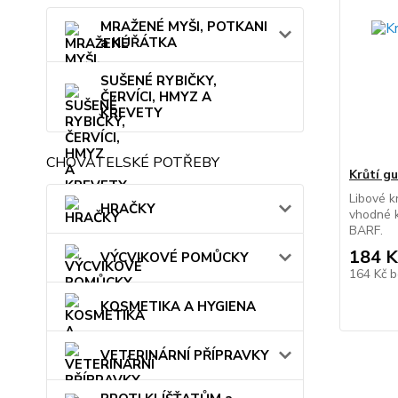
MRAŽENÉ MYŠI, POTKANI
a KUŘÁTKA
SUŠENÉ RYBIČKY,
ČERVÍCI, HMYZ A
KREVETY
CHOVATELSKÉ POTŘEBY
Krůtí g
Libové k
HRAČKY
vhodné k
BARF.
184 K
VÝCVIKOVÉ POMŮCKY
164 Kč
b
KOSMETIKA A HYGIENA
VETERINÁRNÍ PŘÍPRAVKY