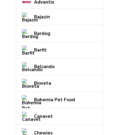
Advantix
Bajazin
Bardog
Barfit
Belcando
Bioveta
Bohemia Pet Food
Canavet
Chewies