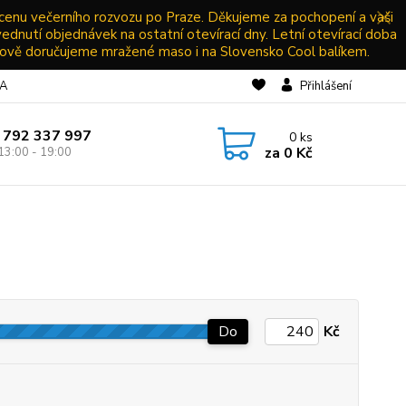
 cenu večerního rozvozu po Praze. Děkujeme za pochopení a vaši
vednutí objednávek na ostatní otevírací dny. Letní otevírací doba
ově doručujeme mražené maso i na Slovensko Cool balíkem.
NA
Přihlášení
 792 337 997
0
ks
za
0 Kč
13:00 - 19:00
Do
Kč