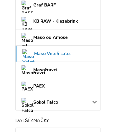
Graf BARF
KB RAW - Kiezebrink
Maso od Amose
Maso Veleň s.r.o.
Masožravci
PAEX
Sokol Falco
DALŠÍ ZNAČKY