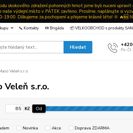
ůvodu skokového zdražení pohonných hmot jsme byli nuceni upravit
ude naše výdejní místo v PÁTEK zavřeno. Prosíme, naplánujte si vyz
19:00. Děkujeme za pochopení a přejeme krásné léto! 🌞 🔥🆕 N
ákupu
📞 Kontakty
👫 Brigáda
📦 VELKOOBCHOD s produkty SA
+420
Hledat
Po-Čt 
aso Veleň s.r.o.
 Veleň s.r.o.
Kč
Od
adem
Novinka
Akce
Doprava ZDARMA