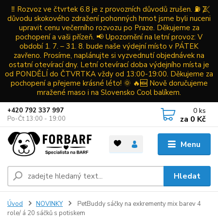
‼️ Rozvoz ve čtvrtek 6.8 je z provozních důvodů zrušen. ⛽ Z
důvodu skokového zdražení pohonných hmot jsme byli nuceni
upravit cenu večerního rozvozu po Praze. Děkujeme za
pochopení a vaši přízeň. 📢 Upozornění na letní provoz: V
období 1. 7. – 31. 8. bude naše výdejní místo v PÁTEK
zavřeno. Prosíme, naplánujte si vyzvednutí objednávek na
ostatní otevírací dny. Letní otevírací doba výdejního místa je
od PONDĚLÍ do ČTVRTKA vždy od 13:00-19:00. Děkujeme za
pochopení a přejeme krásné léto! 🌞 🔥🆕 Nově doručujeme
mražené maso i na Slovensko Cool balíkem.
0
ks
+420 792 337 997
za
0 Kč
Po-Čt 13:00 - 19:00
Menu
Hledat
Úvod
NOVINKY
PetBuddy sáčky na exkrementy mix barev 4
role/ á 20 sáčků s potiskem