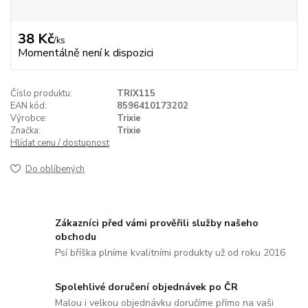
38 Kč
/
ks
Momentálně není k dispozici
Číslo produktu:
TRIX115
EAN kód:
8596410173202
Výrobce:
Trixie
Značka:
Trixie
Hlídat cenu / dostupnost
Do oblíbených
Zákazníci před vámi prověřili služby našeho
obchodu
Psí bříška plníme kvalitními produkty už od roku 2016
Spolehlivé doručení objednávek po ČR
Malou i velkou objednávku doručíme přímo na vaši