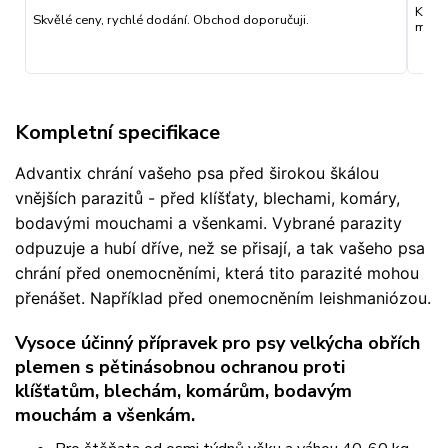
Kvali
Skvělé ceny, rychlé dodání. Obchod doporučuji.
můžu 
Kompletní specifikace
Advantix chrání vašeho psa před širokou škálou
vnějších parazitů - před klíšťaty, blechami, komáry,
bodavými mouchami a všenkami. Vybrané parazity
odpuzuje a hubí dříve, než se přisají, a tak vašeho psa
chrání před onemocněními, která tito parazité mohou
přenášet. Například před onemocněním leishmaniózou.
Vysoce účinný přípravek pro psy velkýcha obřích
plemen s pětinásobnou ochranou proti
klíšťatům, blechám, komárům, bodavým
mouchám a všenkám.