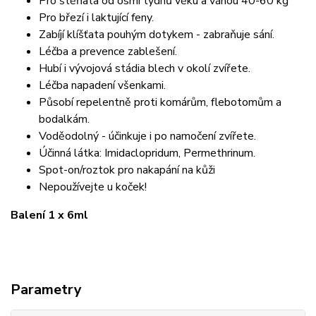
Pro štěňata od osmi týdnů věku a váhou 40-60 kg
Pro březí i laktující feny.
Zabíjí klíšťata pouhým dotykem - zabraňuje sání.
Léčba a prevence zablešení.
Hubí i vývojová stádia blech v okolí zvířete.
Léčba napadení všenkami.
Působí repelentně proti komárům, flebotomům a
bodalkám.
Voděodolný - účinkuje i po namočení zvířete.
Účinná látka: Imidaclopridum, Permethrinum.
Spot-on/roztok pro nakapání na kůži
Nepoužívejte u koček!
Balení 1 x 6ml
Parametry