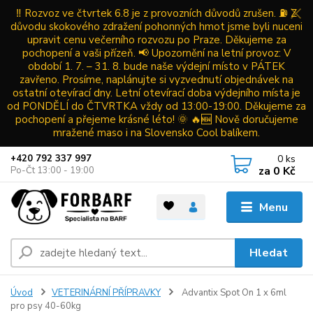
‼️ Rozvoz ve čtvrtek 6.8 je z provozních důvodů zrušen. ⛽ Z
důvodu skokového zdražení pohonných hmot jsme byli nuceni
upravit cenu večerního rozvozu po Praze. Děkujeme za
pochopení a vaši přízeň. 📢 Upozornění na letní provoz: V
období 1. 7. – 31. 8. bude naše výdejní místo v PÁTEK
zavřeno. Prosíme, naplánujte si vyzvednutí objednávek na
ostatní otevírací dny. Letní otevírací doba výdejního místa je
od PONDĚLÍ do ČTVRTKA vždy od 13:00-19:00. Děkujeme za
pochopení a přejeme krásné léto! 🌞 🔥🆕 Nově doručujeme
mražené maso i na Slovensko Cool balíkem.
0
ks
+420 792 337 997
za
0 Kč
Po-Čt 13:00 - 19:00
Menu
Hledat
Úvod
VETERINÁRNÍ PŘÍPRAVKY
Advantix Spot On 1 x 6ml
pro psy 40-60kg