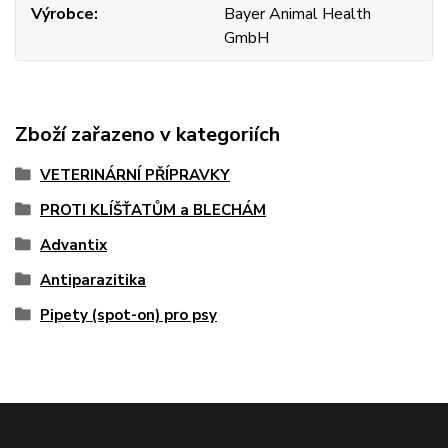
Výrobce
Bayer Animal Health
GmbH
Zboží zařazeno v kategoriích
VETERINÁRNÍ PŘÍPRAVKY
PROTI KLÍŠŤATŮM a BLECHÁM
Advantix
Antiparazitika
Pipety (spot-on) pro psy