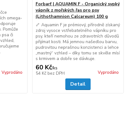
Forbarf | AQUAMIN F - Organický sypký
vápník z mořských řas pro psy
ičce
(Lithothamnion Calcareum) 100 g
ních omega-
odporuje
🦴 Aquamin F je prémiový, přírodně získaný
u. Pomůže
zdroj vysoce vstřebatelného vápníku pro
 psa či
psy, kteří nemohou ze zdravotních důvodů
 vzhled,
přijímat kosti. Má jemnou našedlou barvu,
poručujeme
pudrovitou neprašnou konzistenci a lehce
.
„mastný“ vzhled – díky tomu se skvěle mísí
s krmivem a dobře se dávkuje.
60 Kč
/
ks
Vyprodáno
Vyprodáno
54 Kč
bez DPH
Detail