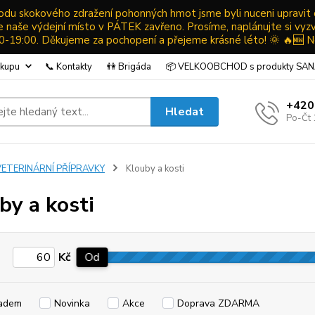
ůvodu skokového zdražení pohonných hmot jsme byli nuceni upravit
ude naše výdejní místo v PÁTEK zavřeno. Prosíme, naplánujte si vyz
19:00. Děkujeme za pochopení a přejeme krásné léto! 🌞 🔥🆕 N
ákupu
📞 Kontakty
👫 Brigáda
📦 VELKOOBCHOD s produkty SA
+420
Hledat
Po-Čt 
VETERINÁRNÍ PŘÍPRAVKY
Klouby a kosti
by a kosti
Kč
Od
adem
Novinka
Akce
Doprava ZDARMA