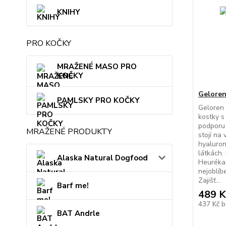
KNIHY
PRO KOČKY
MRAŽENÉ MASO PRO
KOČKY
Geloren
PAMLSKY PRO KOČKY
Geloren 
kostky s
podporu 
MRAŽENÉ PRODUKTY
stojí na
hyaluron
látkách.
Alaska Natural Dogfood
Heuréka
nejoblíbe
Zajišť...
Barf me!
489 K
437 Kč
b
BAT Andrle