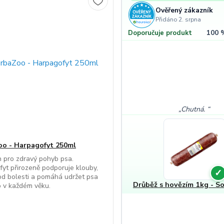
Ověřený zákazník
Přidáno 2. srpna
100 
Doporučuje produkt
Chutná.
o - Harpagofyt 250ml
in pro zdravý pohyb psa.
yt přirozeně podporuje klouby,
✓
od bolesti a pomáhá udržet psa
Drůběž s hovězím 1kg - So
o v každém věku.