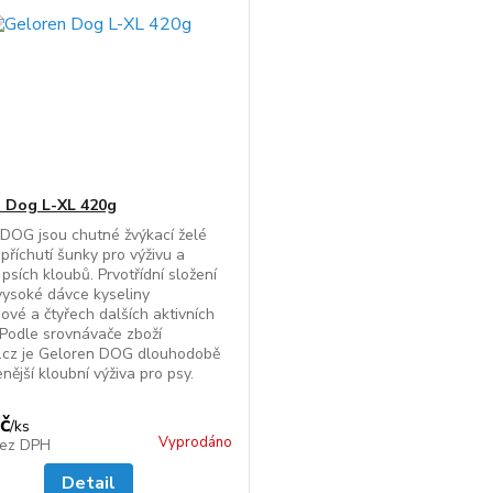
 Dog L-XL 420g
DOG jsou chutné žvýkací želé
 příchutí šunky pro výživu a
psích kloubů. Prvotřídní složení
 vysoké dávce kyseliny
ové a čtyřech dalších aktivních
 Podle srovnávače zboží
.cz je Geloren DOG dlouhodobě
nější kloubní výživa pro psy.
č
/
ks
Vyprodáno
ez DPH
Detail