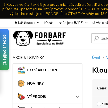
‼️ Rozvoz ve čtvrtek 6.8 je z provozních důvodů zrušen. ⛽ Z d
přízeň. 📢 Upozornění na letní provoz: V období 1. 7. – 31. 8. b
výdejního místa je od PONDĚLÍ do ČTVRTKA vždy od 13:00-
🐕 Náš časopis
ℹ️ O nás
🥩 Co je to BARF?
🛒 Vše o n
GOOGLE OVĚŘENÍ
AKCE & NOVINKY
Úvod
Klou
Letní AKCE -10 %
NOVINKY
Cena:
VÝPRODEJ
Skl