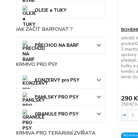
OLEJE a TUKY
JAK ZAČÍT BARFOVAT ?
BOHEMIA
Jehněčí 
produkt
PŘECHOD NA BARF
3 mastný
správný 
předejít
KRMIVO PRO PSY
kočky a 
kondici 
tento čis
KONZERVY pro PSY
PAMLSKY PRO PSY
290 K
259 Kč
b
GRANULE PRO PSY
KRMIVA PRO TERARIJNÍ ZVÍŘATA
Novinka