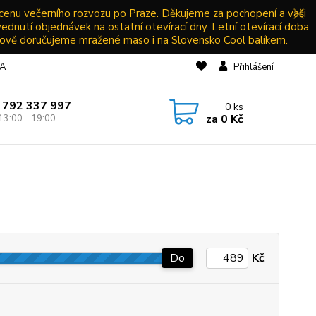
 cenu večerního rozvozu po Praze. Děkujeme za pochopení a vaši
vednutí objednávek na ostatní otevírací dny. Letní otevírací doba
ově doručujeme mražené maso i na Slovensko Cool balíkem.
NA
Přihlášení
 792 337 997
0
ks
za
0 Kč
13:00 - 19:00
Do
Kč