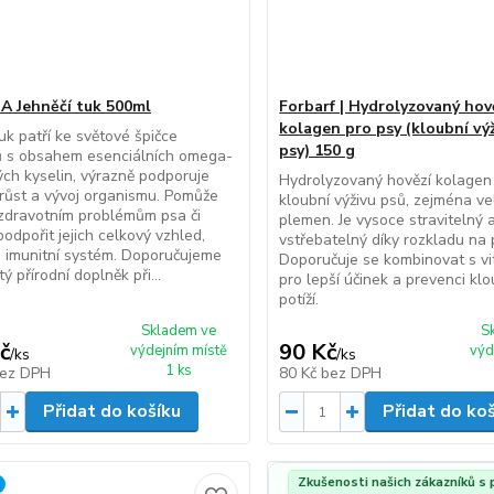
 Jehněčí tuk 500ml
Forbarf | Hydrolyzovaný hov
kolagen pro psy (kloubní vý
tuk patří ke světové špičce
psy) 150 g
ů s obsahem esenciálních omega-
ch kyselin, výrazně podporuje
Hydrolyzovaný hovězí kolagen
růst a vývoj organismu. Pomůže
kloubní výživu psů, zejména ve
 zdravotním problémům psa či
plemen. Je vysoce stravitelný
podpořit jejich celkový vzhled,
vstřebatelný díky rozkladu na 
a imunitní systém. Doporučujeme
Doporučuje se kombinovat s v
tý přírodní doplněk při...
pro lepší účinek a prevenci kl
potíží.
Skladem ve
S
č
90 Kč
výdejním místě
výd
/
ks
/
ks
1 ks
ez DPH
80 Kč
bez DPH
Přidat do košíku
Přidat do ko
Zkušenosti našich zákazníků s