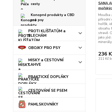
SANA Al
cesty
mořskýc
Konopné produkty a CBD
Moučka z
přírodní
pro psy
hořčík, 
obsahu 
PROTI KLÍŠŤATŮM a
stravě. 
BLECHÁM
jako jód
minerály
OBOJKY PRO PSY
236 K
211 Kč
b
MISKY a CESTOVNÍ
LAHVE
PRAKTICKÉ DOPLŇKY
CESTOVÁNÍ SE PSEM
PAMLSKOVNÍKY