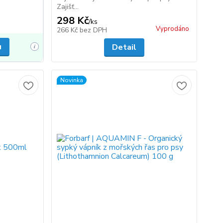
Zajišť...
298 Kč
/
ks
Vyprodáno
266 Kč
bez DPH
u
Detail
i
Novinka