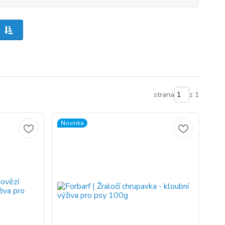
strana
z 1
Novinka