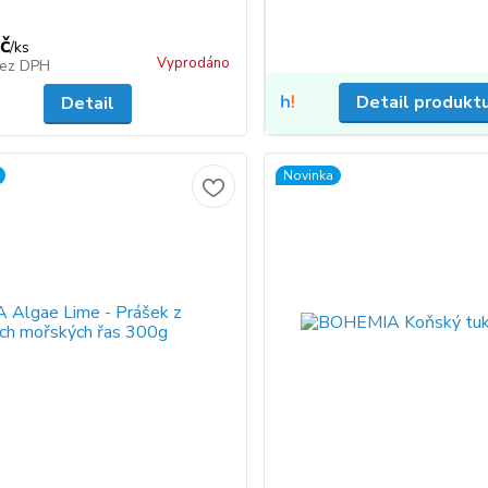
č
/
ks
Vyprodáno
ez DPH
Detail produkt
Detail
Novinka