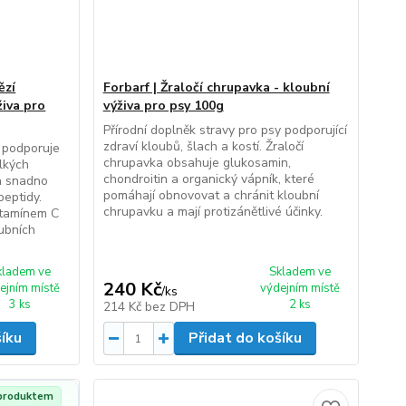
ězí
Forbarf | Žraločí chrupavka - kloubní
živa pro
výživa pro psy 100g
Přírodní doplněk stravy pro psy podporující
zdraví kloubů, šlach a kostí. Žraločí
 podporuje
chrupavka obsahuje glukosamin,
lkých
chondroitin a organický vápník, které
 a snadno
pomáhají obnovovat a chránit kloubní
peptidy.
chrupavku a mají protizánětlivé účinky.
itamínem C
oubních
kladem ve
Skladem ve
240 Kč
ejním místě
výdejním místě
/
ks
3 ks
2 ks
214 Kč
bez DPH
šíku
Přidat do košíku
 produktem