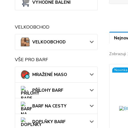
VÝHODNÉ BALENÍ
VELKOOBCHOD
Nejnov
VELKOOBCHOD
Zobrazuji 
VŠE PRO BARF
Novinka
MRAŽENÉ MASO
PŘÍLOHY BARF
BARF NA CESTY
DOPLŇKY BARF