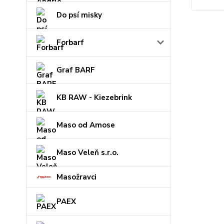
Do psí misky
Forbarf
Graf BARF
KB RAW - Kiezebrink
Maso od Amose
Maso Veleň s.r.o.
Masožravci
PAEX