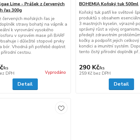
gae Lime - Prášek z červených
BOHEMIA Koňský tuk 500ml
h řas 300g
Koňský tuk patří ke světové šp
produktů s obsahem esenciál
 červených mořských řas je
3 mastných kyselin, výrazně p
 doplněk stravy bohatý na vápník a
správný růst a vývoj organism
ideální k vyrovnání vysokého
předejít zdravotním problémům
fosforu v syrovém mase při BARF
kočky a podpořit jejich celkový
Obsahuje i důležité stopové prvky
kondici a imunitní systém. Do
 a bór. Vhodná při potřebě doplnit
tento čistý přírodní doplněk př..
 přírodní cestou.
č
290 Kč
/
ks
/
ks
Vyprodáno
ez DPH
259 Kč
bez DPH
Detail
Detail