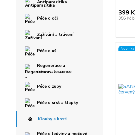
Antiparazitika
399 K
Péče o oči
356 Kč
b
Zažívání a trávení
Novinka
Péče o uši
Regenerace a
rekonvalescence
Péče o zuby
Péče o srst a tlapky
Klouby a kosti
Péče o ledviny a močové