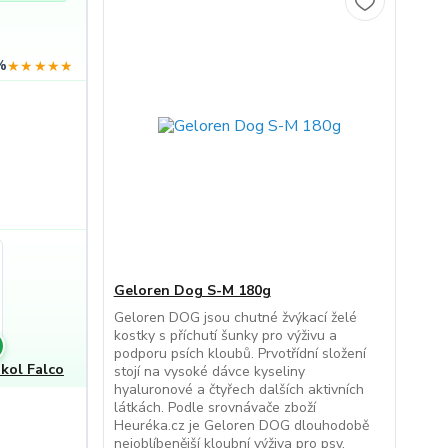
%
★★★★★
Geloren Dog S-M 180g
Geloren DOG jsou chutné žvýkací želé
kostky s příchutí šunky pro výživu a
podporu psích kloubů. Prvotřídní složení
kol Falco
stojí na vysoké dávce kyseliny
hyaluronové a čtyřech dalších aktivních
látkách. Podle srovnávače zboží
Heuréka.cz je Geloren DOG dlouhodobě
nejoblíbenější kloubní výživa pro psy.