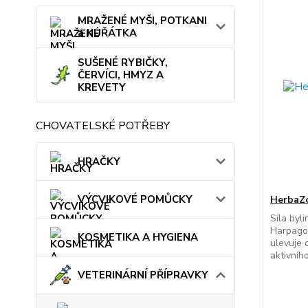
MRAŽENÉ MYŠI, POTKANI
a KUŘÁTKA
SUŠENÉ RYBIČKY,
ČERVÍCI, HMYZ A
KREVETY
CHOVATELSKÉ POTŘEBY
HRAČKY
VÝCVIKOVÉ POMŮCKY
HerbaZo
Síla byl
Harpagof
KOSMETIKA A HYGIENA
ulevuje 
aktivníh
VETERINÁRNÍ PŘÍPRAVKY