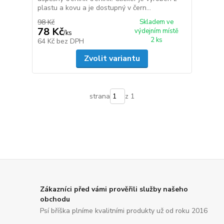
plastu a kovu a je dostupný v čern...
98 Kč
Skladem ve
78 Kč
výdejním místě
/
ks
2 ks
64 Kč
bez DPH
Zvolit variantu
strana
z 1
Zákazníci před vámi prověřili služby našeho
obchodu
Psí bříška plníme kvalitními produkty už od roku 2016