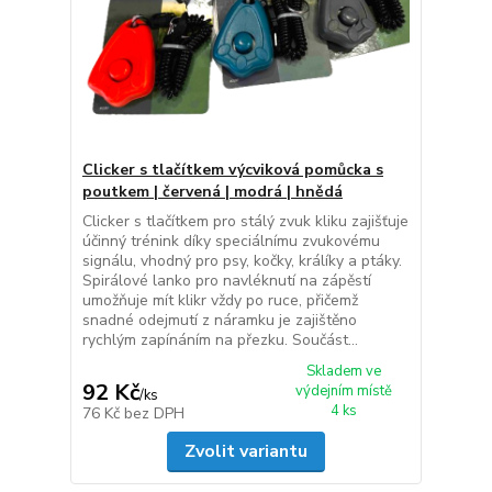
Clicker s tlačítkem výcviková pomůcka s
poutkem | červená | modrá | hnědá
Clicker s tlačítkem pro stálý zvuk kliku zajišťuje
účinný trénink díky speciálnímu zvukovému
signálu, vhodný pro psy, kočky, králíky a ptáky.
Spirálové lanko pro navléknutí na zápěstí
umožňuje mít klikr vždy po ruce, přičemž
snadné odejmutí z náramku je zajištěno
rychlým zapínáním na přezku. Součást...
Skladem ve
92 Kč
výdejním místě
/
ks
4 ks
76 Kč
bez DPH
Zvolit variantu