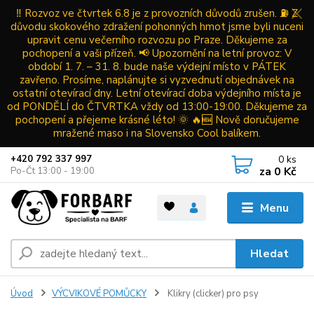
‼️ Rozvoz ve čtvrtek 6.8 je z provozních důvodů zrušen. ⛽ Z
důvodu skokového zdražení pohonných hmot jsme byli nuceni
upravit cenu večerního rozvozu po Praze. Děkujeme za
pochopení a vaši přízeň. 📢 Upozornění na letní provoz: V
období 1. 7. – 31. 8. bude naše výdejní místo v PÁTEK
zavřeno. Prosíme, naplánujte si vyzvednutí objednávek na
ostatní otevírací dny. Letní otevírací doba výdejního místa je
od PONDĚLÍ do ČTVRTKA vždy od 13:00-19:00. Děkujeme za
pochopení a přejeme krásné léto! 🌞 🔥🆕 Nově doručujeme
mražené maso i na Slovensko Cool balíkem.
0
ks
+420 792 337 997
za
0 Kč
Po-Čt 13:00 - 19:00
Menu
Hledat
Úvod
VÝCVIKOVÉ POMŮCKY
Klikry (clicker) pro psy