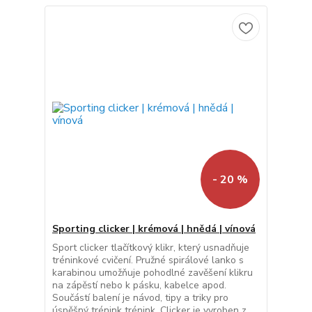
- 20 %
Sporting clicker | krémová | hnědá | vínová
Sport clicker tlačítkový klikr, který usnadňuje
tréninkové cvičení. Pružné spirálové lanko s
karabinou umožňuje pohodlné zavěšení klikru
na zápěstí nebo k pásku, kabelce apod.
Součástí balení je návod, tipy a triky pro
úspěšný trénink trénink. Clicker je vyroben z