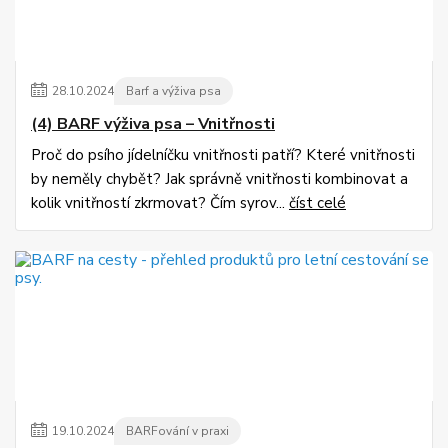
28
.
10
.
2024
Barf a výživa psa
(4) BARF výživa psa – Vnitřnosti
Proč do psího jídelníčku vnitřnosti patří? Které vnitřnosti
by neměly chybět? Jak správně vnitřnosti kombinovat a
kolik vnitřností zkrmovat? Čím syrov...
číst celé
19
.
10
.
2024
BARFování v praxi