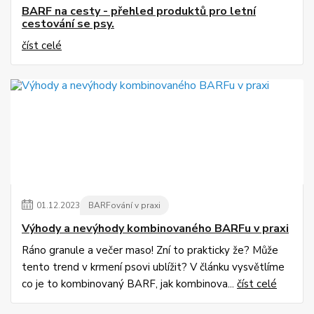
BARF na cesty - přehled produktů pro letní
cestování se psy.
číst celé
01
.
12
.
2023
BARFování v praxi
Výhody a nevýhody kombinovaného BARFu v praxi
Ráno granule a večer maso! Zní to prakticky že? Může
tento trend v krmení psovi ublížit? V článku vysvětlíme
co je to kombinovaný BARF, jak kombinova...
číst celé