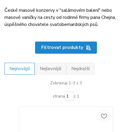
České masové konzervy v "salámovém balení" nebo
masové vaničky na cesty od rodinné firmy pana Chejna,
úspěšného chovatele svatobernardských psů.
Filtrovat produkty
Nejnovější
Nejlevnější
Nejdražší
Zobrazuji 1-3 z 3
strana
z 1