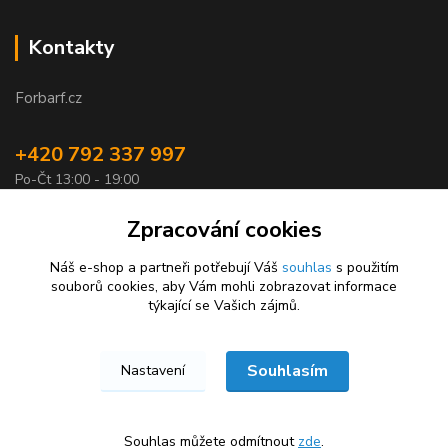
Kontakty
Forbarf.cz
+420 792 337 997
Po-Čt 13:00 - 19:00
objednavky@forbarf.cz
Zpracování cookies
Náš e-shop a partneři potřebují Váš
souhlas
s použitím
souborů cookies, aby Vám mohli zobrazovat informace
týkající se Vašich zájmů.
Souhlasím
Nastavení
Forbarf.cz © 2026
Vytvořeno na
Eshop-rychle.cz
Souhlas můžete odmítnout
zde
.