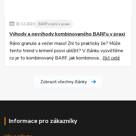
01
.
12
.
2023
BARFování v praxi
Výhody a nevýhody kombinovaného BARFu v praxi
Ráno granule a večer maso! Zní to prakticky že? Může
tento trend v krmení psovi ublížit? V článku vysvětlíme
co je to kombinovaný BARF, jak kombinova...
číst celé
Zobrazit všechny články
Informace pro zákazníky