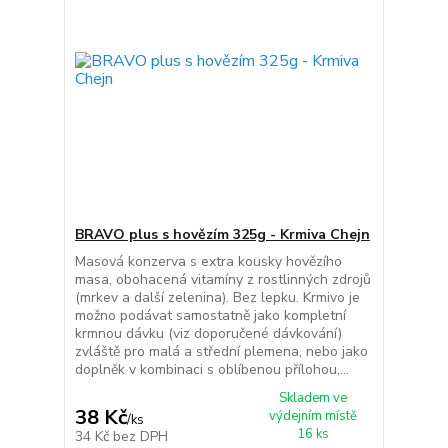
BRAVO plus s hovězím 325g - Krmiva Chejn
Masová konzerva s extra kousky hovězího
masa, obohacená vitamíny z rostlinných zdrojů
(mrkev a další zelenina). Bez lepku. Krmivo je
možno podávat samostatně jako kompletní
krmnou dávku (viz doporučené dávkování)
zvláště pro malá a střední plemena, nebo jako
doplněk v kombinaci s oblíbenou přílohou,...
Skladem ve
38 Kč
výdejním místě
/
ks
16 ks
34 Kč
bez DPH