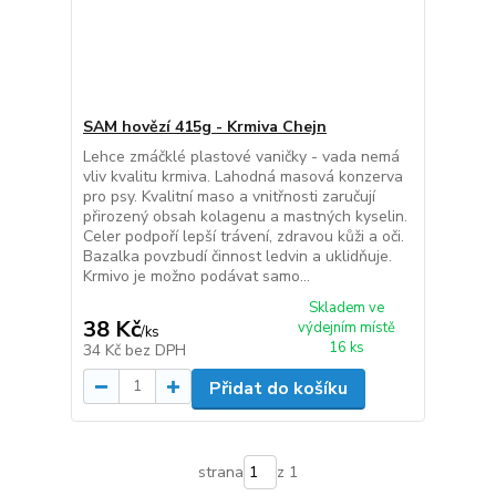
SAM hovězí 415g - Krmiva Chejn
Lehce zmáčklé plastové vaničky - vada nemá
vliv kvalitu krmiva. Lahodná masová konzerva
pro psy. Kvalitní maso a vnitřnosti zaručují
přirozený obsah kolagenu a mastných kyselin.
Celer podpoří lepší trávení, zdravou kůži a oči.
Bazalka povzbudí činnost ledvin a uklidňuje.
Krmivo je možno podávat samo...
Skladem ve
38 Kč
výdejním místě
/
ks
16 ks
34 Kč
bez DPH
Přidat do košíku
strana
z 1