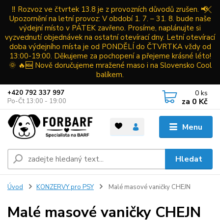
‼️ Rozvoz ve čtvrtek 13.8 je z provozních důvodů zrušen. 📢
Upozornění na letní provoz: V období 1. 7. – 31. 8. bude naše
výdejní místo v PÁTEK zavřeno. Prosíme, naplánujte si
vyzvednutí objednávek na ostatní otevírací dny. Letní otevírací
doba výdejního místa je od PONDĚLÍ do ČTVRTKA vždy od
13:00-19:00. Děkujeme za pochopení a přejeme krásné léto!
🌞 🔥🆕 Nově doručujeme mražené maso i na Slovensko Cool
balíkem.
0
ks
+420 792 337 997
za
0 Kč
Po-Čt 13:00 - 19:00
Menu
Hledat
Úvod
KONZERVY pro PSY
Malé masové vaničky CHEJN
Malé masové vaničky CHEJN