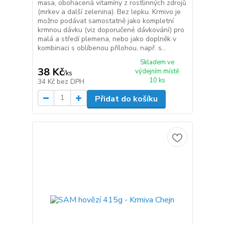
masa, obohacená vitamíny z rostlinných zdrojů
(mrkev a další zelenina). Bez lepku. Krmivo je
možno podávat samostatně jako kompletní
krmnou dávku (viz doporučené dávkování) pro
malá a středí plemena, nebo jako doplněk v
kombinaci s oblíbenou přílohou, např. s...
Skladem ve
38 Kč
výdejním místě
/
ks
10 ks
34 Kč
bez DPH
Přidat do košíku