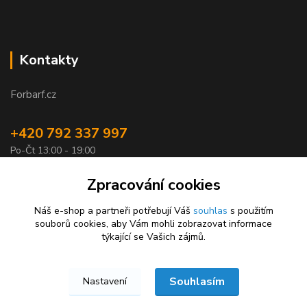
Kontakty
Forbarf.cz
+420 792 337 997
Po-Čt 13:00 - 19:00
objednavky@forbarf.cz
Zpracování cookies
Náš e-shop a partneři potřebují Váš
souhlas
s použitím
souborů cookies, aby Vám mohli zobrazovat informace
týkající se Vašich zájmů.
Souhlasím
Nastavení
Forbarf.cz © 2026
Vytvořeno na
Eshop-rychle.cz