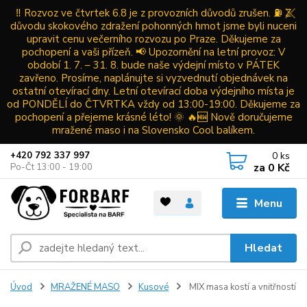
‼️ Rozvoz ve čtvrtek 6.8 je z provozních důvodů zrušen. ⛽ Z
důvodu skokového zdražení pohonných hmot jsme byli nuceni
upravit cenu večerního rozvozu po Praze. Děkujeme za
pochopení a vaši přízeň. 📢 Upozornění na letní provoz: V
období 1. 7. – 31. 8. bude naše výdejní místo v PÁTEK
zavřeno. Prosíme, naplánujte si vyzvednutí objednávek na
ostatní otevírací dny. Letní otevírací doba výdejního místa je
od PONDĚLÍ do ČTVRTKA vždy od 13:00-19:00. Děkujeme za
pochopení a přejeme krásné léto! 🌞 🔥🆕 Nově doručujeme
mražené maso i na Slovensko Cool balíkem.
0
ks
+420 792 337 997
za
0 Kč
Po-Čt 13:00 - 19:00
Menu
Hledat
Úvod
MRAŽENÉ MASO
Kusové
MIX masa kostí a vnitřností