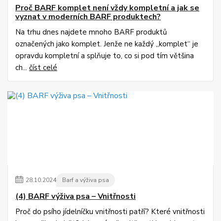
Proč BARF komplet není vždy kompletní a jak se
vyznat v moderních BARF produktech?
Na trhu dnes najdete mnoho BARF produktů
označených jako komplet. Jenže ne každý „komplet“ je
opravdu kompletní a splňuje to, co si pod tím většina
ch...
číst celé
28
.
10
.
2024
Barf a výživa psa
(4) BARF výživa psa – Vnitřnosti
Proč do psího jídelníčku vnitřnosti patří? Které vnitřnosti