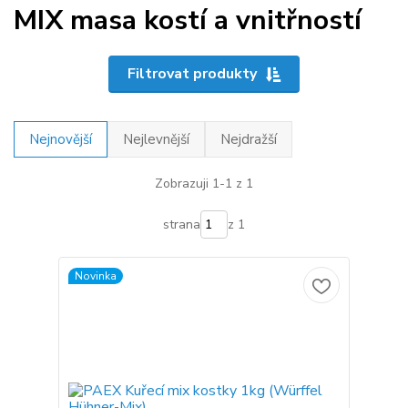
MIX masa kostí a vnitřností
Filtrovat produkty
Nejnovější
Nejlevnější
Nejdražší
Zobrazuji 1-1 z 1
strana
z 1
Novinka