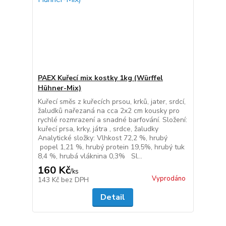
PAEX Kuřecí mix kostky 1kg (Würffel
Hühner-Mix)
Kuřecí směs z kuřecích prsou, krků, jater, srdcí,
žaludků nařezaná na cca 2x2 cm kousky pro
rychlé rozmrazení a snadné barfování. Složení:
kuřecí prsa, krky, játra , srdce, žaludky
Analytické složky: Vlhkost 72,2 %, hrubý
popel 1,21 %, hrubý protein 19,5%, hrubý tuk
8,4 %, hrubá vláknina 0,3% Sl...
160 Kč
/
ks
Vyprodáno
143 Kč
bez DPH
Detail