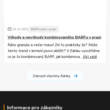
01
.
12
.
2023
BARFování v praxi
Výhody a nevýhody kombinovaného BARFu v praxi
Ráno granule a večer maso! Zní to prakticky že? Může
tento trend v krmení psovi ublížit? V článku vysvětlíme
co je to kombinovaný BARF, jak kombinova...
číst celé
Zobrazit všechny články
Informace pro zákazníky