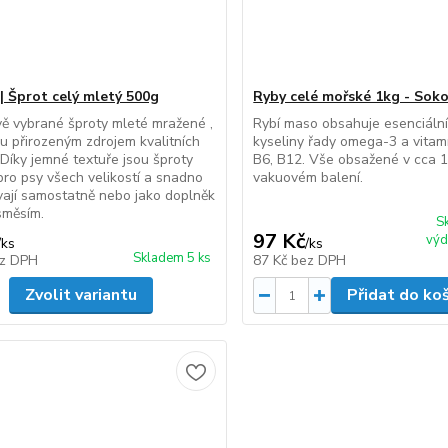
 | Šprot celý mletý 500g
Ryby celé mořské 1kg - Soko
vě vybrané šproty mleté mražené ,
Rybí maso obsahuje esenciáln
ou přirozeným zdrojem kvalitních
kyseliny řady omega-3 a vitamí
. Díky jemné textuře jsou šproty
B6, B12. Vše obsažené v cca 
ro psy všech velikostí a snadno
vakuovém balení.
ají samostatně nebo jako doplněk
směsím.
S
97 Kč
výd
/
ks
/
ks
Skladem 5 ks
z DPH
87 Kč
bez DPH
Zvolit variantu
Přidat do ko