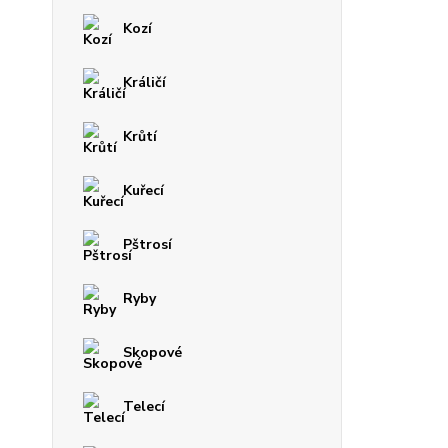
Kozí
Králičí
Krůtí
Kuřecí
Pštrosí
Ryby
Skopové
Telecí