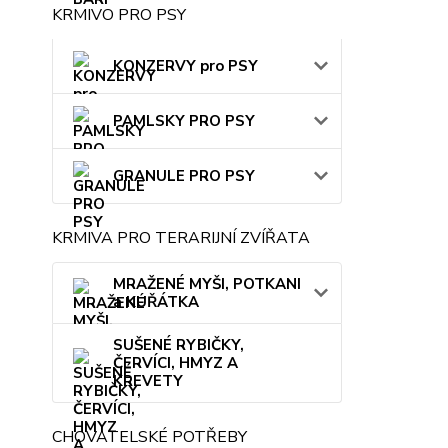
KRMIVO PRO PSY
KONZERVY pro PSY
PAMLSKY PRO PSY
GRANULE PRO PSY
KRMIVA PRO TERARIJNÍ ZVÍŘATA
MRAŽENÉ MYŠI, POTKANI
a KUŘÁTKA
SUŠENÉ RYBIČKY,
ČERVÍCI, HMYZ A
KREVETY
CHOVATELSKÉ POTŘEBY