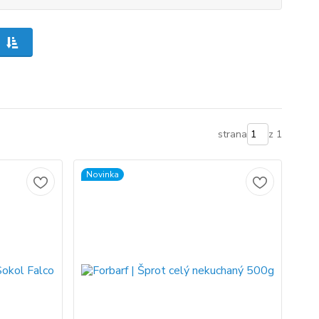
strana
z 1
Novinka