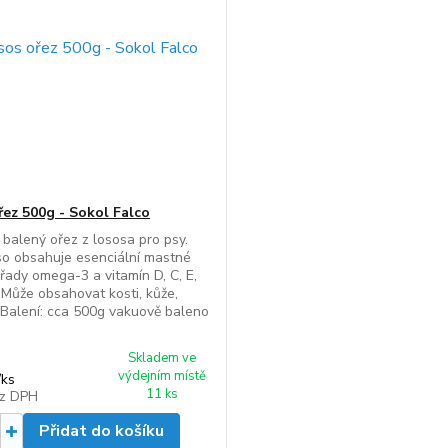
řez 500g - Sokol Falco
balený ořez z lososa pro psy.
o obsahuje esenciální mastné
 řady omega-3 a vitamín D, C, E,
 Může obsahovat kosti, kůže,
 Balení: cca 500g vakuově baleno
Skladem ve
výdejním místě
/
ks
11 ks
z DPH
Přidat do košíku