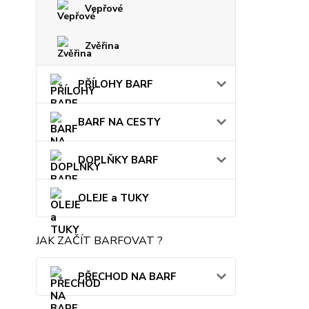
Vepřové
Zvěřina
PŘÍLOHY BARF
BARF NA CESTY
DOPLŇKY BARF
OLEJE a TUKY
JAK ZAČÍT BARFOVAT ?
PŘECHOD NA BARF