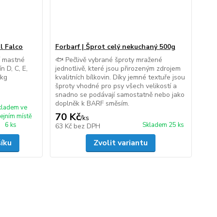
l Falco
Forbarf | Šprot celý nekuchaný 500g
í mastné
🐟 Pečlivě vybrané šproty mražené
n D, C, E,
jednotlivě, které jsou přirozeným zdrojem
1kg
kvalitních bílkovin. Díky jemné textuře jsou
šproty vhodné pro psy všech velikostí a
snadno se podávají samostatně nebo jako
doplněk k BARF směsím.
kladem ve
70 Kč
ejním místě
/
ks
6 ks
Skladem 25 ks
63 Kč
bez DPH
šíku
Zvolit variantu