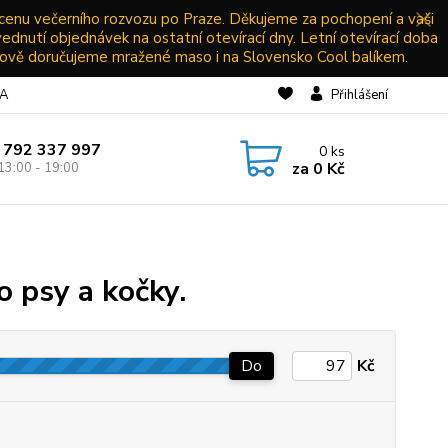
 cenu večerního rozvozu po Praze. Děkujeme za pochopení a vaši
vednutí objednávek na ostatní otevírací dny. Letní otevírací doba
ově doručujeme mražené maso i na Slovensko Cool balíkem.
NA
Přihlášení
 792 337 997
0
ks
za
0 Kč
13:00 - 19:00
o psy a kočky.
Do
Kč