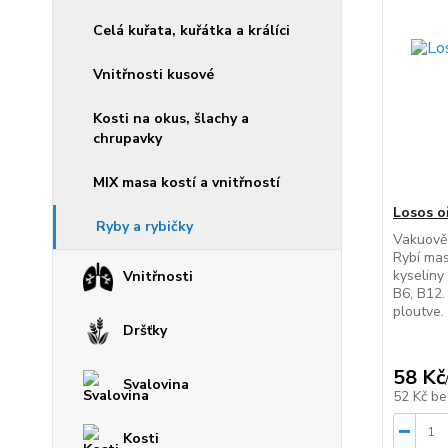
Celá kuřata, kuřátka a králíci
Vnitřnosti kusové
Kosti na okus, šlachy a
chrupavky
MIX masa kostí a vnitřností
Losos o
Ryby a rybičky
Vakuově 
Rybí mas
kyseliny
Vnitřnosti
B6, B12.
ploutve.
Dršťky
58 Kč
Svalovina
52 Kč
be
Kosti