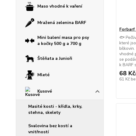
Maso vhodné k vaření
Mražená zelenina BARF
Forbarf
🐟 Pečli
Mini balení masa pro psy
které js
a kočky 500 g a 700 g
bílkovin
vhodné p
Štěňata a Junioři
se podáv
k BARF 
68 Kč
Mleté
61 Kč
be
Kusové
Masité kosti - křídla, krky,
stehna, skelety
Svalovina bez kostí a
vnitřností