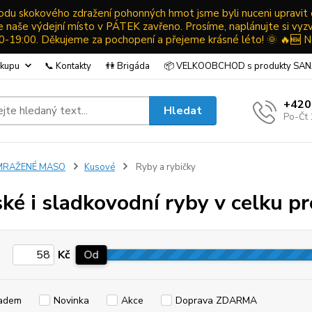
ůvodu skokového zdražení pohonných hmot jsme byli nuceni upravit
ude naše výdejní místo v PÁTEK zavřeno. Prosíme, naplánujte si vyz
19:00. Děkujeme za pochopení a přejeme krásné léto! 🌞 🔥🆕 N
ákupu
📞 Kontakty
👫 Brigáda
📦 VELKOOBCHOD s produkty SA
+420
Hledat
Po-Čt 
MRAŽENÉ MASO
Kusové
Ryby a rybičky
ké i sladkovodní ryby v celku pr
Kč
Od
adem
Novinka
Akce
Doprava ZDARMA