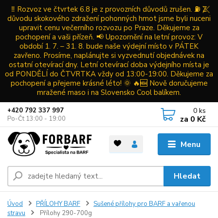
‼️ Rozvoz ve čtvrtek 6.8 je z provozních důvodů zrušen. ⛽ Z
důvodu skokového zdražení pohonných hmot jsme byli nuceni
upravit cenu večerního rozvozu po Praze. Děkujeme za
pochopení a vaši přízeň. 📢 Upozornění na letní provoz: V
období 1. 7. – 31. 8. bude naše výdejní místo v PÁTEK
zavřeno. Prosíme, naplánujte si vyzvednutí objednávek na
ostatní otevírací dny. Letní otevírací doba výdejního místa je
od PONDĚLÍ do ČTVRTKA vždy od 13:00-19:00. Děkujeme za
pochopení a přejeme krásné léto! 🌞 🔥🆕 Nově doručujeme
mražené maso i na Slovensko Cool balíkem.
0
ks
+420 792 337 997
za
0 Kč
Po-Čt 13:00 - 19:00
Menu
Hledat
Úvod
PŘÍLOHY BARF
Sušené přílohy pro BARF a vařenou
stravu
Přílohy 290-700g