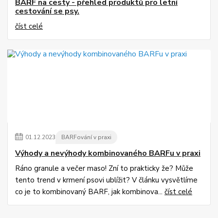
BARF na cesty - přehled produktů pro letní
cestování se psy.
číst celé
01
.
12
.
2023
BARFování v praxi
Výhody a nevýhody kombinovaného BARFu v praxi
Ráno granule a večer maso! Zní to prakticky že? Může
tento trend v krmení psovi ublížit? V článku vysvětlíme
co je to kombinovaný BARF, jak kombinova...
číst celé