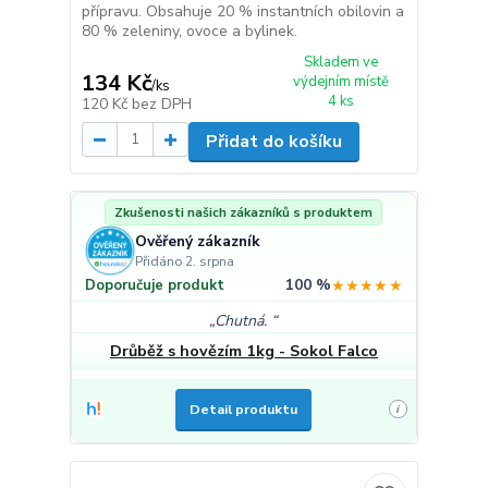
přípravu. Obsahuje 20 % instantních obilovin a
80 % zeleniny, ovoce a bylinek.
Skladem ve
134 Kč
výdejním místě
/
ks
4 ks
120 Kč
bez DPH
Přidat do košíku
Zkušenosti našich zákazníků s produktem
Ověřený zákazník
Přidáno 2. srpna
100 %
★★★★★
Doporučuje produkt
Chutná.
Drůběž s hovězím 1kg - Sokol Falco
Detail produktu
i