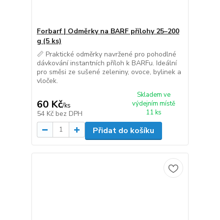
Forbarf | Odměrky na BARF přílohy 25–200
g (5 ks)
📏 Praktické odměrky navržené pro pohodlné
dávkování instantních příloh k BARFu. Ideální
pro směsi ze sušené zeleniny, ovoce, bylinek a
vloček.
Skladem ve
60 Kč
výdejním místě
/
ks
11 ks
54 Kč
bez DPH
Přidat do košíku