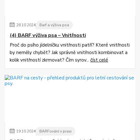
28
.
10
.
2024
Barf a výživa psa
(4) BARF výživa psa – Vnitřnosti
Proč do psího jídelníčku vnitřnosti patří? Které vnitřnosti
by neměly chybět? Jak správně vnitřnosti kombinovat a
kolik vnitřností zkrmovat? Čím syrov...
číst celé
19
.
10
.
2024
BARFování v praxi