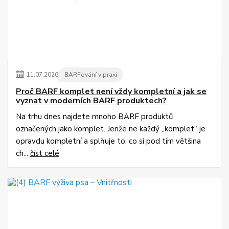
11
.
07
.
2026
BARFování v praxi
Proč BARF komplet není vždy kompletní a jak se
vyznat v moderních BARF produktech?
Na trhu dnes najdete mnoho BARF produktů
označených jako komplet. Jenže ne každý „komplet“ je
opravdu kompletní a splňuje to, co si pod tím většina
ch...
číst celé