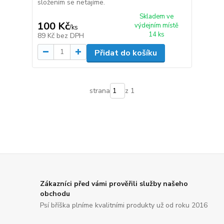
složením se netajíme.
Skladem ve
100 Kč
výdejním místě
/
ks
14 ks
89 Kč
bez DPH
Přidat do košíku
strana
z 1
Zákazníci před vámi prověřili služby našeho
obchodu
Psí bříška plníme kvalitními produkty už od roku 2016