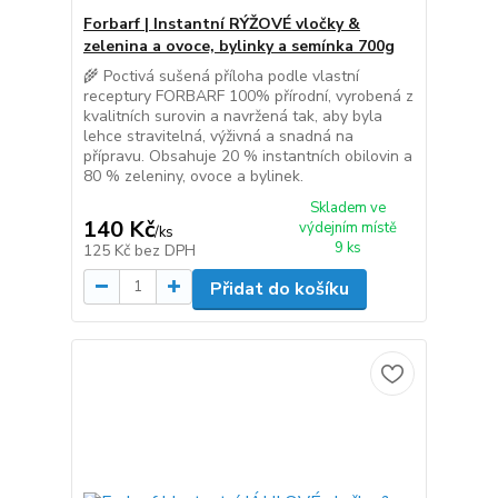
Forbarf | Instantní RÝŽOVÉ vločky &
zelenina a ovoce, bylinky a semínka 700g
🌾 Poctivá sušená příloha podle vlastní
receptury FORBARF 100% přírodní, vyrobená z
kvalitních surovin a navržená tak, aby byla
lehce stravitelná, výživná a snadná na
přípravu. Obsahuje 20 % instantních obilovin a
80 % zeleniny, ovoce a bylinek.
Skladem ve
140 Kč
výdejním místě
/
ks
9 ks
125 Kč
bez DPH
Přidat do košíku