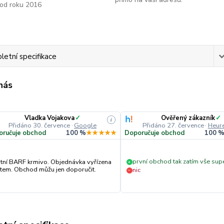
od roku 2016
etní specifikace
 nás
Vladka Vojakova
✓
Ověřený zákazník
✓
i
Přidáno 30. července
·
Google
Přidáno 27. července
·
Heure
oručuje obchod
100 %
★★★★★
Doporučuje obchod
100 
první obchod tak zatím vše sup
itní BARF krmivo. Objednávka vyřízena
+
tem. Obchod můžu jen doporučit.
nic
−