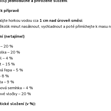
adují
jednoduché a přirozené složení
.
k přípravě
alijte horkou vodou cca
1 cm nad úroveň směsi
.
kolik minut nasáknout, vychladnout a poté přimíchejte k masu neb
ní (netajíme!)
 – 20 %
ablka – 20 %
el – 4 %
t – 15 %
ná řepa – 5 %
– 8 %
ta – 9 %
ová semínka – 4 %
ové vločky – 20 %
ické složení (v %):