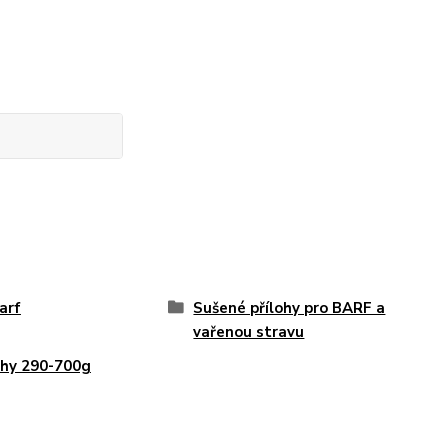
arf
Sušené přílohy pro BARF a
vařenou stravu
ohy 290-700g