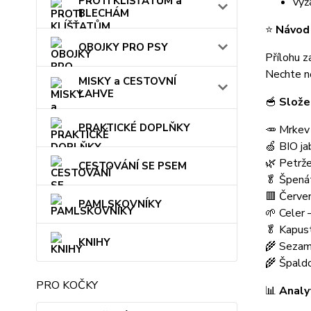
PROTI KLÍŠŤATŮM a
vyž
BLECHÁM
⭐
Návod 
OBOJKY PRO PSY
Přílohu z
Nechte ně
MISKY a CESTOVNÍ
LAHVE
🥣
Slože
PRAKTICKÉ DOPLŇKY
🥕 Mrkev
🍏 BIO j
🌿 Petrž
CESTOVÁNÍ SE PSEM
🥬 Špená
🟥 Červe
PAMLSKOVNÍKY
🌱 Celer 
🥬 Kapus
KNIHY
🌾 Sezam
🌾 Špald
PRO KOČKY
📊
Analyt