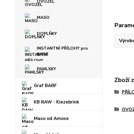
OVOZEL
MASO
Param
DOPLŇKY
Výrob
INSTANTNÍ PŘÍLOHY pro
BARF
PAMLSKY
Zboží 
Graf BARF
PŘÍL
KB RAW - Kiezebrink
OVO
Maso od Amose