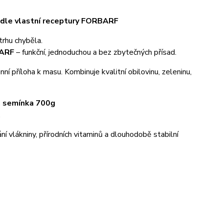
podle vlastní receptury FORBARF
trhu chyběla.
BARF
– funkční, jednoduchou a bez zbytečných přísad.
ní příloha k masu. Kombinuje kvalitní obilovinu, zeleninu,
 a semínka 700g
.
ání vlákniny, přírodních vitaminů a dlouhodobě stabilní