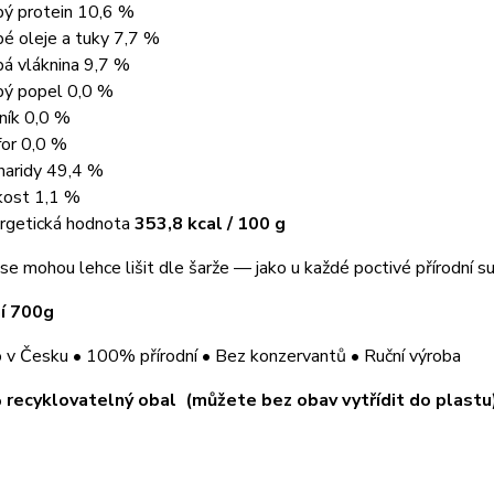
bý protein 10,6 %
bé oleje a tuky 7,7 %
bá vláknina 9,7 %
bý popel 0,0 %
ník 0,0 %
for 0,0 %
haridy 49,4 %
kost 1,1 %
rgetická hodnota
353,8 kcal / 100 g
e mohou lehce lišit dle šarže — jako u každé poctivé přírodní su
í 700g
 v Česku • 100% přírodní • Bez konzervantů • Ruční výroba
recyklovatelný obal (m
ůžete bez obav vytřídit do plastu