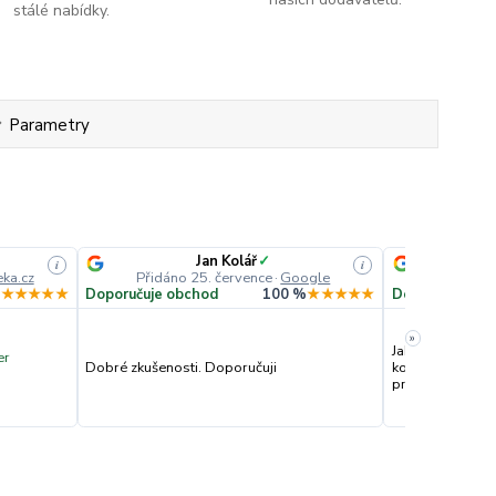
stálé nabídky.
Parametry
Jan Kolář
✓
Lil
i
i
ka.cz
Přidáno 25. července
·
Google
Přidáno
%
★★★★★
Doporučuje obchod
100 %
★★★★★
Doporučuje ob
»
Jako už několik l
er
Dobré zkušenosti. Doporučuji
komunikaci, doru
pro alergiky👍