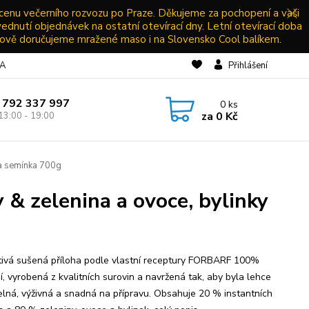
 cenu večerního rozvozu po Praze. Děkujeme za pochopení a vaši
vednutí objednávek na ostatní otevírací dny. Letní otevírací doba
ově doručujeme mražené maso i na Slovensko Cool balíkem.
NA
Přihlášení
 792 337 997
0
ks
za
0 Kč
13:00 - 19:00
 a semínka 700g
 & zelenina a ovoce, bylinky
tivá sušená příloha podle vlastní receptury FORBARF 100%
í, vyrobená z kvalitních surovin a navržená tak, aby byla lehce
telná, výživná a snadná na přípravu. Obsahuje 20 % instantních