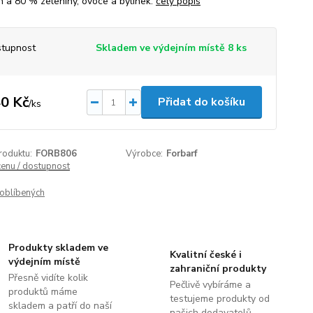
in a 80 % zeleniny, ovoce a bylinek.
celý popis
tupnost
Skladem ve výdejním místě 8 ks
0 Kč
Přidat do košíku
/
ks
roduktu:
FORB806
Výrobce:
Forbarf
cenu / dostupnost
oblíbených
Produkty skladem ve
Kvalitní české i
výdejním místě
zahraniční produkty
Přesně vidíte kolik
Pečlivě vybíráme a
produktů máme
testujeme produkty od
skladem a patří do naší
našich dodavatelů.