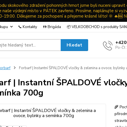
ůvodu skokového zdražení pohonných hmot jsme byli nuceni upravit
ude naše výdejní místo v PÁTEK zavřeno. Prosíme, naplánujte si vyz
19:00. Děkujeme za pochopení a přejeme krásné léto! 🌞 🔥🆕 N
ákupu
📞 Kontakty
👫 Brigáda
📦 VELKOOBCHOD s produkty SA
+420
Hledat
Po-Čt 
orbarf
Forbarf | Instantní ŠPALDOVÉ vločky & zelenina a ovoce, bylinky
arf | Instantní ŠPALDOVÉ vločky
mínka 700g
🌾 Poc
přírodn
stravi