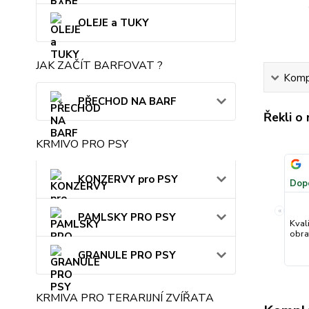
OLEJE a TUKY
JAK ZAČÍT BARFOVAT ?
Kompl
PŘECHOD NA BARF
Řekli o
KRMIVO PRO PSY
KONZERVY pro PSY
Dop
«
PAMLSKY PRO PSY
Kval
obra
GRANULE PRO PSY
KRMIVA PRO TERARIJNÍ ZVÍŘATA