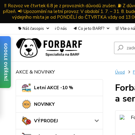
‼️ Rozvoz ve čtvrtek 6.8 je z provozních důvodů zrušen. ⛽ Z d
přízeň. 📢 Upozornění na letní provoz: V období 1. 7. – 31. 8. b
výdejního místa je od PONDĚLÍ do ČTVRTKA vždy od 13:00-
🐕 Náš časopis
ℹ️ O nás
🥩 Co je to BARF?
🛒 Vše o n
GOOGLE OVĚŘENÍ
AKCE & NOVINKY
Úvod
F
Forb
Letní AKCE -10 %
a se
NOVINKY
VÝPRODEJ