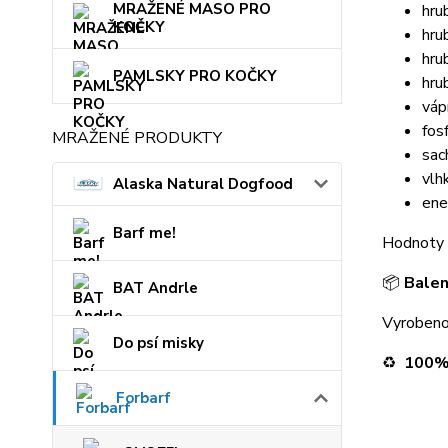
MRAŽENÉ MASO PRO
hru
KOČKY
hru
hru
PAMLSKY PRO KOČKY
hru
váp
fos
MRAŽENÉ PRODUKTY
sac
vlh
Alaska Natural Dogfood
ene
Barf me!
Hodnoty s
📦
Balen
BAT Andrle
Vyrobeno
Do psí misky
♻️
100% 
Forbarf