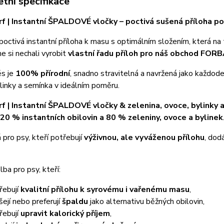
tní specifikace
rf | Instantní ŠPALDOVÉ vločky – poctivá sušená příloha 
octivá instantní příloha k masu s optimálním složením, která na 
e si nechali vyrobit
vlastní řadu příloh pro náš obchod FOR
s je
100% přírodní
, snadno stravitelná a navržená jako každoden
linky a semínka v ideálním poměru.
rf | Instantní ŠPALDOVÉ vločky & zelenina, ovoce, bylinky
20 % instantních obilovin a 80 % zeleniny, ovoce a bylinek
 pro psy, kteří potřebují
výživnou, ale vyváženou přílohu
, dod
lba pro psy, kteří:
řebují
kvalitní přílohu k syrovému i vařenému masu
,
šejí nebo preferují
špaldu
jako alternativu běžných obilovin,
řebují
upravit kalorický příjem
,