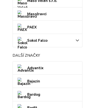
Maso Veleň s.r.o.
Masožravci
PAEX
Sokol Falco
DALŠÍ ZNAČKY
Advantix
Bajazin
Bardog
Barfit