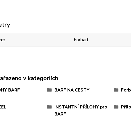
etry
ce
Forbarf
zařazeno v kategoriích
OHY BARF
BARF NA CESTY
Forb
ZEL
INSTANTNÍ PŘÍLOHY pro
Příl
BARF