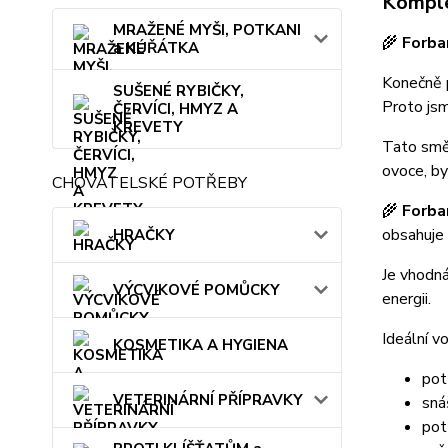
Komple
MRAŽENÉ MYŠI, POTKANI
🌾
Forba
a KUŘÁTKA
Konečně p
SUŠENÉ RYBIČKY,
Proto jsm
ČERVÍCI, HMYZ A
KREVETY
Tato smě
ovoce, by
CHOVATELSKÉ POTŘEBY
🌾
Forba
obsahuje
HRAČKY
Je vhodná
VÝCVIKOVÉ POMŮCKY
energii.
Ideální vo
KOSMETIKA A HYGIENA
pot
VETERINÁRNÍ PŘÍPRAVKY
sná
pot