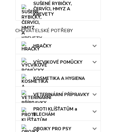
SUŠENÉ RYBIČKY,
ČERVÍCI, HMYZ A
KREVETY
CHOVATELSKÉ POTŘEBY
HRAČKY
VÝCVIKOVÉ POMŮCKY
KOSMETIKA A HYGIENA
VETERINÁRNÍ PŘÍPRAVKY
PROTI KLÍŠŤATŮM a
BLECHÁM
OBOJKY PRO PSY