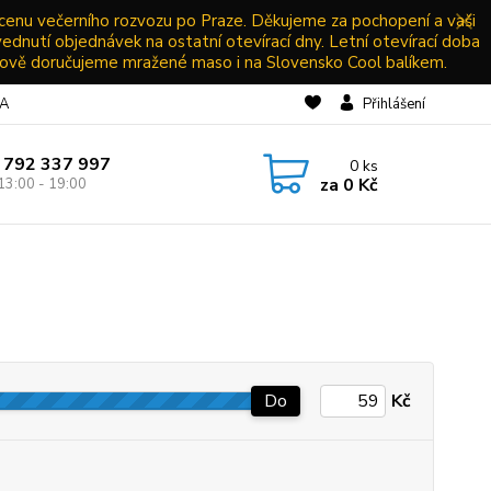
 cenu večerního rozvozu po Praze. Děkujeme za pochopení a vaši
vednutí objednávek na ostatní otevírací dny. Letní otevírací doba
ově doručujeme mražené maso i na Slovensko Cool balíkem.
NA
Přihlášení
 792 337 997
0
ks
za
0 Kč
13:00 - 19:00
Do
Kč