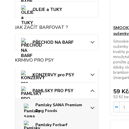
OLEJE a TUKY
JAK ZAČÍT BARFOVAT ?
SMOOKIE
sušenky
Smookie
PŘECHOD NA BARF
sušenky 
kvality 
množstv
KRMIVO PRO PSY
ponižte 
dávky sl
bramboro
KONZERVY pro PSY
(margarí
59 Kč
PAMLSKY PRO PSY
53 Kč
be
Pamlsky SANA Premium
Dog Foods
Pamlsky Forbarf