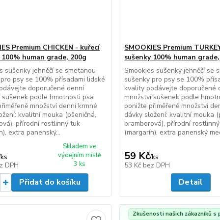
S Premium CHICKEN - kuřecí
SMOOKIES Premium TURKEY 
 100% human grade, 200g
sušenky 100% human grade,
s sušenky jehněčí se smetanou
Smookies sušenky jehněčí se
pro psy se 100% přísadami lidské
sušenky pro psy se 100% přís
podávejte doporučené denní
kvality podávejte doporučené 
í sušenek podle hmotnosti psa
množství sušenek podle hmotn
přiměřeně množství denní krmné
ponižte přiměřeně množství de
ožení: kvalitní mouka (pšeničná,
dávky složení: kvalitní mouka (
vá), přírodní rostlinný tuk
bramborová), přírodní rostlinný
n), extra panenský...
(margarín), extra panenský med
Skladem ve
59 Kč
výdejním místě
/
ks
/
ks
3 ks
z DPH
53 Kč
bez DPH
Přidat do košíku
Detail
Zkušenosti našich zákazníků s