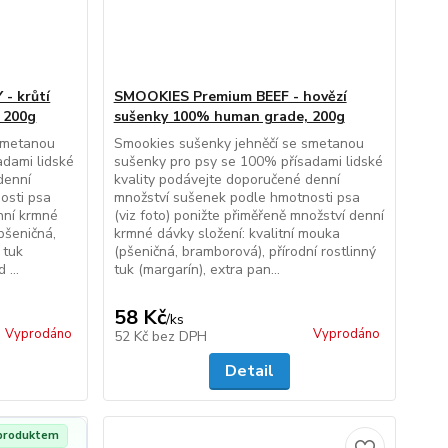
- krůtí
SMOOKIES Premium BEEF - hovězí
 200g
sušenky 100% human grade, 200g
 smetanou
Smookies sušenky jehněčí se smetanou
adami lidské
sušenky pro psy se 100% přísadami lidské
denní
kvality podávejte doporučené denní
osti psa
množství sušenek podle hmotnosti psa
nní krmné
(viz foto) ponižte přiměřeně množství denní
pšeničná,
krmné dávky složení: kvalitní mouka
 tuk
(pšeničná, bramborová), přírodní rostlinný
 ...
tuk (margarín), extra pan...
58 Kč
/
ks
Vyprodáno
Vyprodáno
52 Kč
bez DPH
Detail
 produktem