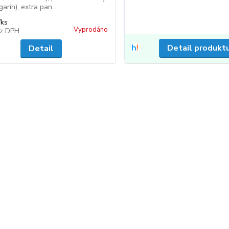
arín), extra pan...
/
ks
Vyprodáno
z DPH
Detail produkt
Detail