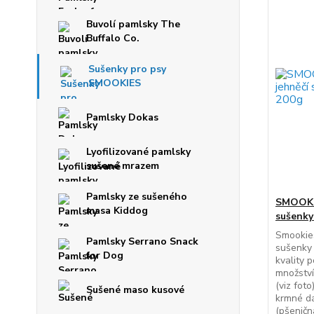
Buvolí pamlsky The
Buffalo Co.
Sušenky pro psy
SMOOKIES
Pamlsky Dokas
Lyofilizované pamlsky
sušené mrazem
Pamlsky ze sušeného
SMOOKI
masa Kiddog
sušenky
Smookie
Pamlsky Serrano Snack
sušenky 
for Dog
kvality 
množství
(viz fot
Sušené maso kusové
krmné dá
(pšeničn