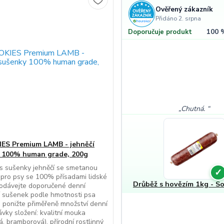
Ověřený zákazník
Přidáno 2. srpna
100 
Doporučuje produkt
Chutná.
ES Premium LAMB - jehněčí
 100% human grade, 200g
s sušenky jehněčí se smetanou
✓
pro psy se 100% přísadami lidské
Drůběž s hovězím 1kg - So
podávejte doporučené denní
 sušenek podle hmotnosti psa
o) ponižte přiměřeně množství denní
vky složení: kvalitní mouka
á, bramborová), přírodní rostlinný