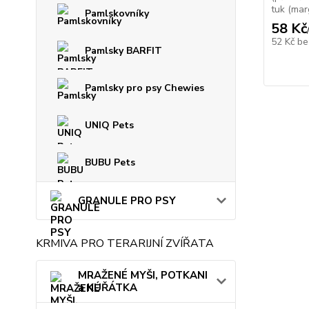
tuk (marg
Pamlskovníky
58 Kč
52 Kč
be
Pamlsky BARFIT
Pamlsky pro psy Chewies
UNIQ Pets
BUBU Pets
GRANULE PRO PSY
KRMIVA PRO TERARIJNÍ ZVÍŘATA
MRAŽENÉ MYŠI, POTKANI
a KUŘÁTKA