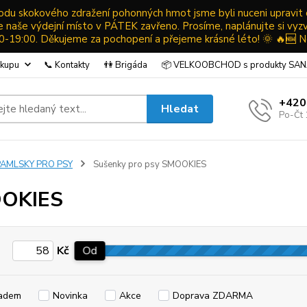
ůvodu skokového zdražení pohonných hmot jsme byli nuceni upravit
ude naše výdejní místo v PÁTEK zavřeno. Prosíme, naplánujte si vyz
19:00. Děkujeme za pochopení a přejeme krásné léto! 🌞 🔥🆕 N
ákupu
📞 Kontakty
👫 Brigáda
📦 VELKOOBCHOD s produkty SA
+420
Hledat
Po-Čt 
PAMLSKY PRO PSY
Sušenky pro psy SMOOKIES
OKIES
Kč
Od
adem
Novinka
Akce
Doprava ZDARMA