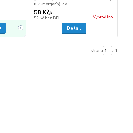
tuk (margarín), ex...
58 Kč
/
ks
Vyprodáno
52 Kč
bez DPH
u
Detail
i
strana
z 1