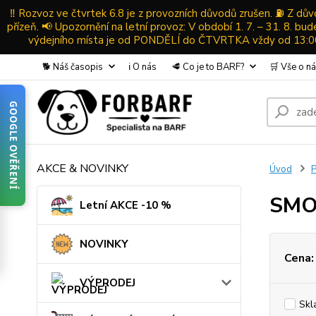
‼️ Rozvoz ve čtvrtek 6.8 je z provozních důvodů zrušen. ⛽ Z d
přízeň. 📢 Upozornění na letní provoz: V období 1. 7. – 31. 8. b
výdejního místa je od PONDĚLÍ do ČTVRTKA vždy od 13:00-
🐕 Náš časopis
ℹ️ O nás
🥩 Co je to BARF?
🛒 Vše o n
GOOGLE OVĚŘENÍ
AKCE & NOVINKY
Úvod
SMO
Letní AKCE -10 %
NOVINKY
Cena:
VÝPRODEJ
Skl