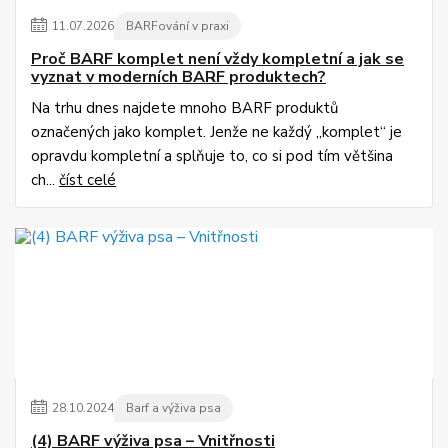
11
.
07
.
2026
BARFování v praxi
Proč BARF komplet není vždy kompletní a jak se
vyznat v moderních BARF produktech?
Na trhu dnes najdete mnoho BARF produktů
označených jako komplet. Jenže ne každý „komplet“ je
opravdu kompletní a splňuje to, co si pod tím většina
ch...
číst celé
28
.
10
.
2024
Barf a výživa psa
(4) BARF výživa psa – Vnitřnosti