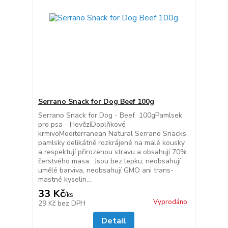
Serrano Snack for Dog Beef 100g
Serrano Snack for Dog - Beef 100gPamlsek
pro psa - HovězíDoplňkové
krmivoMediterranean Natural Serrano Snacks,
pamlsky delikátně rozkrájené na malé kousky
a respektují přirozenou stravu a obsahují 70%
čerstvého masa. Jsou bez lepku, neobsahují
umělé barviva, neobsahují GMO ani trans-
mastné kyselin...
33 Kč
/
ks
Vyprodáno
29 Kč
bez DPH
Detail