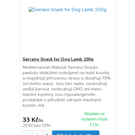
Serrano Snack for Dog Lamb 100g
Mediterranean Natural Serrano Snacks,
pamlsky delikátně rozkrájené na malé kousky
a respektují přirozenou stravu a obsahují 70%
čerstvého masa. Jsou bez lepku, neobsahují
umělá barviva, neobsahují GMO ani trans-
mastné kyseliny. Jsou hypoalergenním
produktem s přírodním zdrojem mastných
kyselin. Jed...
Skladem ve
33 Kč
výdejním místě
/
ks
11 ks
29 Kč
bez DPH