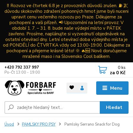
‼️ Rozvoz ve čtvrtek 6.8 je z provozních důvodů zrušen. ⛽ Z
důvodu skokového zdražení pohonných hmot jsme byli nuceni
upravit cenu večerního rozvozu po Praze. Děkujeme za
pochopení a vaši přízeň. 📢 Upozornění na letní provoz: V
období 1. 7. – 31. 8. bude naše výdejní místo v PÁTEK
zavřeno. Prosíme, naplánujte si vyzvednutí objednávek na
ostatní otevírací dny. Letní otevírací doba výdejního místa je
od PONDĚLÍ do ČTVRTKA vždy od 13:00-19:00. Děkujeme za
pochopení a přejeme krásné léto! 🌞 🔥🆕 Nově doručujeme
mražené maso i na Slovensko Cool balíkem.
0
ks
+420 792 337 997
za
0 Kč
Po-Čt 13:00 - 19:00
Menu
Hledat
Úvod
PAMLSKY PRO PSY
Pamlsky Serrano Snack for Dog