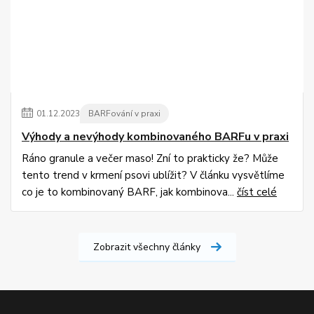
01
.
12
.
2023
BARFování v praxi
Výhody a nevýhody kombinovaného BARFu v praxi
Ráno granule a večer maso! Zní to prakticky že? Může
tento trend v krmení psovi ublížit? V článku vysvětlíme
co je to kombinovaný BARF, jak kombinova...
číst celé
Zobrazit všechny články