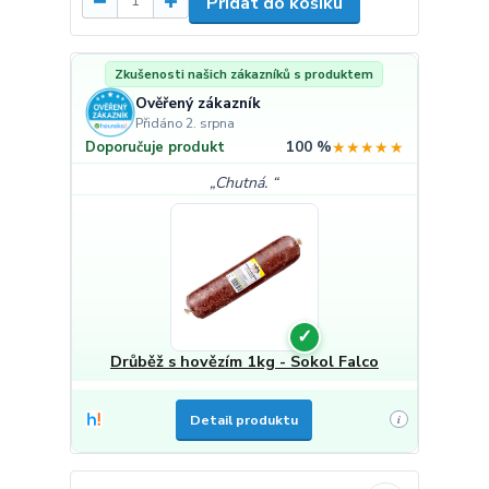
Přidat do košíku
Zkušenosti našich zákazníků s produktem
Ověřený zákazník
Přidáno 2. srpna
100 %
★★★★★
Doporučuje produkt
Chutná.
✓
Drůběž s hovězím 1kg - Sokol Falco
Detail produktu
i