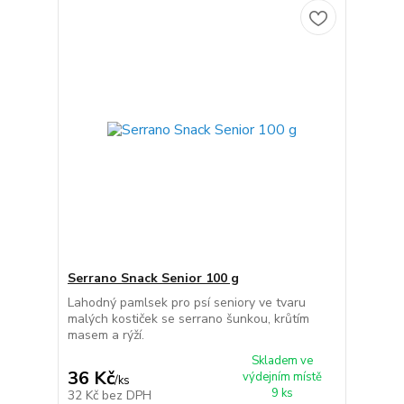
Serrano Snack Senior 100 g
Lahodný pamlsek pro psí seniory ve tvaru
malých kostiček se serrano šunkou, krůtím
masem a rýží.
Skladem ve
36 Kč
výdejním místě
/
ks
9 ks
32 Kč
bez DPH