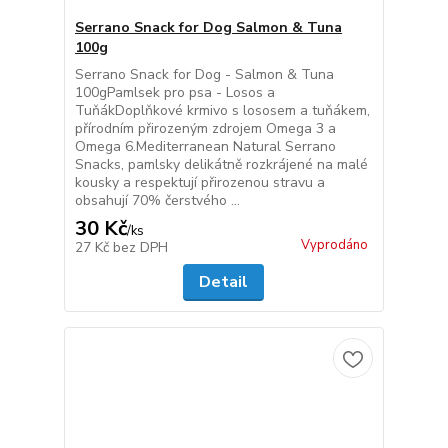
Serrano Snack for Dog Salmon & Tuna
100g
Serrano Snack for Dog - Salmon & Tuna
100gPamlsek pro psa - Losos a
TuňákDoplňkové krmivo s lososem a tuňákem,
přírodním přirozeným zdrojem Omega 3 a
Omega 6.Mediterranean Natural Serrano
Snacks, pamlsky delikátně rozkrájené na malé
kousky a respektují přirozenou stravu a
obsahují 70% čerstvého ...
30 Kč
/
ks
Vyprodáno
27 Kč
bez DPH
Detail