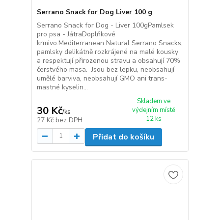
Serrano Snack for Dog Liver 100 g
Serrano Snack for Dog - Liver 100gPamlsek
pro psa - JátraDoplňkové
krmivo.Mediterranean Natural Serrano Snacks,
pamlsky delikátně rozkrájené na malé kousky
a respektují přirozenou stravu a obsahují 70%
čerstvého masa. Jsou bez lepku, neobsahují
umělé barviva, neobsahují GMO ani trans-
mastné kyselin...
Skladem ve
30 Kč
výdejním místě
/
ks
12 ks
27 Kč
bez DPH
Přidat do košíku