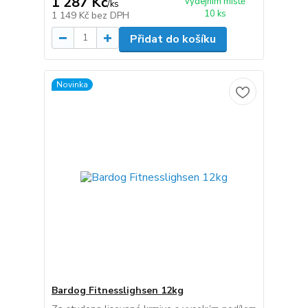
1 287 Kč
výdejním místě
/
ks
10 ks
1 149 Kč
bez DPH
Přidat do košíku
Novinka
Bardog Fitnesslighsen 12kg