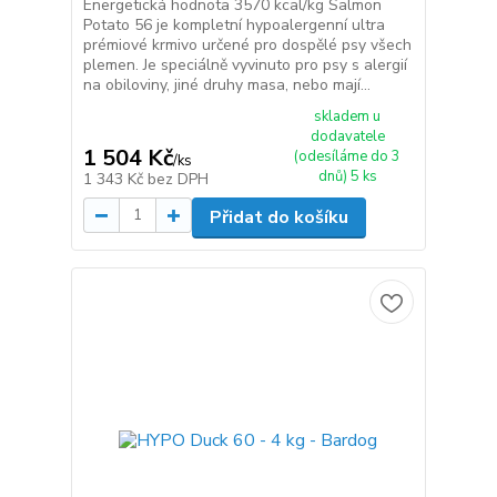
Energetická hodnota 3570 kcal/kg Salmon
Potato 56 je kompletní hypoalergenní ultra
prémiové krmivo určené pro dospělé psy všech
plemen. Je speciálně vyvinuto pro psy s alergií
na obiloviny, jiné druhy masa, nebo mají...
skladem u
dodavatele
1 504 Kč
(odesíláme do 3
/
ks
dnů) 5 ks
1 343 Kč
bez DPH
Přidat do košíku