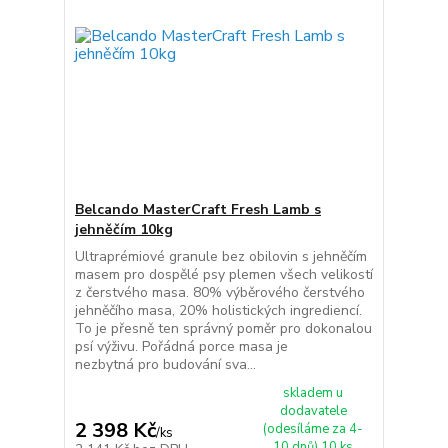
Belcando MasterCraft Fresh Lamb s
jehněčím 10kg
Ultraprémiové granule bez obilovin s jehněčím
masem pro dospělé psy plemen všech velikostí
z čerstvého masa. 80% výběrového čerstvého
jehněčího masa, 20% holistických ingrediencí.
To je přesně ten správný poměr pro dokonalou
psí výživu. Pořádná porce masa je
nezbytná pro budování sva...
skladem u
dodavatele
2 398 Kč
(odesíláme za 4-
/
ks
10 dnů) 10 ks