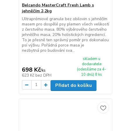
Belcando MasterCraft Fresh Lamb s
jehněčím 2,2kg
Ultraprémiové granule bez obilovin s jehněčím
masem pro dospělé psy plemen všech velikostí
z čerstvého masa. 80% výběrového čerstvého
jehněčího masa, 20% holistických ingrediencí.
To je přesně ten správný poměr pro dokonalou
psí výživu. Pořádná porce masa je
nezbytná pro budování sva...
skladem u
dodavatele
698 Kč
(odesíláme za 4-
/
ks
10 dnů) 8 ks
623 Kč
bez DPH
Přidat do košíku