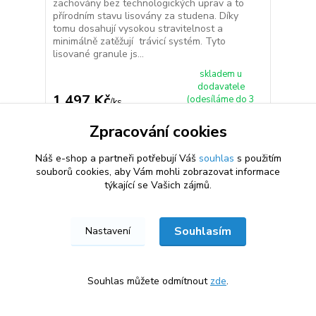
zachovány bez technologických uprav a to
přírodním stavu lisovány za studena. Díky
tomu dosahují vysokou stravitelnost a
minimálně zatěžují trávicí systém. Tyto
lisované granule js...
skladem u
dodavatele
1 497 Kč
(odesíláme do 3
/
ks
dnů) 2 ks
1 337 Kč
bez DPH
Zpracování cookies
Přidat do košíku
Náš e-shop a partneři potřebují Váš
souhlas
s použitím
souborů cookies, aby Vám mohli zobrazovat informace
týkající se Vašich zájmů.
Souhlasím
Nastavení
Souhlas můžete odmítnout
zde
.
★★★★★
★★★★★
100 %
6. srpna
100 %
×
Skvělé ceny, rychlé dodání. Obchod doporučuji.
Kvalitní BARF krmivo. Objednávka v
obratem. Obchod můžu jen doporučit