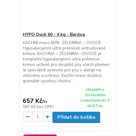
HYPO Duck 60 - 4 kg - Bardog
KACHNÍ maso 60% ZELENINA – OVOCE
Hypoalergenní ultra prémiové extrudované
krmivo. KACHNA – ZELENINA -OVOCE je
kompletní hypoalergenní ultra prémiové
krmivo určené pro dospělé psy všech plemen.
Je speciálně vyvinuto pro psy s alergií na
obiloviny a potravu. Kachní maso dodává
granulím vysokou chutno...
skladem u
dodavatele
657 Kč
(odesíláme do 3
/
ks
dnů) 5 ks
587 Kč
bez DPH
Přidat do košíku