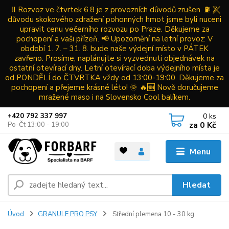
‼️ Rozvoz ve čtvrtek 6.8 je z provozních důvodů zrušen. ⛽ Z
důvodu skokového zdražení pohonných hmot jsme byli nuceni
upravit cenu večerního rozvozu po Praze. Děkujeme za
pochopení a vaši přízeň. 📢 Upozornění na letní provoz: V
období 1. 7. – 31. 8. bude naše výdejní místo v PÁTEK
zavřeno. Prosíme, naplánujte si vyzvednutí objednávek na
ostatní otevírací dny. Letní otevírací doba výdejního místa je
od PONDĚLÍ do ČTVRTKA vždy od 13:00-19:00. Děkujeme za
pochopení a přejeme krásné léto! 🌞 🔥🆕 Nově doručujeme
mražené maso i na Slovensko Cool balíkem.
0
ks
+420 792 337 997
za
0 Kč
Po-Čt 13:00 - 19:00
Menu
Hledat
Úvod
GRANULE PRO PSY
Střední plemena 10 - 30 kg