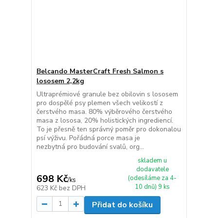
Belcando MasterCraft Fresh Salmon s
lososem 2,2kg
Ultraprémiové granule bez obilovin s lososem
pro dospělé psy plemen všech velikostí z
čerstvého masa. 80% výběrového čerstvého
masa z lososa, 20% holistických ingrediencí.
To je přesně ten správný poměr pro dokonalou
psí výživu. Pořádná porce masa je
nezbytná pro budování svalů, org...
skladem u
dodavatele
698 Kč
(odesíláme za 4-
/
ks
10 dnů) 9 ks
623 Kč
bez DPH
Přidat do košíku