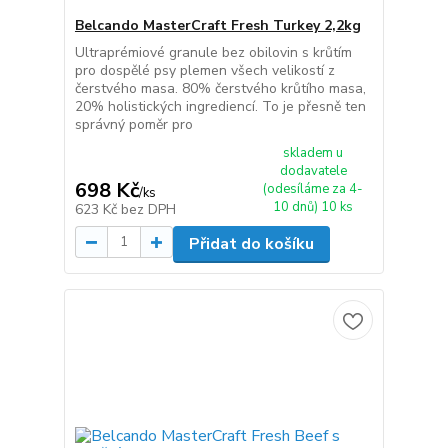
Belcando MasterCraft Fresh Turkey 2,2kg
Ultraprémiové granule bez obilovin s krůtím
pro dospělé psy plemen všech velikostí z
čerstvého masa. 80% čerstvého krůtího masa,
20% holistických ingrediencí. To je přesně ten
správný poměr pro
skladem u
dodavatele
698 Kč
(odesíláme za 4-
/
ks
10 dnů) 10 ks
623 Kč
bez DPH
Přidat do košíku