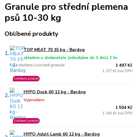
Granule pro střední plemena
psů 10-30 kg
Oblíbené produkty
TOP MEAT 70 15 kg - Bardog
1.
skladem u dodavatele (odesíláme do 3 dnů) 2 ks
Za studena Lisované granule
1 497 Kč
1 337 Kč bez DPH
Oblíbený produkt
HYPO Duck 60 12 kg - Bardog
2.
Vyprodáno
1 504 Kč
1 343 Kč bez DPH
Oblíbený produkt
HYPO Adult Lamb 60 12 kg - Bardog