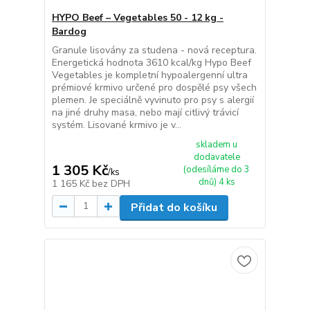
HYPO Beef – Vegetables 50 - 12 kg -
Bardog
Granule lisovány za studena - nová receptura.
Energetická hodnota 3610 kcal/kg Hypo Beef
Vegetables je kompletní hypoalergenní ultra
prémiové krmivo určené pro dospělé psy všech
plemen. Je speciálně vyvinuto pro psy s alergií
na jiné druhy masa, nebo mají citlivý trávicí
systém. Lisované krmivo je v...
skladem u
dodavatele
1 305 Kč
(odesíláme do 3
/
ks
dnů) 4 ks
1 165 Kč
bez DPH
Přidat do košíku