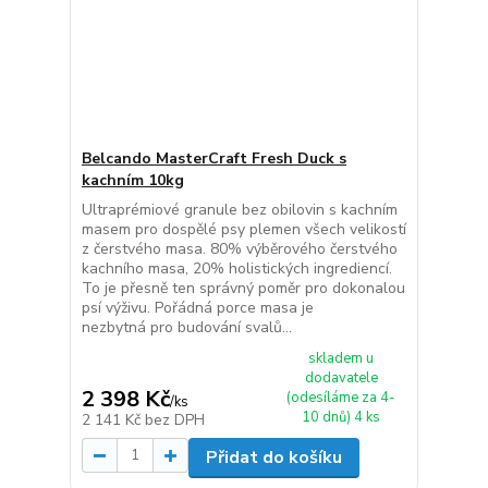
Belcando MasterCraft Fresh Duck s
kachním 10kg
Ultraprémiové granule bez obilovin s kachním
masem pro dospělé psy plemen všech velikostí
z čerstvého masa. 80% výběrového čerstvého
kachního masa, 20% holistických ingrediencí.
To je přesně ten správný poměr pro dokonalou
psí výživu. Pořádná porce masa je
nezbytná pro budování svalů...
skladem u
dodavatele
2 398 Kč
(odesíláme za 4-
/
ks
10 dnů) 4 ks
2 141 Kč
bez DPH
Přidat do košíku