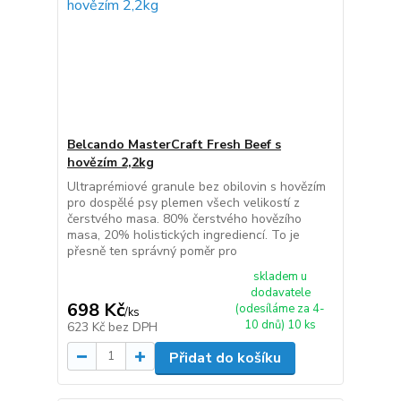
Belcando MasterCraft Fresh Beef s
hovězím 2,2kg
Ultraprémiové granule bez obilovin s hovězím
pro dospělé psy plemen všech velikostí z
čerstvého masa. 80% čerstvého hovězího
masa, 20% holistických ingrediencí. To je
přesně ten správný poměr pro
skladem u
dodavatele
698 Kč
(odesíláme za 4-
/
ks
10 dnů) 10 ks
623 Kč
bez DPH
Přidat do košíku