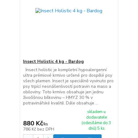
Insect Holistic 4 kg - Bardog
Insect holistic je kompletní hypoalergenní
ultra prémiové krmivo určené pro dospělé psy
všech plemen. Insect je speciálně vyvinuto pro
psy trpící nesnášenlivostí potravin na maso a
obiloviny. Toto krmivo obsahuje jen jednu
živočišnou bílkovinu – HMYZ 30 % v
potravinářské kvalitě. Dále obsahuje ...
skladem u
dodavatele
880 Kč
(odesíláme do 3
/
ks
dnů) 5 ks
786 Kč
bez DPH