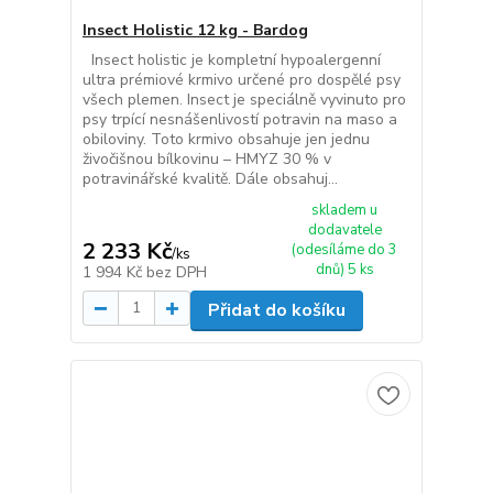
Insect Holistic 12 kg - Bardog
Insect holistic je kompletní hypoalergenní
ultra prémiové krmivo určené pro dospělé psy
všech plemen. Insect je speciálně vyvinuto pro
psy trpící nesnášenlivostí potravin na maso a
obiloviny. Toto krmivo obsahuje jen jednu
živočišnou bílkovinu – HMYZ 30 % v
potravinářské kvalitě. Dále obsahuj...
skladem u
dodavatele
2 233 Kč
(odesíláme do 3
/
ks
dnů) 5 ks
1 994 Kč
bez DPH
Přidat do košíku