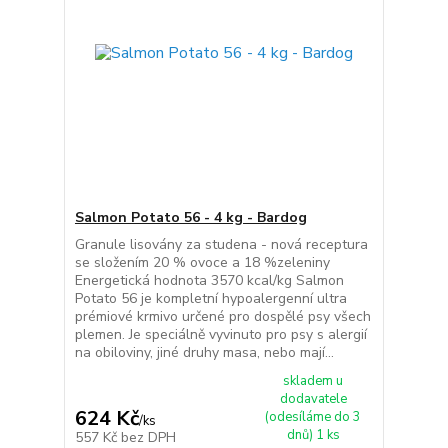
Salmon Potato 56 - 4 kg - Bardog
Granule lisovány za studena - nová receptura
se složením 20 % ovoce a 18 %zeleniny
Energetická hodnota 3570 kcal/kg Salmon
Potato 56 je kompletní hypoalergenní ultra
prémiové krmivo určené pro dospělé psy všech
plemen. Je speciálně vyvinuto pro psy s alergií
na obiloviny, jiné druhy masa, nebo mají...
skladem u
dodavatele
624 Kč
(odesíláme do 3
/
ks
dnů) 1 ks
557 Kč
bez DPH