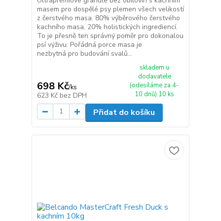
Ultraprémiové granule bez obilovin s kachním
masem pro dospělé psy plemen všech velikostí
z čerstvého masa. 80% výběrového čerstvého
kachního masa, 20% holistických ingrediencí.
To je přesně ten správný poměr pro dokonalou
psí výživu. Pořádná porce masa je
nezbytná pro budování svalů...
skladem u
dodavatele
698 Kč
(odesíláme za 4-
/
ks
10 dnů) 10 ks
623 Kč
bez DPH
Přidat do košíku