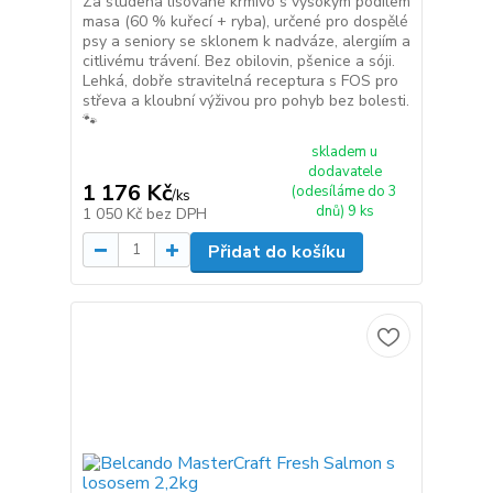
Za studena lisované krmivo s vysokým podílem
masa (60 % kuřecí + ryba), určené pro dospělé
psy a seniory se sklonem k nadváze, alergiím a
citlivému trávení. Bez obilovin, pšenice a sóji.
Lehká, dobře stravitelná receptura s FOS pro
střeva a kloubní výživou pro pohyb bez bolesti.
🐾
skladem u
dodavatele
1 176 Kč
(odesíláme do 3
/
ks
dnů) 9 ks
1 050 Kč
bez DPH
Přidat do košíku