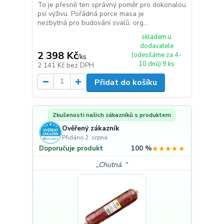
To je přesně ten správný poměr pro dokonalou
psí výživu. Pořádná porce masa je
nezbytná pro budování svalů, org...
skladem u
dodavatele
2 398 Kč
(odesíláme za 4-
/
ks
10 dnů) 9 ks
2 141 Kč
bez DPH
Přidat do košíku
Zkušenosti našich zákazníků s produktem
Ověřený zákazník
Přidáno 2. srpna
100 %
★★★★★
Doporučuje produkt
Chutná.