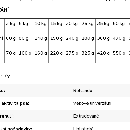
ÁNÍ
3 kg
5 kg
10 kg
15 kg
20 kg
25 kg
35 kg
50 kg
ní
60 g
80 g
140 g
190 g
240 g
280 g
360 g
470 g
70 g
100 g
160 g
220 g
275 g
325 g
420 g
550 g
etry
ce
Belcando
a aktivita psa
Věkově univerzální
ranulí
Extrudované
lní požadavky
Holistické