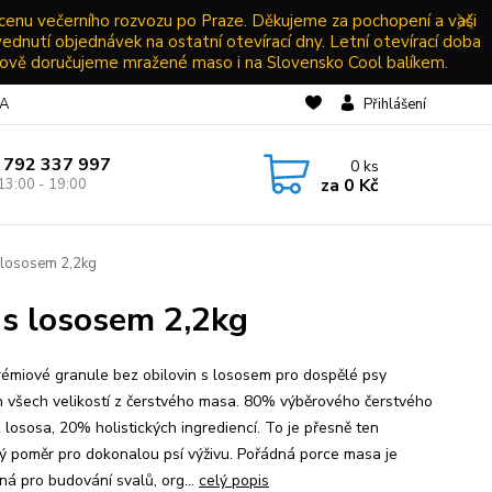
 cenu večerního rozvozu po Praze. Děkujeme za pochopení a vaši
vednutí objednávek na ostatní otevírací dny. Letní otevírací doba
ově doručujeme mražené maso i na Slovensko Cool balíkem.
NA
Přihlášení
 792 337 997
0
ks
za
0 Kč
13:00 - 19:00
 lososem 2,2kg
s lososem 2,2kg
rémiové granule bez obilovin s lososem pro dospělé psy
 všech velikostí z čerstvého masa. 80% výběrového čerstvého
 lososa, 20% holistických ingrediencí. To je přesně ten
ý poměr pro dokonalou psí výživu. Pořádná porce masa je
ná pro budování svalů, org...
celý popis