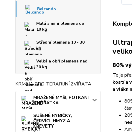
Belcando
Komple
Malá a mini plemena do
10 kg
Ultra
Střední plemena 10 - 30
kg
velik
Velká a obří plemena nad
80% výb
30 kg
To je př
kostí a 
KRMIVA PRO TERARIJNÍ ZVÍŘATA
a vlákni
MRAŽENÉ MYŠI, POTKANI
80%
a KUŘÁTKA
čás
20%
SUŠENÉ RYBIČKY,
ČERVÍCI, HMYZ A
nes
KREVETY
Ama