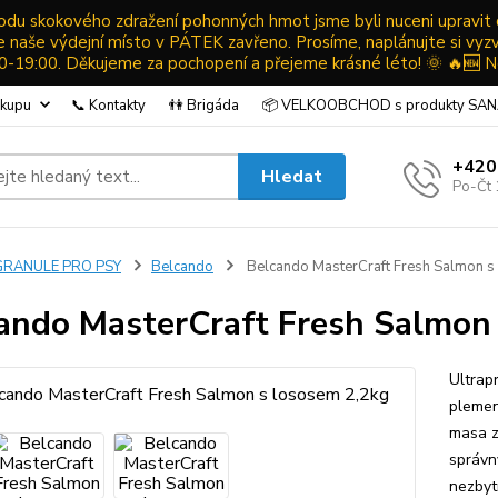
ůvodu skokového zdražení pohonných hmot jsme byli nuceni upravit
ude naše výdejní místo v PÁTEK zavřeno. Prosíme, naplánujte si vyz
19:00. Děkujeme za pochopení a přejeme krásné léto! 🌞 🔥🆕 N
ákupu
📞 Kontakty
👫 Brigáda
📦 VELKOOBCHOD s produkty SA
+420
Hledat
Po-Čt 
GRANULE PRO PSY
Belcando
Belcando MasterCraft Fresh Salmon s
ando MasterCraft Fresh Salmon 
Ultrap
plemen
masa z
správn
nezbyt