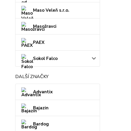
Maso Veleň s.r.o.
Masožravci
PAEX
Sokol Falco
DALŠÍ ZNAČKY
Advantix
Bajazin
Bardog