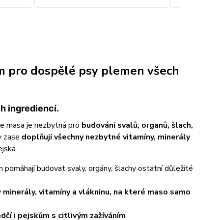
em pro dospělé psy plemen všech
h ingrediencí.
ce masa je nezbytná pro
budování svalů, organů, šlach,
ky zase
doplňují všechny nezbytné vitamíny, minerály
ejska.
m pomáhají budovat svaly, orgány, šlachy ostatní důležité
y
minerály, vitamíny a vlákninu, na které maso samo
dčí i pejskům s citlivým zažíváním