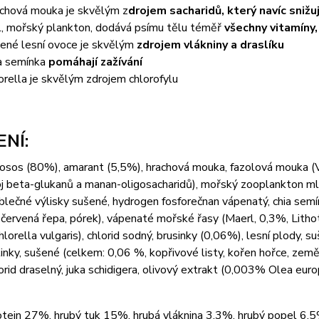
chová mouka je skvělým z
drojem sacharidů, který navíc snižu
ll, mořský plankton, dodává psímu tělu téměř
všechny vitamíny
ené lesní ovoce je skvělým
zdrojem vlákniny a draslíku
a semínka
pomáhají zažívání
orella je skvělým zdrojem chlorofylu
ENÍ:
osos (80%), amarant (5,5%), hrachová mouka, fazolová mouka (Vic
j beta-glukanů a manan-oligosacharidů), mořský zooplankton mle
ablečné výlisky sušené, hydrogen fosforečnan vápenatý, chia semí
 červená řepa, pórek), vápenaté mořské řasy (Maerl, 0,3%, Lith
hlorella vulgaris), chlorid sodný, brusinky (0,06%), lesní plody, s
ylinky, sušené (celkem: 0,06 %, kopřivové listy, kořen hořce, zeměž
hlorid draselný, juka schidigera, olivový extrakt (0,003% Olea eur
tein 27%, hrubý tuk 15%, hrubá vláknina 3,3%, hrubý popel 6,5