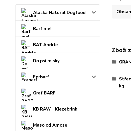
Obsah
Alaska Natural Dogfood
Barf me!
BAT Andrle
Zboží 
Do psí misky
GRAN
Forbarf
Střed
kg
Graf BARF
KB RAW - Kiezebrink
Maso od Amose