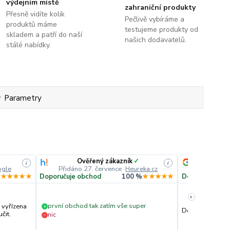
výdejním místě
zahraniční produkty
Přesně vidíte kolik
Pečlivě vybíráme a
produktů máme
testujeme produkty od
skladem a patří do naší
našich dodavatelů.
stálé nabídky.
Parametry
Ověřený zákazník
✓
i
i
gle
Přidáno 27. července
·
Heureka.cz
Přidáno
%
★★★★★
Doporučuje obchod
100 %
★★★★★
Doporučuje ob
»
první obchod tak zatím vše super
 vyřízena
+
Dobré zkušenost
čit.
nic
−