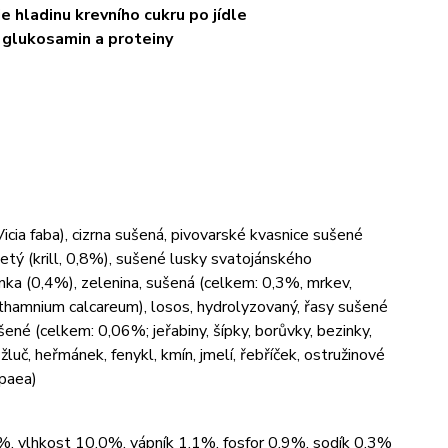
je hladinu krevního cukru po jídle
, glukosamin a proteiny
ia faba), cizrna sušená, pivovarské kvasnice sušené
tý (krill, 0,8%), sušené lusky svatojánského
nka (0,4%), zelenina, sušená (celkem: 0,3%, mrkev,
othamnium calcareum), losos, hydrolyzovaný, řasy sušené
ušené (celkem: 0,06%; jeřabiny, šípky, borůvky, bezinky,
luč, heřmánek, fenykl, kmín, jmelí, řebříček, ostružinové
opaea)
%, vlhkost 10,0%, vápník 1,1%, fosfor 0,9%, sodík 0,3%