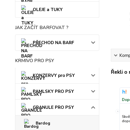
OLEJE a TUKY
JAK ZAČÍT BARFOVAT ?
PŘECHOD NA BARF
Kompl
KRMIVO PRO PSY
Řekli o
KONZERVY pro PSY
PAMLSKY PRO PSY
Dop
GRANULE PRO PSY
«
Skvě
dopo
Bardog