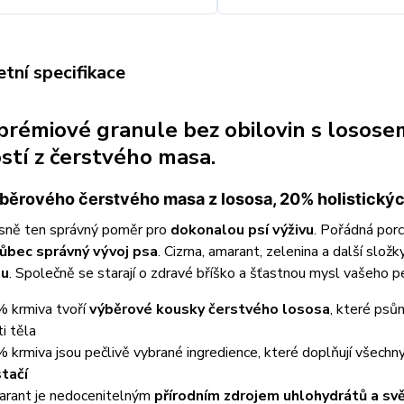
tní specifikace
prémiové granule bez obilovin s losos
ostí z čerstvého masa.
ěrového čerstvého masa z lososa, 20% holistickýc
esně ten správný poměr pro
dokonalou psí výživu
. Pořádná por
vůbec správný vývoj psa
. Cizrna, amarant, zelenina a další slož
nu
. Společně se starají o zdravé bříško a šťastnou mysl vašeho p
 krmiva tvoří
výběrové kousky čerstvého lososa
, které psů
ti těla
 krmiva jsou pečlivě vybrané ingredience, které doplňují všechn
tačí
rant je nedocenitelným
přírodním zdrojem uhlohydrátů a svě