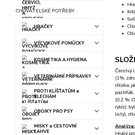
Hra
CHOVATELSKÉ POTŘEBY
Kri
Suš
Chi
HRAČKY
Chl
VÝCVIKOVÉ POMŮCKY
SLOŽ
KOSMETIKA A HYGIENA
Čerstvý l
VETERINÁRNÍ PŘÍPRAVKY
(1%, zdro
chleba, j
PROTI KLÍŠŤATŮM a
pastiňák,
BLECHÁM
(0,2 %, C
rybíz), b
OBOJKY PRO PSY
listy), c
Analýza:
MISKY a CESTOVNÍ
LAHVE
Hrubý pro