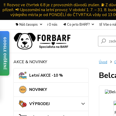
‼️ Rozvoz ve čtvrtek 6.8 je z provozních důvodů zrušen. ⛽ Z d
přízeň. 📢 Upozornění na letní provoz: V období 1. 7. – 31. 8. b
výdejního místa je od PONDĚLÍ do ČTVRTKA vždy od 13:00-
🐕 Náš časopis
ℹ️ O nás
🥩 Co je to BARF?
🛒 Vše o n
GOOGLE OVĚŘENÍ
AKCE & NOVINKY
Úvod
Belc
Letní AKCE -10 %
NOVINKY
VÝPRODEJ