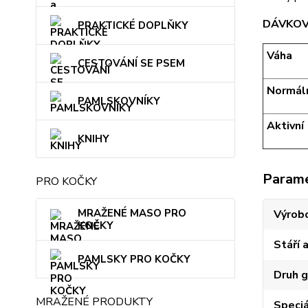
DÁVKOV
PRAKTICKÉ DOPLŇKY
Váha
CESTOVÁNÍ SE PSEM
Normál
PAMLSKOVNÍKY
Aktivní
KNIHY
Param
PRO KOČKY
MRAŽENÉ MASO PRO
Výrob
KOČKY
Stáří 
PAMLSKY PRO KOČKY
Druh g
MRAŽENÉ PRODUKTY
Speciá