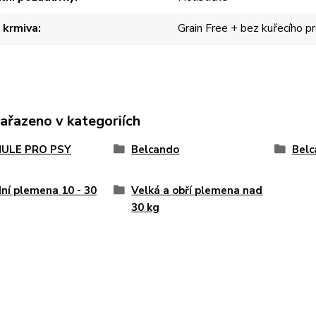
 krmiva
Grain Free + bez kuřecího p
zařazeno v kategoriích
ULE PRO PSY
Belcando
Belc
ní plemena 10 - 30
Velká a obří plemena nad
30 kg