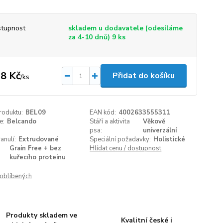
tupnost
skladem u dodavatele (odesíláme
za 4-10 dnů) 9 ks
8 Kč
Přidat do košíku
/
ks
roduktu:
BEL09
EAN kód:
4002633555311
e:
Belcando
Stáří a aktivita
Věkově
psa:
univerzální
anulí:
Extrudované
Speciální požadavky:
Holistické
Grain Free + bez
Hlídat cenu / dostupnost
kuřecího proteinu
oblíbených
Produkty skladem ve
Kvalitní české i