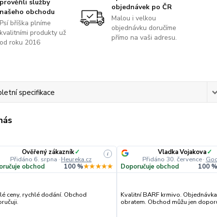
prověřili služby
objednávek po ČR
našeho obchodu
Malou i velkou
Psí bříška plníme
objednávku doručíme
kvalitními produkty už
přímo na vaši adresu.
od roku 2016
etní specifikace
 nás
Ověřený zákazník
✓
Vladka Vojakova
✓
i
Přidáno 6. srpna
·
Heureka.cz
Přidáno 30. července
·
Goo
oručuje obchod
100 %
★★★★★
Doporučuje obchod
100 
lé ceny, rychlé dodání. Obchod
Kvalitní BARF krmivo. Objednávka
ručuji.
obratem. Obchod můžu jen doporu