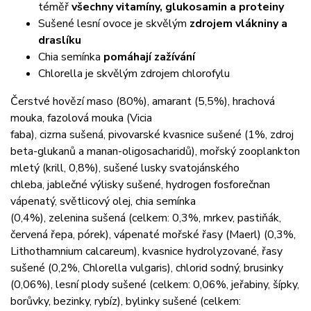
téměř
všechny vitamíny, glukosamin a proteiny
Sušené lesní ovoce je skvělým
zdrojem vlákniny a
draslíku
Chia semínka
pomáhají zažívání
Chlorella je skvělým zdrojem chlorofylu
Čerstvé hovězí maso (80%), amarant (5,5%), hrachová
mouka, fazolová mouka (Vicia
faba), cizrna sušená, pivovarské kvasnice sušené (1%, zdroj
beta-glukanů a manan-oligosacharidů), mořský zooplankton
mletý (krill, 0,8%), sušené lusky svatojánského
chleba, jablečné výlisky sušené, hydrogen fosforečnan
vápenatý, světlicový olej, chia semínka
(0,4%), zelenina sušená (celkem: 0,3%, mrkev, pastiňák,
červená řepa, pórek), vápenaté mořské řasy (Maerl) (0,3%,
Lithothamnium calcareum), kvasnice hydrolyzované, řasy
sušené (0,2%, Chlorella vulgaris), chlorid sodný, brusinky
(0,06%), lesní plody sušené (celkem: 0,06%, jeřabiny, šípky,
borůvky, bezinky, rybíz), bylinky sušené (celkem: