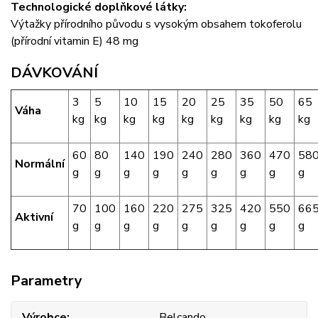
Technologické doplňkové látky:
Výtažky přírodního původu s vysokým obsahem tokoferolu
(přírodní vitamin E) 48 mg
DÁVKOVÁNÍ
3
5
10
15
20
25
35
50
65
Váha
kg
kg
kg
kg
kg
kg
kg
kg
kg
60
80
140
190
240
280
360
470
58
Normální
g
g
g
g
g
g
g
g
g
70
100
160
220
275
325
420
550
66
Aktivní
g
g
g
g
g
g
g
g
g
Parametry
Výrobce
Belcando