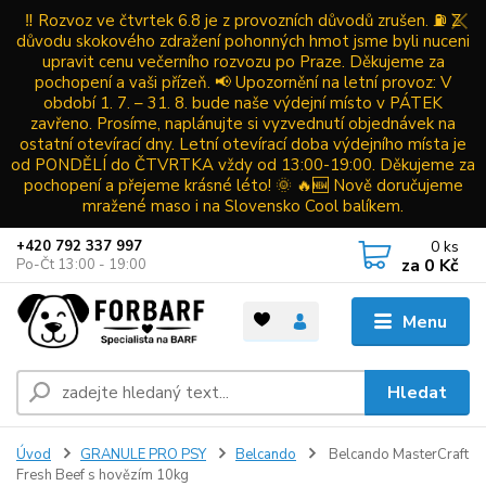
‼️ Rozvoz ve čtvrtek 6.8 je z provozních důvodů zrušen. ⛽ Z
důvodu skokového zdražení pohonných hmot jsme byli nuceni
upravit cenu večerního rozvozu po Praze. Děkujeme za
pochopení a vaši přízeň. 📢 Upozornění na letní provoz: V
období 1. 7. – 31. 8. bude naše výdejní místo v PÁTEK
zavřeno. Prosíme, naplánujte si vyzvednutí objednávek na
ostatní otevírací dny. Letní otevírací doba výdejního místa je
od PONDĚLÍ do ČTVRTKA vždy od 13:00-19:00. Děkujeme za
pochopení a přejeme krásné léto! 🌞 🔥🆕 Nově doručujeme
mražené maso i na Slovensko Cool balíkem.
0
ks
+420 792 337 997
za
0 Kč
Po-Čt 13:00 - 19:00
Menu
Hledat
Úvod
GRANULE PRO PSY
Belcando
Belcando MasterCraft
Fresh Beef s hovězím 10kg