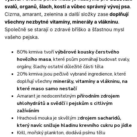
svalů, organů, šlach, kostí a vůbec správný vývoj psa
.
Cizrna, amarant, zelenina a další složky zase
doplňují
všechny nezbytné vitamíny, minerály a vlákninu
.
Společně se starají o zdravé bříško a šťastnou mysl
vašeho pejska.
80% krmiva tvoří
výběrové kousky čerstvého
hovězího masa
, které psům pomáhají budovat svaly,
orgány, šlachy ostatní důležité části těla
20% krmiva jsou pečlivě vybrané ingredience, které
doplňují všechny
minerály, vitamíny a vlákninu, na
které maso samo nestačí
Amarant je nedocenitelným
přírodním zdrojem
uhlohydrátů a svědčí i pejskům s citlivým
zažíváním
Hrachová mouka je skvělým z
drojem sacharidů,
který navíc snižuje hladinu krevního cukru po jídle
Krill, mořský plankton, dodává psímu tělu