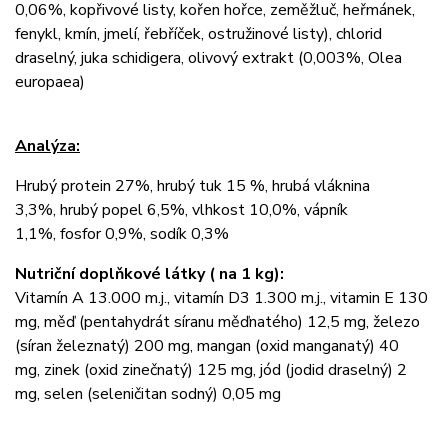
0,06%, kopřivové listy, kořen hořce, zeměžluč, heřmánek,
fenykl, kmín, jmelí, řebříček, ostružinové listy), chlorid
draselný, juka schidigera, olivový extrakt (0,003%, Olea
europaea)
Analýza:
Hrubý protein 27%, hrubý tuk 15 %, hrubá vláknina
3,3%, hrubý popel 6,5%, vlhkost 10,0%, vápník
1,1%, fosfor 0,9%, sodík 0,3%
Nutriční doplňkové látky ( na 1 kg):
Vitamín A 13.000 m.j., vitamín D3 1.300 m.j., vitamin E 130
mg, měď (pentahydrát síranu měďnatého) 12,5 mg, železo
(síran železnatý) 200 mg, mangan (oxid manganatý) 40
mg, zinek (oxid zinečnatý) 125 mg, jód (jodid draselný) 2
mg, selen (seleničitan sodný) 0,05 mg