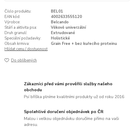
Číslo produktu:
BEL01
EAN kód:
4002633555120
Výrobce:
Belcando
Stáří a aktivita psa:
Věkově univerzální
Druh granulí:
Extrudované
Speciální požadavky:
Holistické
Obsah krmiva:
Grain Free + bez kuřecího proteinu
Hlídat cenu / dostupnost
Do oblíbených
Zákazníci před vámi prověřili služby našeho
obchodu
Psí bříška plníme kvalitními produkty už od roku 2016
Spolehlivé doručení objednávek po ČR
Malou i velkou objednávku doručíme přímo na vaši
adresu.