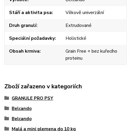
Stáří a aktivita psa
Věkově univerzální
Druh granulí
Extrudované
Speciální požadavky
Holistické
Obsah krmiva
Grain Free + bez kuřecího
proteinu
Zboží zařazeno v kategoriích
GRANULE PRO PSY
Belcando
Belcando
Malá a mini plemena do 10 kg