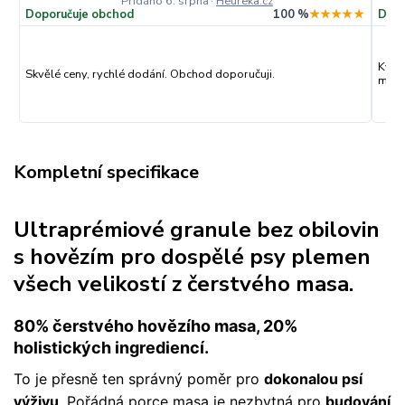
Přidáno 6. srpna
·
Heureka.cz
Doporučuje obchod
100 %
★★★★★
Dopo
Kval
Skvělé ceny, rychlé dodání. Obchod doporučuji.
můžu
Kompletní specifikace
Ultraprémiové granule bez obilovin
s hovězím pro dospělé psy plemen
všech velikostí z čerstvého masa.
80% čerstvého hovězího masa, 20%
holistických ingrediencí.
To je přesně ten správný poměr pro
dokonalou psí
výživu
. Pořádná porce masa je nezbytná pro
budování