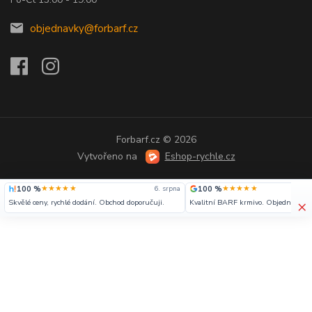
objednavky@forbarf.cz
Forbarf.cz © 2026
Vytvořeno na
Eshop-rychle.cz
★★★★★
★★★★★
100 %
6. srpna
100 %
×
Skvělé ceny, rychlé dodání. Obchod doporučuji.
Kvalitní BARF krmivo. Objednávka v
obratem. Obchod můžu jen doporučit