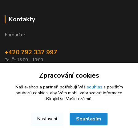
Kontakty
Forbarf.cz
+420 792 337 997
Po-Čt 13:00 - 19:00
objednavky@forbarf.cz
Zpracování cookies
Náš e-shop a partneři potřebují Váš
souhlas
s použitím
souborů cookies, aby Vám mohli zobrazovat informace
týkající se Vašich zájmů.
Souhlasím
Nastavení
Forbarf.cz © 2026
Vytvořeno na
Eshop-rychle.cz