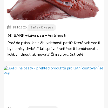
28
.
10
.
2024
Barf a výživa psa
(4) BARF výživa psa – Vnitřnosti
Proč do psího jídelníčku vnitřnosti patří? Které vnitřnosti
by neměly chybět? Jak správně vnitřnosti kombinovat a
kolik vnitřností zkrmovat? Čím syrov...
číst celé