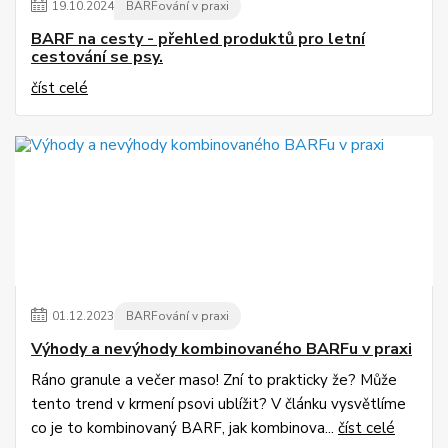
19
.
10
.
2024
BARFování v praxi
BARF na cesty - přehled produktů pro letní
cestování se psy.
číst celé
01
.
12
.
2023
BARFování v praxi
Výhody a nevýhody kombinovaného BARFu v praxi
Ráno granule a večer maso! Zní to prakticky že? Může
tento trend v krmení psovi ublížit? V článku vysvětlíme
co je to kombinovaný BARF, jak kombinova...
číst celé