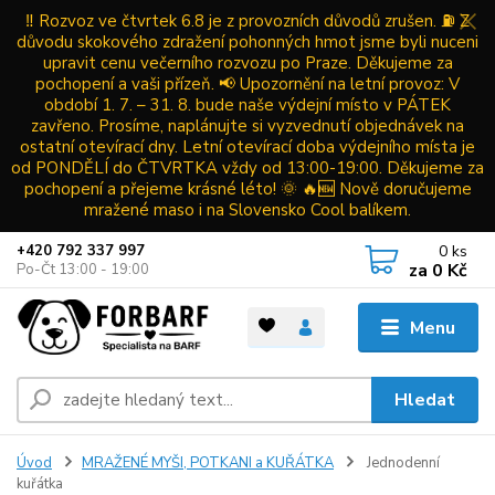
‼️ Rozvoz ve čtvrtek 6.8 je z provozních důvodů zrušen. ⛽ Z
důvodu skokového zdražení pohonných hmot jsme byli nuceni
upravit cenu večerního rozvozu po Praze. Děkujeme za
pochopení a vaši přízeň. 📢 Upozornění na letní provoz: V
období 1. 7. – 31. 8. bude naše výdejní místo v PÁTEK
zavřeno. Prosíme, naplánujte si vyzvednutí objednávek na
ostatní otevírací dny. Letní otevírací doba výdejního místa je
od PONDĚLÍ do ČTVRTKA vždy od 13:00-19:00. Děkujeme za
pochopení a přejeme krásné léto! 🌞 🔥🆕 Nově doručujeme
mražené maso i na Slovensko Cool balíkem.
0
ks
+420 792 337 997
za
0 Kč
Po-Čt 13:00 - 19:00
Menu
Hledat
Úvod
MRAŽENÉ MYŠI, POTKANI a KUŘÁTKA
Jednodenní
kuřátka