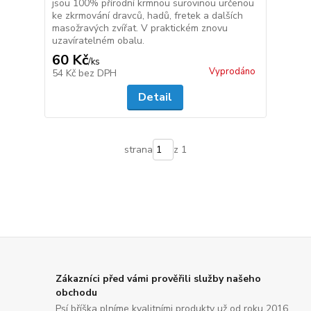
jsou 100% přírodní krmnou surovinou určenou
ke zkrmování dravců, hadů, fretek a dalších
masožravých zvířat. V praktickém znovu
uzavíratelném obalu.
60 Kč
/
ks
Vyprodáno
54 Kč
bez DPH
Detail
strana
z 1
Zákazníci před vámi prověřili služby našeho
obchodu
Psí bříška plníme kvalitními produkty už od roku 2016