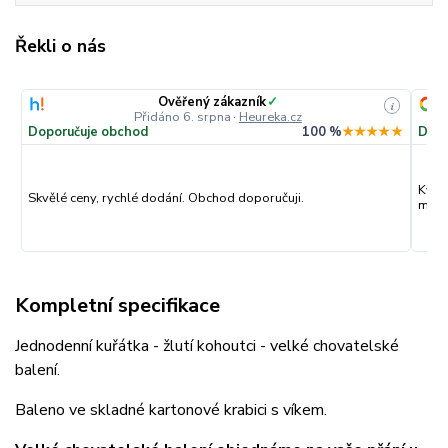
Řekli o nás
Ověřený zákazník
✓
i
Přidáno 6. srpna
·
Heureka.cz
Doporučuje obchod
100 %
★★★★★
Dopo
Kval
Skvělé ceny, rychlé dodání. Obchod doporučuji.
můžu
Kompletní specifikace
Jednodenní kuřátka - žlutí kohoutci - velké chovatelské
balení.
Baleno ve skladné kartonové krabici s víkem.