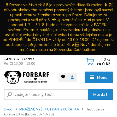
‼️ Rozvoz ve čtvrtek 6.8 je z provozních důvodů zrušen. ⛽ Z
důvodu skokového zdražení pohonných hmot jsme byli nuceni
upravit cenu večerního rozvozu po Praze. Děkujeme za
pochopení a vaši přízeň. 📢 Upozornění na letní provoz: V
období 1. 7. – 31. 8. bude naše výdejní místo v PÁTEK
zavřeno. Prosíme, naplánujte si vyzvednutí objednávek na
ostatní otevírací dny. Letní otevírací doba výdejního místa je
od PONDĚLÍ do ČTVRTKA vždy od 13:00-19:00. Děkujeme za
pochopení a přejeme krásné léto! 🌞 🔥🆕 Nově doručujeme
mražené maso i na Slovensko Cool balíkem.
0
ks
+420 792 337 997
za
0 Kč
Po-Čt 13:00 - 19:00
Menu
Hledat
Úvod
MRAŽENÉ MYŠI, POTKANI a KUŘÁTKA
Jednodenní
kuřátka 10 kg (karton 60x40x15)