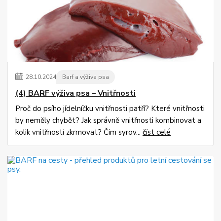
28
.
10
.
2024
Barf a výživa psa
(4) BARF výživa psa – Vnitřnosti
Proč do psího jídelníčku vnitřnosti patří? Které vnitřnosti
by neměly chybět? Jak správně vnitřnosti kombinovat a
kolik vnitřností zkrmovat? Čím syrov...
číst celé