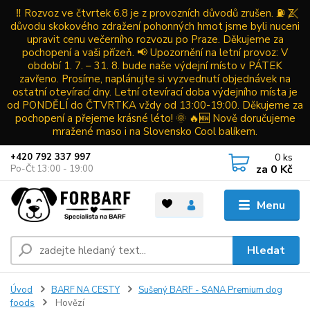
‼️ Rozvoz ve čtvrtek 6.8 je z provozních důvodů zrušen. ⛽ Z
důvodu skokového zdražení pohonných hmot jsme byli nuceni
upravit cenu večerního rozvozu po Praze. Děkujeme za
pochopení a vaši přízeň. 📢 Upozornění na letní provoz: V
období 1. 7. – 31. 8. bude naše výdejní místo v PÁTEK
zavřeno. Prosíme, naplánujte si vyzvednutí objednávek na
ostatní otevírací dny. Letní otevírací doba výdejního místa je
od PONDĚLÍ do ČTVRTKA vždy od 13:00-19:00. Děkujeme za
pochopení a přejeme krásné léto! 🌞 🔥🆕 Nově doručujeme
mražené maso i na Slovensko Cool balíkem.
0
ks
+420 792 337 997
za
0 Kč
Po-Čt 13:00 - 19:00
Menu
Hledat
Úvod
BARF NA CESTY
Sušený BARF - SANA Premium dog
foods
Hovězí