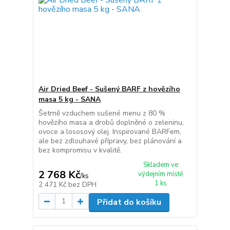
Air Dried Beef - Sušený BARF z hovězího
masa 5 kg - SANA
Šetrně vzduchem sušené menu z 80 %
hovězího masa a drobů doplněné o zeleninu,
ovoce a lososový olej. Inspirované BARFem,
ale bez zdlouhavé přípravy, bez plánování a
bez kompromisu v kvalitě.
Skladem ve
2 768 Kč
výdejním místě
/
ks
1 ks
2 471 Kč
bez DPH
Přidat do košíku