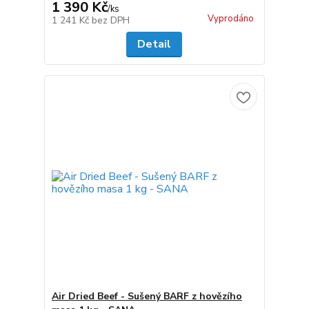
1 390 Kč
/
ks
Vyprodáno
1 241 Kč
bez DPH
Detail
Air Dried Beef - Sušený BARF z hovězího