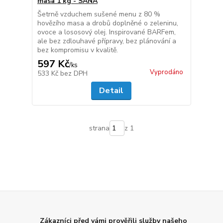
masa 1 kg - SANA
Šetrně vzduchem sušené menu z 80 %
hovězího masa a drobů doplněné o zeleninu,
ovoce a lososový olej. Inspirované BARFem,
ale bez zdlouhavé přípravy, bez plánování a
bez kompromisu v kvalitě.
597 Kč
/
ks
Vyprodáno
533 Kč
bez DPH
Detail
strana
z 1
Zákazníci před vámi prověřili služby našeho