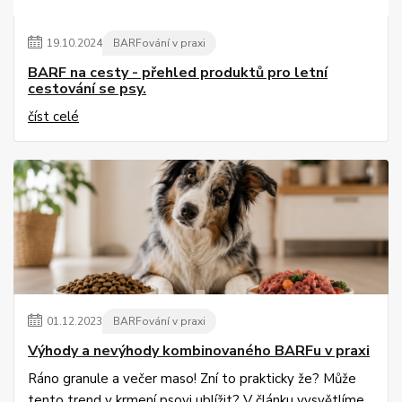
19
.
10
.
2024
BARFování v praxi
BARF na cesty - přehled produktů pro letní
cestování se psy.
číst celé
01
.
12
.
2023
BARFování v praxi
Výhody a nevýhody kombinovaného BARFu v praxi
Ráno granule a večer maso! Zní to prakticky že? Může
tento trend v krmení psovi ublížit? V článku vysvětlíme