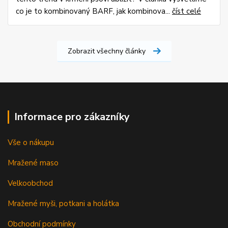
co je to kombinovaný BARF, jak kombinova...
číst celé
Zobrazit všechny články
Informace pro zákazníky
Vše o nákupu
Mražené maso
Velkoobchod
Mražené myši, potkani a holátka
Obchodní podmínky