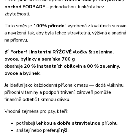
obchod FORBARF
– jednoduchou, funkční a bez
zbytečností.
Tato směs je
100% přírodní
, vyrobená z kvalitních surovin
a navržená tak, aby byla lehce stravitelná, výživná a snadná
na přípravu.
🌾
Forbarf | Instantní RÝŽOVÉ vločky & zelenina,
ovoce, bylinky a semínka 700 g
obsahuje
20 % instantních obilovin a 80 % zeleniny,
ovoce a bylinek
.
Je ideální jako každodenní příloha k masu — dodá vlákninu,
přírodní vitaminy a podpoří trávení, zároveň pomůže
finančně odlehčit krmnou dávku.
Vhodná zejména pro psy, kteří:
potřebují
lehkou a dobře stravitelnou přílohu
,
snášejí nebo preferují
rýži
,