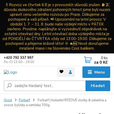
‼️ Rozvoz ve čtvrtek 6.8 je z provozních důvodů zrušen. ⛽ Z
důvodu skokového zdražení pohonných hmot jsme byli nuceni
upravit cenu večerního rozvozu po Praze. Děkujeme za
pochopení a vaši přízeň. 📢 Upozornění na letní provoz: V
období 1. 7. – 31. 8. bude naše výdejní místo v PÁTEK
zavřeno. Prosíme, naplánujte si vyzvednutí objednávek na
ostatní otevírací dny. Letní otevírací doba výdejního místa je
od PONDĚLÍ do ČTVRTKA vždy od 13:00-19:00. Děkujeme za
pochopení a přejeme krásné léto! 🌞 🔥🆕 Nově doručujeme
mražené maso i na Slovensko Cool balíkem.
0
ks
+420 792 337 997
za
0 Kč
Po-Čt 13:00 - 19:00
Menu
Hledat
Úvod
Forbarf
Forbarf | Instantní RÝŽOVÉ vločky & zelenina a
ovoce, bylinky a semínka 700g