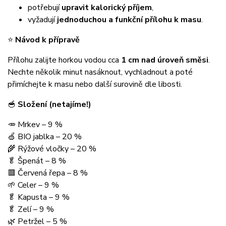
potřebují
upravit kalorický příjem
,
vyžadují
jednoduchou a funkční přílohu k masu
.
⭐
Návod k přípravě
Přílohu zalijte horkou vodou cca
1 cm nad úroveň směsi
.
Nechte několik minut nasáknout, vychladnout a poté
přimíchejte k masu nebo další surovině dle libosti.
🥣
Složení (netajíme!)
🥕 Mrkev – 9 %
🍏 BIO jablka – 20 %
🌾 Rýžové vločky – 20 %
🥬 Špenát – 8 %
🟥 Červená řepa – 8 %
🌱 Celer – 9 %
🥬 Kapusta – 9 %
🥬 Zelí – 9 %
🌿 Petržel – 5 %