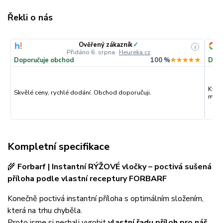
Řekli o nás
Ověřený zákazník
✓
i
Přidáno 6. srpna
·
Heureka.cz
Doporučuje obchod
100 %
★★★★★
Dopo
Kval
Skvělé ceny, rychlé dodání. Obchod doporučuji.
můžu
Kompletní specifikace
🌾
Forbarf | Instantní RÝŽOVÉ vločky – poctivá sušená
příloha podle vlastní receptury FORBARF
Konečně poctivá instantní příloha s optimálním složením,
která na trhu chyběla.
Proto jsme si nechali vyrobit
vlastní řadu příloh pro náš