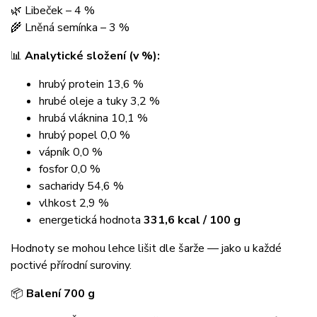
🌿 Libeček – 4 %
🌾 Lněná semínka – 3 %
📊
Analytické složení (v %):
hrubý protein 13,6 %
hrubé oleje a tuky 3,2 %
hrubá vláknina 10,1 %
hrubý popel 0,0 %
vápník 0,0 %
fosfor 0,0 %
sacharidy 54,6 %
vlhkost 2,9 %
energetická hodnota
331,6 kcal / 100 g
Hodnoty se mohou lehce lišit dle šarže — jako u každé
poctivé přírodní suroviny.
📦
Balení 700 g