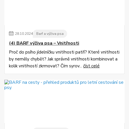
28
.
10
.
2024
Barf a výživa psa
(4) BARF výživa psa – Vnitřnosti
Proč do psího jídelníčku vnitřnosti patří? Které vnitřnosti
by neměly chybět? Jak správně vnitřnosti kombinovat a
kolik vnitřností zkrmovat? Čím syrov...
číst celé