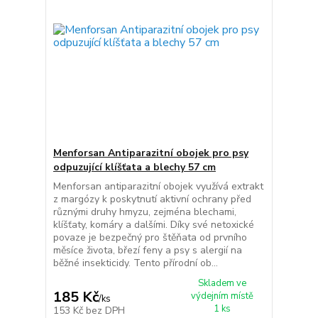
Menforsan Antiparazitní obojek pro psy
odpuzující klíšťata a blechy 57 cm
Menforsan antiparazitní obojek využívá extrakt
z margózy k poskytnutí aktivní ochrany před
různými druhy hmyzu, zejména blechami,
klíšťaty, komáry a dalšími. Díky své netoxické
povaze je bezpečný pro štěňata od prvního
měsíce života, březí feny a psy s alergií na
běžné insekticidy. Tento přírodní ob...
Skladem ve
185 Kč
výdejním místě
/
ks
1 ks
153 Kč
bez DPH