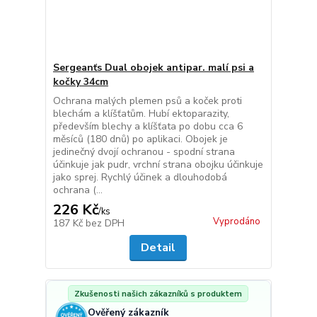
Sergeanťs Dual obojek antipar. malí psi a
kočky 34cm
Ochrana malých plemen psů a koček proti
blechám a klíšťatům. Hubí ektoparazity,
především blechy a klíšťata po dobu cca 6
měsíců (180 dnů) po aplikaci. Obojek je
jedinečný dvojí ochranou - spodní strana
účinkuje jak pudr, vrchní strana obojku účinkuje
jako sprej. Rychlý účinek a dlouhodobá
ochrana (...
226 Kč
/
ks
Vyprodáno
187 Kč
bez DPH
Detail
Zkušenosti našich zákazníků s produktem
Ověřený zákazník