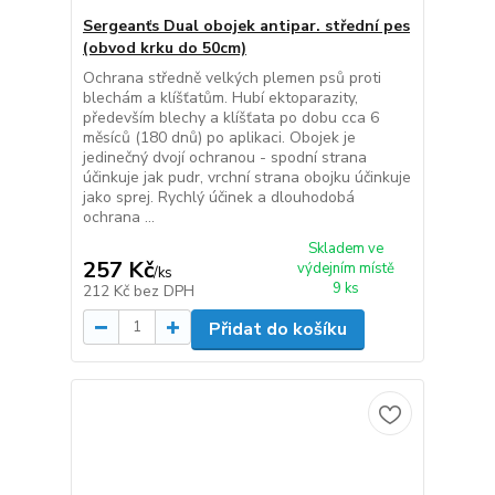
Sergeanťs Dual obojek antipar. střední pes
(obvod krku do 50cm)
Ochrana středně velkých plemen psů proti
blechám a klíšťatům. Hubí ektoparazity,
především blechy a klíšťata po dobu cca 6
měsíců (180 dnů) po aplikaci. Obojek je
jedinečný dvojí ochranou - spodní strana
účinkuje jak pudr, vrchní strana obojku účinkuje
jako sprej. Rychlý účinek a dlouhodobá
ochrana ...
Skladem ve
257 Kč
výdejním místě
/
ks
9 ks
212 Kč
bez DPH
Přidat do košíku