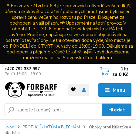
‼️ Rozvoz ve čtvrtek 6.8 je z provozních důvodů zrušen. ⛽ Z
důvodu skokového zdražení pohonných hmot jsme byli nuceni
upravit cenu večerního rozvozu po Praze. Děkujeme za
pochopení a vaši přízeň. 📢 Upozornění na letní provoz: V
období 1. 7. – 31. 8. bude naše výdejní místo v PÁTEK
zavřeno. Prosíme, naplánujte si vyzvednutí objednávek na
ostatní otevírací dny. Letní otevírací doba výdejního místa je
od PONDĚLÍ do ČTVRTKA vždy od 13:00-19:00. Děkujeme za
pochopení a přejeme krásné léto! 🌞 🔥🆕 Nově doručujeme
mražené maso i na Slovensko Cool balíkem.
0
ks
+420 792 337 997
za
0 Kč
Po-Čt 13:00 - 19:00
Menu
Hledat
Úvod
PROTI KLÍŠŤATŮM a BLECHÁM
Obojky proti klíšťatům a
blechám