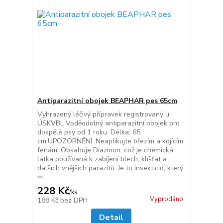
Antiparazitní obojek BEAPHAR pes 65cm
Vyhrazený léčivý přípravek registrovaný u
ÚSKVBL Voděodolný antiparazitní obojek pro
dospělé psy od 1 roku. Délka: 65
cm.UPOZORNĚNÍ: Neaplikujte březím a kojícím
fenám! Obsahuje Diazinon, což je chemická
látka používaná k zabíjení blech, klíšťat a
dalších vnějších parazitů. Je to insekticid, který
m...
228 Kč
/
ks
Vyprodáno
188 Kč
bez DPH
Detail