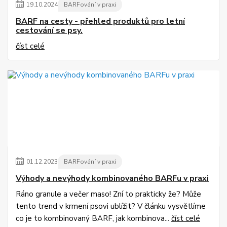
19
.
10
.
2024
BARFování v praxi
BARF na cesty - přehled produktů pro letní
cestování se psy.
číst celé
01
.
12
.
2023
BARFování v praxi
Výhody a nevýhody kombinovaného BARFu v praxi
Ráno granule a večer maso! Zní to prakticky že? Může
tento trend v krmení psovi ublížit? V článku vysvětlíme
co je to kombinovaný BARF, jak kombinova...
číst celé