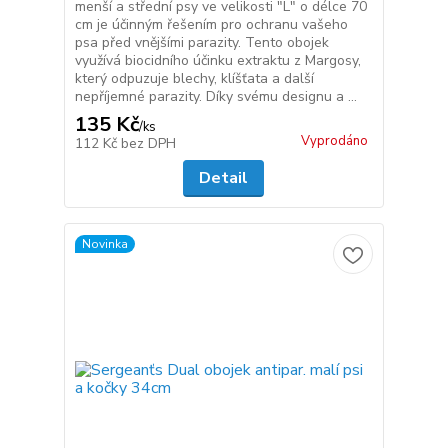
menší a střední psy ve velikosti "L" o délce 70
cm je účinným řešením pro ochranu vašeho
psa před vnějšími parazity. Tento obojek
využívá biocidního účinku extraktu z Margosy,
který odpuzuje blechy, klíšťata a další
nepříjemné parazity. Díky svému designu a ...
135 Kč
/
ks
Vyprodáno
112 Kč
bez DPH
Detail
Novinka