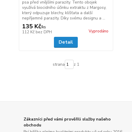
psa před vnějšími parazity. Tento obojek
využívá biocidního účinku extraktu z Margosy,
který odpuzuje blechy, klíšťata a další
nepříjemné parazity. Díky svému designu a ...
135 Kč
/
ks
Vyprodáno
112 Kč
bez DPH
Detail
strana
z 1
Zákazníci před vámi prověřili služby našeho
obchodu
Psí bříška plníme kvalitními produkty už od roku 2016