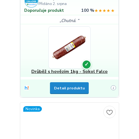
Přidáno 2. srpna
100 %
★★★★★
Doporučuje produkt
Chutná.
✓
Drůběž s hovězím 1kg - Sokol Falco
Detail produktu
i
Novinka