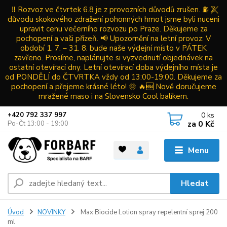
‼️ Rozvoz ve čtvrtek 6.8 je z provozních důvodů zrušen. ⛽ Z
důvodu skokového zdražení pohonných hmot jsme byli nuceni
upravit cenu večerního rozvozu po Praze. Děkujeme za
pochopení a vaši přízeň. 📢 Upozornění na letní provoz: V
období 1. 7. – 31. 8. bude naše výdejní místo v PÁTEK
zavřeno. Prosíme, naplánujte si vyzvednutí objednávek na
ostatní otevírací dny. Letní otevírací doba výdejního místa je
od PONDĚLÍ do ČTVRTKA vždy od 13:00-19:00. Děkujeme za
pochopení a přejeme krásné léto! 🌞 🔥🆕 Nově doručujeme
mražené maso i na Slovensko Cool balíkem.
0
ks
+420 792 337 997
za
0 Kč
Po-Čt 13:00 - 19:00
Menu
Hledat
Úvod
NOVINKY
Max Biocide Lotion spray repelentní sprej 200
ml