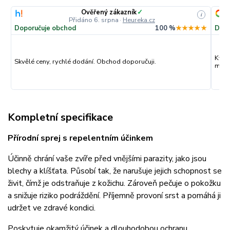
Ověřený zákazník
✓
i
Přidáno 6. srpna
·
Heureka.cz
Doporučuje obchod
100 %
★★★★★
Dopo
Kval
Skvělé ceny, rychlé dodání. Obchod doporučuji.
můžu
Kompletní specifikace
Přírodní sprej s repelentním účinkem
Účinně chrání vaše zvíře před vnějšími parazity, jako jsou
blechy a klíšťata. Působí tak, že narušuje jejich schopnost se
živit, čímž je odstraňuje z kožichu. Zároveň pečuje o pokožku
a snižuje riziko podráždění. Příjemně provoní srst a pomáhá ji
udržet ve zdravé kondici.
Poskytuje okamžitý účinek a dlouhodobou ochranu.