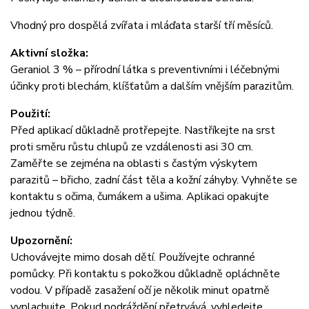
Vhodný pro dospělá zvířata i mláďata starší tří měsíců.
Aktivní složka:
Geraniol 3 % – přírodní látka s preventivními i léčebnými
účinky proti blechám, klíšťatům a dalším vnějším parazitům.
Použití:
Před aplikací důkladně protřepejte. Nastříkejte na srst
proti směru růstu chlupů ze vzdálenosti asi 30 cm.
Zaměřte se zejména na oblasti s častým výskytem
parazitů – břicho, zadní část těla a kožní záhyby. Vyhněte se
kontaktu s očima, čumákem a ušima. Aplikaci opakujte
jednou týdně.
Upozornění:
Uchovávejte mimo dosah dětí. Používejte ochranné
pomůcky. Při kontaktu s pokožkou důkladně opláchněte
vodou. V případě zasažení očí je několik minut opatrně
vyplachujte. Pokud podráždění přetrvává, vyhledejte