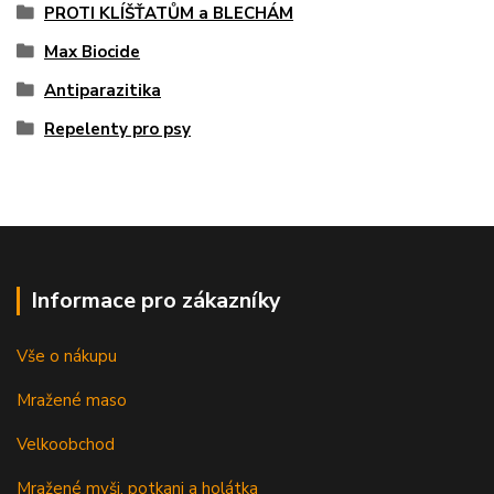
PROTI KLÍŠŤATŮM a BLECHÁM
Max Biocide
Antiparazitika
Repelenty pro psy
Informace pro zákazníky
Vše o nákupu
Mražené maso
Velkoobchod
Mražené myši, potkani a holátka