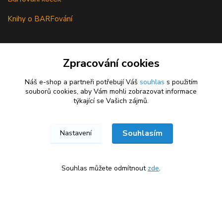
Knihy o BARFování
Jsme prodejci VVLP
Zpracování cookies
Náš e-shop a partneři potřebují Váš
souhlas
s použitím
souborů cookies, aby Vám mohli zobrazovat informace
týkající se Vašich zájmů.
Souhlasím
Nastavení
Souhlas můžete odmítnout
zde
.
★★★★★
★★★★★
100 %
6. srpna
100 %
Kontakty
×
Skvělé ceny, rychlé dodání. Obchod doporučuji.
Kvalitní BARF krmivo. Objednávka v
obratem. Obchod můžu jen doporučit
Forbarf.cz