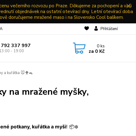
 cenu večerního rozvozu po Praze. Děkujeme za pochopení a vaši
vednutí objednávek na ostatní otevírací dny. Letní otevírací doba
ově doručujeme mražené maso i na Slovensko Cool balíkem.
NA
Přihlášení
 792 337 997
0
ks
za
0 Kč
13:00 - 19:00
y a kuřátka 🐭🐥🐀
ky na mražené myšky,
ené potkany, kuřátka a myši
! 📦❄️