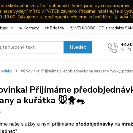
ůvodu skokového zdražení pohonných hmot jsme byli nuceni upravit
ude naše výdejní místo v PÁTEK zavřeno. Prosíme, naplánujte si vyz
19:00. Děkujeme za pochopení a přejeme krásné léto! 🌞 🔥🆕 N
ákupu
📞 Kontakty
👫 Brigáda
📦 VELKOOBCHOD s produkty SA
+420
Hledat
Po-Čt 
ovinky
🆕 Novinka! Přijímáme předobjednávky na mražené myšky, potkan
ovinka! Přijímáme předobjednáv
any a kuřátka 🐭🐥🐀
5
eme naše služby a nyní přijímáme
předobjednávky
na
mraž
bjednat?