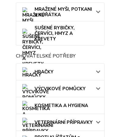
MRAŽENÉ MYŠI, POTKANI
a KUŘÁTKA
SUŠENÉ RYBIČKY,
ČERVÍCI, HMYZ A
KREVETY
CHOVATELSKÉ POTŘEBY
HRAČKY
VÝCVIKOVÉ POMŮCKY
KOSMETIKA A HYGIENA
VETERINÁRNÍ PŘÍPRAVKY