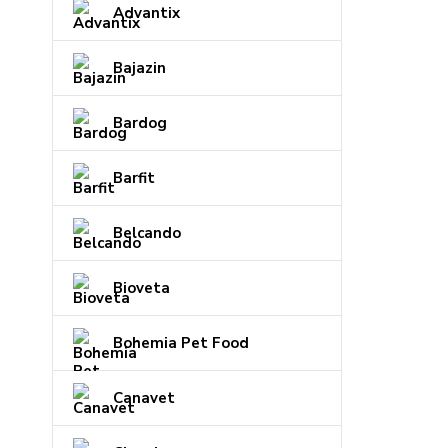
Advantix
Bajazin
Bardog
Barfit
Belcando
Bioveta
Bohemia Pet Food
Canavet