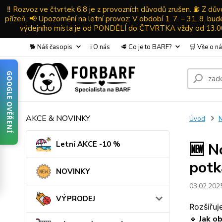
‼️ Rozvoz ve čtvrtek 6.8 je z provozních důvodů zrušen. ⛽ Z d
přízeň. 📢 Upozornění na letní provoz: V období 1. 7. – 31. 8. b
výdejního místa je od PONDĚLÍ do ČTVRTKA vždy od 13:00-
🐕 Náš časopis
ℹ️ O nás
🥩 Co je to BARF?
🛒 Vše o n
GOOGLE OVĚŘENÍ
AKCE & NOVINKY
Úvod
N
Letní AKCE -10 %
🆕 N
potk
NOVINKY
03.02.202
VÝPRODEJ
Rozšiřuj
🔹
Jak o