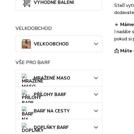
VÝHODNÉ BALENÍ
Stačí vy
dodavate
🔹
Máme 
VELKOOBCHOD
I nadále 
pokud si 
VELKOOBCHOD
📩
Máte 
VŠE PRO BARF
MRAŽENÉ MASO
PŘÍLOHY BARF
BARF NA CESTY
DOPLŇKY BARF