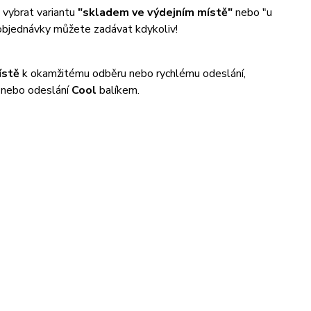
 vybrat variantu
"skladem ve výdejním místě"
nebo "u
objednávky můžete zadávat kdykoliv!
ístě
k okamžitému odběru nebo rychlému odeslání,
z nebo odeslání
Cool
balíkem.