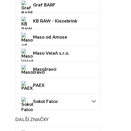
Graf BARF
KB RAW - Kiezebrink
Maso od Amose
Maso Veleň s.r.o.
Masožravci
PAEX
Sokol Falco
DALŠÍ ZNAČKY