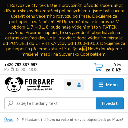
‼️ Rozvoz ve čtvrtek 6.8 je z provozních důvodů zrušen. ⛽ Z
důvodu skokového zdražení pohonných hmot jsme byli nuceni
upravit cenu večerního rozvozu po Praze. Děkujeme za
pochopení a vaši přízeň. 📢 Upozornění na letní provoz: V
období 1. 7. – 31. 8. bude naše výdejní místo v PÁTEK
zavřeno. Prosíme, naplánujte si vyzvednutí objednávek na
ostatní otevírací dny. Letní otevírací doba výdejního místa je
od PONDĚLÍ do ČTVRTKA vždy od 13:00-19:00. Děkujeme za
pochopení a přejeme krásné léto! 🌞 🔥🆕 Nově doručujeme
mražené maso i na Slovensko Cool balíkem.
0
ks
+420 792 337 997
za
0 Kč
Po-Čt 13:00 - 19:00
Menu
Hledat
Úvod
‼️ Hledáme řidiče/ku na večerní rozvoz objednávek po Praze!