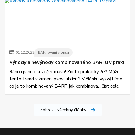
01
.
12
.
2023
BARFování v praxi
Výhody a nevýhody kombinovaného BARFu v praxi
Ráno granule a večer maso! Zní to prakticky že? Může
tento trend v krmení psovi ublížit? V článku vysvětlíme
co je to kombinovaný BARF, jak kombinova...
číst celé
Zobrazit všechny články