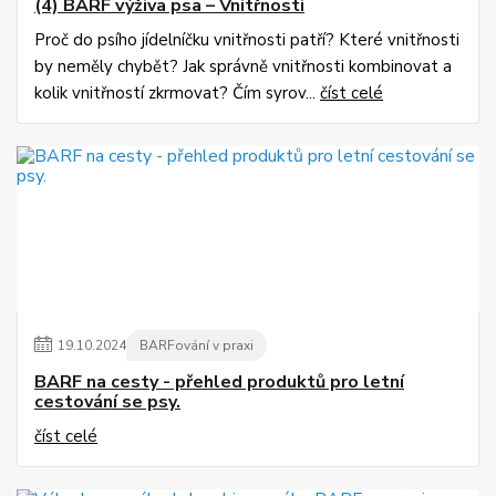
(4) BARF výživa psa – Vnitřnosti
Proč do psího jídelníčku vnitřnosti patří? Které vnitřnosti
by neměly chybět? Jak správně vnitřnosti kombinovat a
kolik vnitřností zkrmovat? Čím syrov...
číst celé
19
.
10
.
2024
BARFování v praxi
BARF na cesty - přehled produktů pro letní
cestování se psy.
číst celé