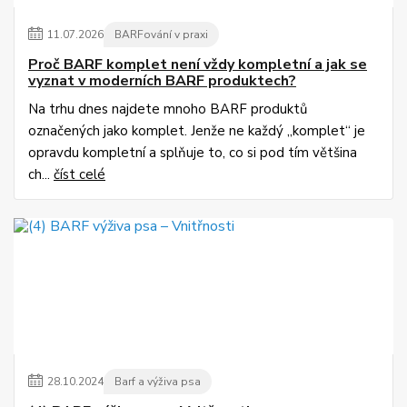
11
.
07
.
2026
BARFování v praxi
Proč BARF komplet není vždy kompletní a jak se
vyznat v moderních BARF produktech?
Na trhu dnes najdete mnoho BARF produktů
označených jako komplet. Jenže ne každý „komplet“ je
opravdu kompletní a splňuje to, co si pod tím většina
ch...
číst celé
28
.
10
.
2024
Barf a výživa psa