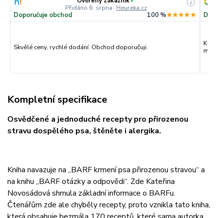
Ověřený zákazník
✓
i
Přidáno 6. srpna
·
Heureka.cz
Doporučuje obchod
100 %
★★★★★
Dopo
Kval
Skvělé ceny, rychlé dodání. Obchod doporučuji.
můžu
Kompletní specifikace
Osvědčené a jednoduché recepty pro přirozenou
stravu dospělého psa, štěněte i alergika.
Kniha navazuje na „BARF krmení psa přirozenou stravou“ a
na knihu „BARF otázky a odpovědi“. Zde Kateřina
Novosádová shrnula základní informace o BARFu.
Čtenářům zde ale chyběly recepty, proto vznikla tato kniha,
která obsahuje bezmála 170 receptů, které sama autorka