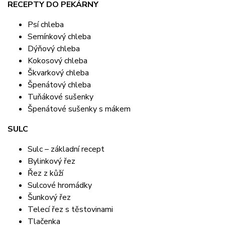
RECEPTY DO PEKÁRNY
Psí chleba
Semínkový chleba
Dýňový chleba
Kokosový chleba
Škvarkový chleba
Špenátový chleba
Tuňákové sušenky
Špenátové sušenky s mákem
SULC
Sulc – základní recept
Bylinkový řez
Řez z kůží
Sulcové hromádky
Šunkový řez
Telecí řez s těstovinami
Tlačenka