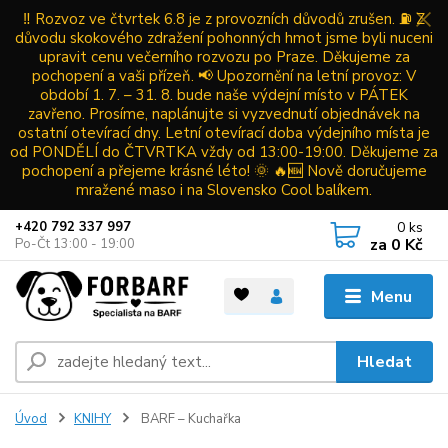
‼️ Rozvoz ve čtvrtek 6.8 je z provozních důvodů zrušen. ⛽ Z
důvodu skokového zdražení pohonných hmot jsme byli nuceni
upravit cenu večerního rozvozu po Praze. Děkujeme za
pochopení a vaši přízeň. 📢 Upozornění na letní provoz: V
období 1. 7. – 31. 8. bude naše výdejní místo v PÁTEK
zavřeno. Prosíme, naplánujte si vyzvednutí objednávek na
ostatní otevírací dny. Letní otevírací doba výdejního místa je
od PONDĚLÍ do ČTVRTKA vždy od 13:00-19:00. Děkujeme za
pochopení a přejeme krásné léto! 🌞 🔥🆕 Nově doručujeme
mražené maso i na Slovensko Cool balíkem.
0
ks
+420 792 337 997
za
0 Kč
Po-Čt 13:00 - 19:00
Menu
Hledat
Úvod
KNIHY
BARF – Kuchařka