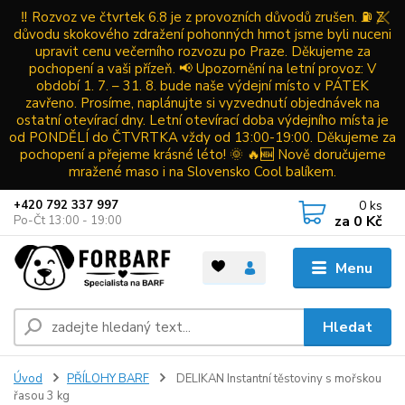
‼️ Rozvoz ve čtvrtek 6.8 je z provozních důvodů zrušen. ⛽ Z
důvodu skokového zdražení pohonných hmot jsme byli nuceni
upravit cenu večerního rozvozu po Praze. Děkujeme za
pochopení a vaši přízeň. 📢 Upozornění na letní provoz: V
období 1. 7. – 31. 8. bude naše výdejní místo v PÁTEK
zavřeno. Prosíme, naplánujte si vyzvednutí objednávek na
ostatní otevírací dny. Letní otevírací doba výdejního místa je
od PONDĚLÍ do ČTVRTKA vždy od 13:00-19:00. Děkujeme za
pochopení a přejeme krásné léto! 🌞 🔥🆕 Nově doručujeme
mražené maso i na Slovensko Cool balíkem.
0
ks
+420 792 337 997
za
0 Kč
Po-Čt 13:00 - 19:00
Menu
Hledat
Úvod
PŘÍLOHY BARF
DELIKAN Instantní těstoviny s mořskou
řasou 3 kg