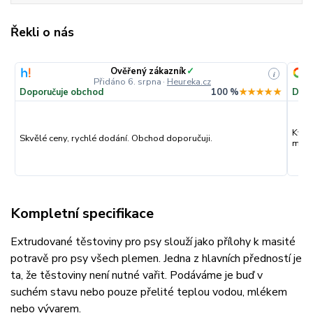
Řekli o nás
Ověřený zákazník
✓
i
Přidáno 6. srpna
·
Heureka.cz
Doporučuje obchod
100 %
★★★★★
Dopo
Kval
Skvělé ceny, rychlé dodání. Obchod doporučuji.
můžu
Kompletní specifikace
Extrudované těstoviny pro psy slouží jako přílohy k masité
potravě pro psy všech plemen. Jedna z hlavních předností je
ta, že těstoviny není nutné vařit. Podáváme je buď v
suchém stavu nebo pouze přelité teplou vodou, mlékem
nebo vývarem.