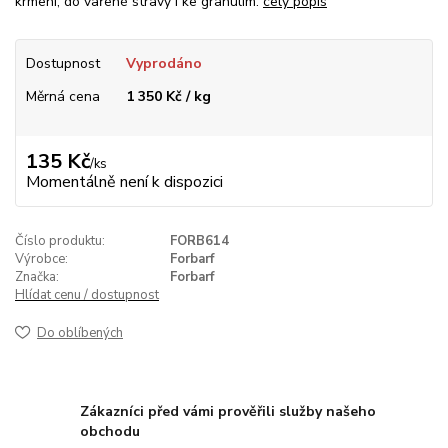
krmení, do vařené stravy i ke granulím.
celý popis
Dostupnost
Vyprodáno
Měrná cena
1 350 Kč / kg
135 Kč
/
ks
Momentálně není k dispozici
Číslo produktu:
FORB614
Výrobce:
Forbarf
Značka:
Forbarf
Hlídat cenu / dostupnost
Do oblíbených
Zákazníci před vámi prověřili služby našeho
obchodu