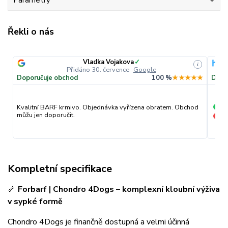
Parametry
Řekli o nás
Vladka Vojakova
✓
i
Přidáno 30. července
·
Google
Doporučuje obchod
100 %
★★★★★
Dopo
pr
Kvalitní BARF krmivo. Objednávka vyřízena obratem. Obchod
+
můžu jen doporučit.
nic
−
Kompletní specifikace
🦴
Forbarf | Chondro 4Dogs – komplexní kloubní výživa
v sypké formě
Chondro 4Dogs je finančně dostupná a velmi účinná