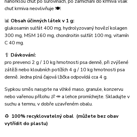
nahořklou chuť po surovinách, po zamíchání do krmiva však
chuť krmiva neovlivňuje 🍽️.
📊
Obsah účinných látek v 1 g:
glukosamin sulfát 400 mg, hydrolyzovaný hovězí kolagen
300 mg, MSM 160 mg, chondroitin sulfát 100 mg, vitamín
C 40 mg.
🥄
Dávkování:
pro prevenci 2 g / 10 kg hmotnosti psa denně, při zvýšené
zátěži nebo kloubních potížích 4 g / 10 kg hmotnosti psa
denně. Jedna plná čajová lžička odpovídá cca 4 g.
Sypkou směs nasypte na vlhké maso, granule, konzervu
nebo vařenou přílohu 🍖🥕 a lehce promíchejte. Skladujte v
suchu a temnu, v dobře uzavřeném obalu.
♻️
100% recyklovatelný obal (m
ůžete bez obav
vytřídit do plastu)