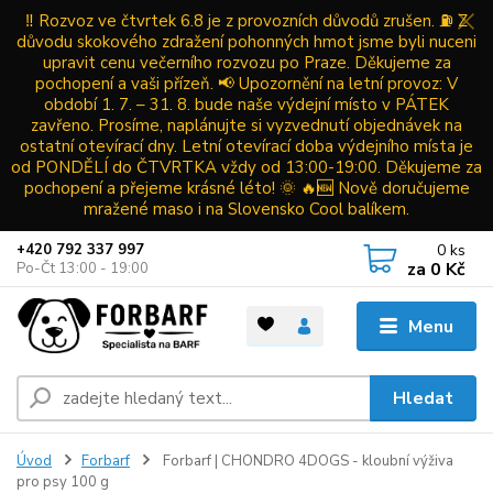
‼️ Rozvoz ve čtvrtek 6.8 je z provozních důvodů zrušen. ⛽ Z
důvodu skokového zdražení pohonných hmot jsme byli nuceni
upravit cenu večerního rozvozu po Praze. Děkujeme za
pochopení a vaši přízeň. 📢 Upozornění na letní provoz: V
období 1. 7. – 31. 8. bude naše výdejní místo v PÁTEK
zavřeno. Prosíme, naplánujte si vyzvednutí objednávek na
ostatní otevírací dny. Letní otevírací doba výdejního místa je
od PONDĚLÍ do ČTVRTKA vždy od 13:00-19:00. Děkujeme za
pochopení a přejeme krásné léto! 🌞 🔥🆕 Nově doručujeme
mražené maso i na Slovensko Cool balíkem.
0
ks
+420 792 337 997
za
0 Kč
Po-Čt 13:00 - 19:00
Menu
Hledat
Úvod
Forbarf
Forbarf | CHONDRO 4DOGS - kloubní výživa
pro psy 100 g