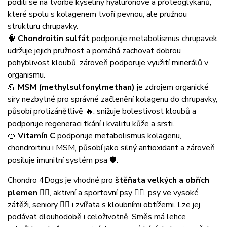
podílí se na tvorbě kyseliny hyaluronové a proteoglykanů,
které spolu s kolagenem tvoří pevnou, ale pružnou
strukturu chrupavky.
🧠
Chondroitin sulfát
podporuje metabolismus chrupavek,
udržuje jejich pružnost a pomáhá zachovat dobrou
pohyblivost kloubů, zároveň podporuje využití minerálů v
organismu.
💪
MSM (methylsulfonylmethan)
je zdrojem organické
síry nezbytné pro správné začlenění kolagenu do chrupavky,
působí protizánětlivě 🔥, snižuje bolestivost kloubů a
podporuje regeneraci tkání i kvalitu kůže a srsti.
🍊
Vitamín C
podporuje metabolismus kolagenu,
chondroitinu i MSM, působí jako silný antioxidant a zároveň
posiluje imunitní systém psa 🛡️.
Chondro 4Dogs je vhodné pro
štěňata velkých a obřích
plemen
🐕‍🍼, aktivní a sportovní psy 🏃‍♂️, psy ve vysoké
zátěži, seniory 🐕‍🦳 i zvířata s kloubními obtížemi. Lze jej
podávat dlouhodobě i celoživotně. Směs má lehce