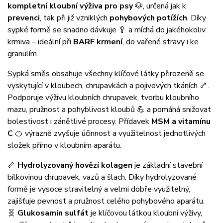
kompletní kloubní výživa pro psy
🐶, určená jak k
prevenci
, tak při již vzniklých
pohybových potížích
. Díky
sypké formě se snadno dávkuje 🥄 a míchá do jakéhokoliv
krmiva – ideální při
BARF krmení
, do vařené stravy i ke
granulím.
Sypká směs obsahuje všechny klíčové látky přirozeně se
vyskytující v kloubech, chrupavkách a pojivových tkáních 🦴.
Podporuje výživu kloubních chrupavek, tvorbu kloubního
mazu, pružnost a pohyblivost kloubů 💪 a pomáhá snižovat
bolestivost i zánětlivé procesy. Přídavek
MSM a vitamínu
C
🍊 výrazně zvyšuje účinnost a využitelnost jednotlivých
složek přímo v kloubním aparátu.
🦴
Hydrolyzovaný hovězí kolagen
je základní stavební
bílkovinou chrupavek, vazů a šlach. Díky hydrolyzované
formě je vysoce stravitelný a velmi dobře využitelný,
zajišťuje pevnost a pružnost celého pohybového aparátu.
🧬
Glukosamin sulfát
je klíčovou látkou kloubní výživy,