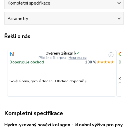
Kompletní specifikace
Parametry
Řekli o nás
Ověřený zákazník
✓
i
Přidáno 6. srpna
·
Heureka.cz
Doporučuje obchod
100 %
★★★★★
Dopo
Kvali
Skvělé ceny, rychlé dodání. Obchod doporučuji.
můžu 
Kompletní specifikace
Hydrolyzovaný hovězí kolagen - kloubní výživa pro psy.