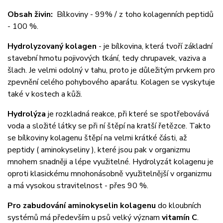
Obsah živin:
Bílkoviny - 99% / z toho kolagenních peptidů
- 100 %.
Hydrolyzovaný kolagen
- je bílkovina, která tvoří základní
stavební hmotu pojivových tkání, tedy chrupavek, vaziva a
šlach. Je velmi odolný v tahu, proto je důležitým prvkem pro
zpevnění celého pohybového aparátu. Kolagen se vyskytuje
také v kostech a kůži.
Hydrolýza
je rozkladná reakce, při které se spotřebovává
voda a složité látky se při ní štěpí na kratší řetězce. Takto
se bílkoviny kolagenu štěpí na velmi krátké části, až
peptidy ( aminokyseliny ), které jsou pak v organizmu
mnohem snadněji a lépe využitelné. Hydrolyzát kolagenu je
oproti klasickému mnohonásobně využitelnější v organizmu
a má vysokou stravitelnost - přes 90 %.
Pro zabudování aminokyselin kolagenu
do kloubních
systémů má především u psů velký význam
vitamín C
.