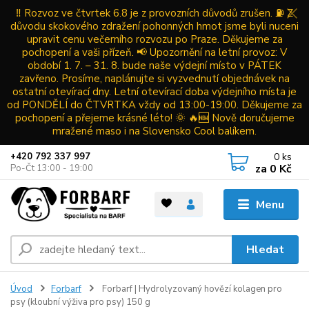
‼️ Rozvoz ve čtvrtek 6.8 je z provozních důvodů zrušen. ⛽ Z
důvodu skokového zdražení pohonných hmot jsme byli nuceni
upravit cenu večerního rozvozu po Praze. Děkujeme za
pochopení a vaši přízeň. 📢 Upozornění na letní provoz: V
období 1. 7. – 31. 8. bude naše výdejní místo v PÁTEK
zavřeno. Prosíme, naplánujte si vyzvednutí objednávek na
ostatní otevírací dny. Letní otevírací doba výdejního místa je
od PONDĚLÍ do ČTVRTKA vždy od 13:00-19:00. Děkujeme za
pochopení a přejeme krásné léto! 🌞 🔥🆕 Nově doručujeme
mražené maso i na Slovensko Cool balíkem.
0
ks
+420 792 337 997
za
0 Kč
Po-Čt 13:00 - 19:00
Menu
Hledat
Úvod
Forbarf
Forbarf | Hydrolyzovaný hovězí kolagen pro
psy (kloubní výživa pro psy) 150 g