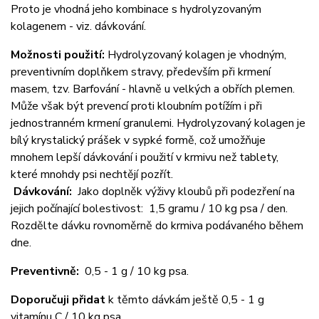
Proto je vhodná jeho kombinace s hydrolyzovaným
kolagenem - viz. dávkování.
Možnosti použití:
Hydrolyzovaný kolagen je vhodným,
preventivním doplňkem stravy, především při krmení
masem, tzv. Barfování - hlavně u velkých a obřích plemen.
Může však být prevencí proti kloubním potížím i při
jednostranném krmení granulemi. Hydrolyzovaný kolagen je
bílý krystalický prášek v sypké formě, což umožňuje
mnohem lepší dávkování i použití v krmivu než tablety,
které mnohdy psi nechtějí pozřít.
Dávkování:
Jako doplněk výživy kloubů při podezření na
jejich počínající bolestivost: 1,5 gramu / 10 kg psa / den.
Rozdělte dávku rovnoměrně do krmiva podávaného během
dne.
Preventivně:
0,5 - 1 g / 10 kg psa.
Doporučuji přidat
k těmto dávkám ještě 0,5 - 1 g
vitamínu C / 10 kg psa.