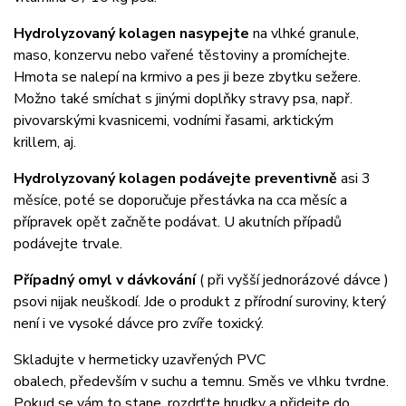
Hydrolyzovaný kolagen nasypejte
na vlhké granule,
maso, konzervu nebo vařené těstoviny a promíchejte.
Hmota se nalepí na krmivo a pes ji beze zbytku sežere.
Možno také smíchat s jinými doplňky stravy psa, např.
pivovarskými kvasnicemi, vodními řasami, arktickým
krillem, aj.
Hydrolyzovaný kolagen podávejte preventivně
asi 3
měsíce, poté se doporučuje přestávka na cca měsíc a
přípravek opět začněte podávat. U akutních případů
podávejte trvale.
Případný omyl v dávkování
( při vyšší jednorázové dávce )
psovi nijak neuškodí. Jde o produkt z přírodní suroviny, který
není i ve vysoké dávce pro zvíře toxický.
Skladujte v hermeticky uzavřených PVC
obalech,
především v suchu a temnu. Směs ve vlhku tvrdne.
Pokud se vám to stane, rozdrťte hrudky a přidejte do