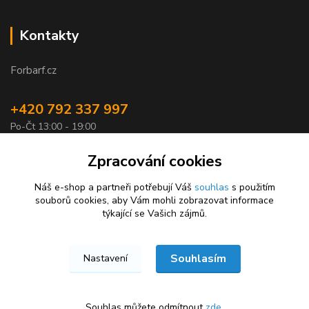
Kontakty
Forbarf.cz
+420 792 337 997
Po-Čt 13:00 - 19:00
objednavky@forbarf.cz
Zpracování cookies
Náš e-shop a partneři potřebují Váš
souhlas
s použitím
souborů cookies, aby Vám mohli zobrazovat informace
týkající se Vašich zájmů.
Souhlasím
Nastavení
Forbarf.cz © 2026
Vytvořeno na
Eshop-rychle.cz
Souhlas můžete odmítnout
zde
.