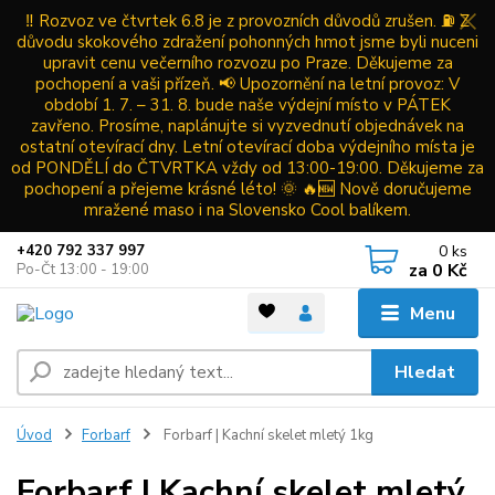
‼️ Rozvoz ve čtvrtek 6.8 je z provozních důvodů zrušen. ⛽ Z
důvodu skokového zdražení pohonných hmot jsme byli nuceni
upravit cenu večerního rozvozu po Praze. Děkujeme za
pochopení a vaši přízeň. 📢 Upozornění na letní provoz: V
období 1. 7. – 31. 8. bude naše výdejní místo v PÁTEK
zavřeno. Prosíme, naplánujte si vyzvednutí objednávek na
ostatní otevírací dny. Letní otevírací doba výdejního místa je
od PONDĚLÍ do ČTVRTKA vždy od 13:00-19:00. Děkujeme za
pochopení a přejeme krásné léto! 🌞 🔥🆕 Nově doručujeme
mražené maso i na Slovensko Cool balíkem.
0
ks
+420 792 337 997
za
0 Kč
Po-Čt 13:00 - 19:00
Menu
Hledat
Úvod
Forbarf
Forbarf | Kachní skelet mletý 1kg
Forbarf | Kachní skelet mletý