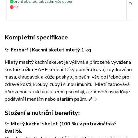
první obchod tak zatím vše super
+
Dobr
nic
−
Kompletní specifikace
🦆
Forbarf | Kachní skelet mletý 1 kg
Mletý masitý kachní skelet je výživná a přirozeně vyvážená
kostní složka BARF krmení. Díky poměru kostí, zbytkového
masa, chrupavek a kůže poskytuje psům vše potřebné pro
zdravé kosti, klouby, zuby i silnou imunitu. Mletí zachovává
přirozenou strukturu, kterou psi milují, a zároveň usnadňuje
podávání i menším nebo starším psům. 🦴✨
Složení a nutriční benefity:
🦆
Mletý kachní skelet (100 %) v potravinářské
kvalitě.