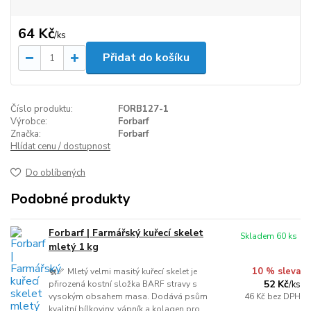
64 Kč
/
ks
Přidat do košíku
Číslo produktu:
FORB127-1
Výrobce:
Forbarf
Značka:
Forbarf
Hlídat cenu / dostupnost
Do oblíbených
Podobné produkty
Forbarf | Farmářský kuřecí skelet
Skladem 60 ks
mletý 1 kg
10 % sleva
🐔🦴 Mletý velmi masitý kuřecí skelet je
52 Kč
přirozená kostní složka BARF stravy s
/
ks
vysokým obsahem masa. Dodává psům
46 Kč
bez DPH
kvalitní bílkoviny, vápník a kolagen pro