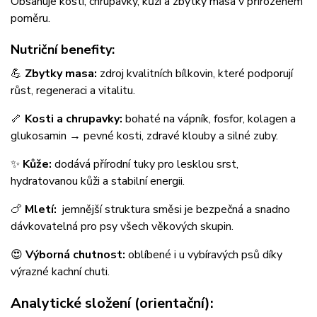
Obsahuje kosti, chrupavky, kůži a zbytky masa v přirozeném
poměru.
Nutriční benefity:
💪
Zbytky masa:
zdroj kvalitních bílkovin, které podporují
růst, regeneraci a vitalitu.
🦴
Kosti a chrupavky:
bohaté na vápník, fosfor, kolagen a
glukosamin → pevné kosti, zdravé klouby a silné zuby.
✨
Kůže:
dodává přírodní tuky pro lesklou srst,
hydratovanou kůži a stabilní energii.
🍗
Mletí:
jemnější struktura směsi je bezpečná a snadno
dávkovatelná pro psy všech věkových skupin.
😍
Výborná chutnost:
oblíbené i u vybíravých psů díky
výrazné kachní chuti.
Analytické složení (orientační):