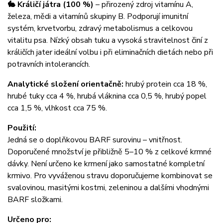
🐇 Králičí játra (100 %)
– přirozený zdroj vitamínu A,
železa, mědi a vitamínů skupiny B. Podporují imunitní
systém, krvetvorbu, zdravý metabolismus a celkovou
vitalitu psa. Nízký obsah tuku a vysoká stravitelnost činí z
králičích jater ideální volbu i při eliminačních dietách nebo při
potravních intolerancích.
Analytické složení orientačně:
hrubý protein cca 18 %,
hrubé tuky cca 4 %, hrubá vláknina cca 0,5 %, hrubý popel
cca 1,5 %, vlhkost cca 75 %.
Použití:
Jedná se o doplňkovou BARF surovinu – vnitřnost.
Doporučené množství je přibližně 5–10 % z celkové krmné
dávky. Není určeno ke krmení jako samostatné kompletní
krmivo. Pro vyváženou stravu doporučujeme kombinovat se
svalovinou, masitými kostmi, zeleninou a dalšími vhodnými
BARF složkami.
Určeno pro: