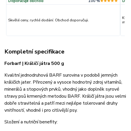
Doporučuje obchod
100 %
★★★★★
Dopo
Kval
Skvělé ceny, rychlé dodání. Obchod doporučuji.
můžu
Kompletní specifikace
Forbarf | Králičí játra 500 g
Kvalitní jednodruhová BARF surovina v podobě jemných
králičích jater. Přirozený a vysoce hodnotný zdroj vitamínů,
minerálů a stopových prvků, vhodný jako doplněk syrové
stravy psů krmených metodou BARF. Králičí játra jsou velmi
dobře stravitelná a patří mezi nejlépe tolerované druhy
vnitřností, vhodné i pro citlivější psy.
Složení a nutriční benefity: