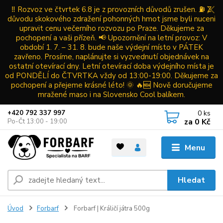
‼️ Rozvoz ve čtvrtek 6.8 je z provozních důvodů zrušen. ⛽ Z
důvodu skokového zdražení pohonných hmot jsme byli nuceni
upravit cenu večerního rozvozu po Praze. Děkujeme za
pochopení a vaši přízeň. 📢 Upozornění na letní provoz: V
období 1. 7. – 31. 8. bude naše výdejní místo v PÁTEK
zavřeno. Prosíme, naplánujte si vyzvednutí objednávek na
ostatní otevírací dny. Letní otevírací doba výdejního místa je
od PONDĚLÍ do ČTVRTKA vždy od 13:00-19:00. Děkujeme za
pochopení a přejeme krásné léto! 🌞 🔥🆕 Nově doručujeme
mražené maso i na Slovensko Cool balíkem.
0
ks
+420 792 337 997
za
0 Kč
Po-Čt 13:00 - 19:00
Menu
Hledat
Úvod
Forbarf
Forbarf | Králičí játra 500g