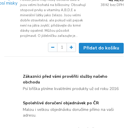
jsou velmi bohatá na bílkoviny. Obsahují
38 Kč
bez DPH
stopové prvky a vitamíny A,B,D,E a
minerální látky jako železo. Jsou velmi
dobře stravitelná, ale pokud váš pejsek
není na játra zvyklí, přidávejte do krmé
dávky opatrně. Můžou působit
projímavě. O jídelníčku zařazujte je...
Přidat do košíku
Zákazníci před vámi prověřili služby našeho
obchodu
Psí bříška plníme kvalitními produkty už od roku 2016
Spolehlivé doručení objednávek po ČR
Malou i velkou objednávku doručíme přímo na vaši
adresu.