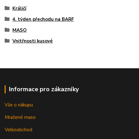
Králičí
4. týden přechodu na BARF
MASO
Vnitřnosti kusové
Informace pro zákazníky
Vše o nákupu
Mražené maso
Velkoobchod