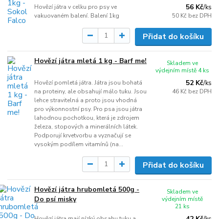
56 Kč
Hovězí játra v celku pro psy ve
/
ks
vakuovaném balení. Balení 1kg
50 Kč
bez DPH
Přidat do košíku
Hovězí játra mletá 1 kg - Barf me!
Skladem ve
výdejním místě 4 ks
52 Kč
Hovězí pomletá játra. Játra jsou bohatá
/
ks
na proteiny, ale obsahují málo tuku. Jsou
46 Kč
bez DPH
lehce stravitelná a proto jsou vhodná
pro výkonnostní psy. Pro psa jsou játra
lahodnou pochotkou, která je zdrojem
železa, stopových a minerálních látek.
Podporují krvetvorbu a vyznačují se
vysokým podílem vitamínů (na...
Přidat do košíku
Hovězí játra hrubomletá 500g -
Skladem ve
Do psí misky
výdejním místě
21 ks
42 Kč
Hovězí játra mají nízký obsahu tuku a
/
ks