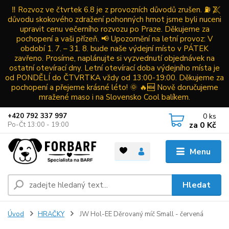
‼️ Rozvoz ve čtvrtek 6.8 je z provozních důvodů zrušen. ⛽ Z
důvodu skokového zdražení pohonných hmot jsme byli nuceni
upravit cenu večerního rozvozu po Praze. Děkujeme za
pochopení a vaši přízeň. 📢 Upozornění na letní provoz: V
období 1. 7. – 31. 8. bude naše výdejní místo v PÁTEK
zavřeno. Prosíme, naplánujte si vyzvednutí objednávek na
ostatní otevírací dny. Letní otevírací doba výdejního místa je
od PONDĚLÍ do ČTVRTKA vždy od 13:00-19:00. Děkujeme za
pochopení a přejeme krásné léto! 🌞 🔥🆕 Nově doručujeme
mražené maso i na Slovensko Cool balíkem.
0
ks
+420 792 337 997
za
0 Kč
Po-Čt 13:00 - 19:00
Menu
Hledat
Úvod
HRAČKY
JW Hol-EE Děrovaný míč Small - červená