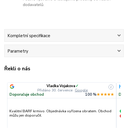
dodavatelů.
Kompletní specifikace
Parametry
Řekli o nás
Vladka Vojakova
✓
i
Přidáno 30. července
·
Google
Doporučuje obchod
100 %
★★★★★
Dopo
pr
Kvalitní BARF krmivo. Objednávka vyřízena obratem. Obchod
+
můžu jen doporučit.
nic
−