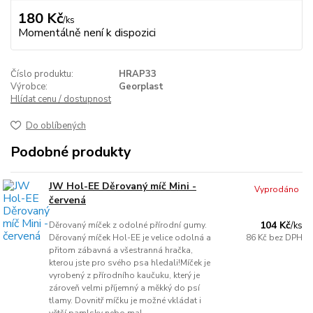
180 Kč
/
ks
Momentálně není k dispozici
Číslo produktu:
HRAP33
Výrobce:
Georplast
Hlídat cenu / dostupnost
Do oblíbených
Podobné produkty
JW Hol-EE Děrovaný míč Mini -
Vyprodáno
červená
104 Kč
Děrovaný míček z odolné přírodní gumy.
/
ks
Děrovaný míček Hol-EE je velice odolná a
86 Kč
bez DPH
přitom zábavná a všestranná hračka,
kterou jste pro svého psa hledali!Míček je
vyrobený z přírodního kaučuku, který je
zároveň velmi příjemný a měkký do psí
tlamy. Dovnitř míčku je možné vkládat i
větší pamlsky nebo mal...