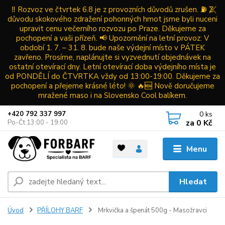
‼️ Rozvoz ve čtvrtek 6.8 je z provozních důvodů zrušen. ⛽ Z
důvodu skokového zdražení pohonných hmot jsme byli nuceni
upravit cenu večerního rozvozu po Praze. Děkujeme za
pochopení a vaši přízeň. 📢 Upozornění na letní provoz: V
období 1. 7. – 31. 8. bude naše výdejní místo v PÁTEK
zavřeno. Prosíme, naplánujte si vyzvednutí objednávek na
ostatní otevírací dny. Letní otevírací doba výdejního místa je
od PONDĚLÍ do ČTVRTKA vždy od 13:00-19:00. Děkujeme za
pochopení a přejeme krásné léto! 🌞 🔥🆕 Nově doručujeme
mražené maso i na Slovensko Cool balíkem.
0
ks
+420 792 337 997
za
0 Kč
Po-Čt 13:00 - 19:00
Menu
Hledat
Úvod
PŘÍLOHY BARF
Mrkvička a špenát 500g - Masožravci