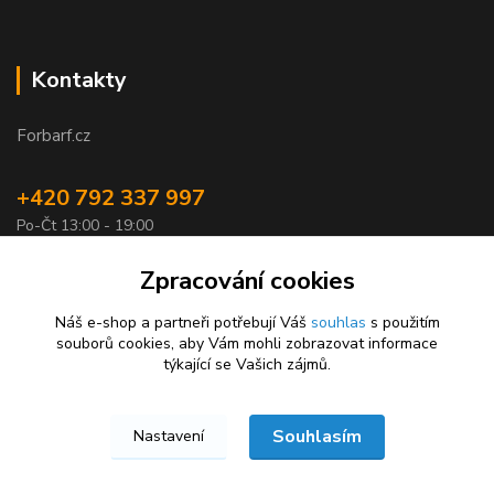
Kontakty
Forbarf.cz
+420 792 337 997
Po-Čt 13:00 - 19:00
objednavky@forbarf.cz
Zpracování cookies
Náš e-shop a partneři potřebují Váš
souhlas
s použitím
souborů cookies, aby Vám mohli zobrazovat informace
týkající se Vašich zájmů.
Souhlasím
Nastavení
Forbarf.cz © 2026
Vytvořeno na
Eshop-rychle.cz