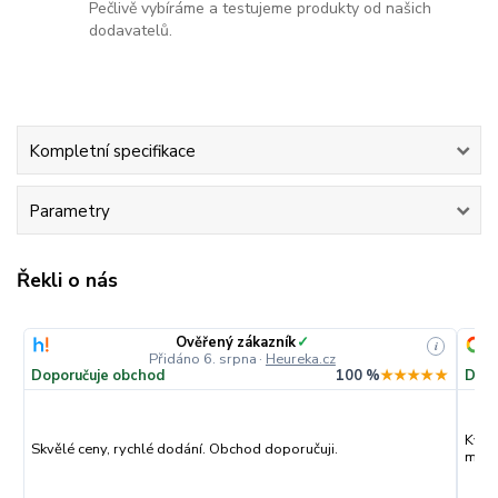
Pečlivě vybíráme a testujeme produkty od našich
dodavatelů.
Kompletní specifikace
Parametry
Řekli o nás
Ověřený zákazník
✓
i
Přidáno 6. srpna
·
Heureka.cz
Doporučuje obchod
100 %
★★★★★
Dopo
Kval
Skvělé ceny, rychlé dodání. Obchod doporučuji.
můžu