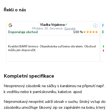
Řekli o nás
Vladka Vojakova
✓
i
Přidáno 30. července
·
Google
Doporučuje obchod
100 %
★★★★★
Dopo
pr
Kvalitní BARF krmivo. Objednávka vyřízena obratem. Obchod
+
můžu jen doporučit.
nic
−
Kompletní specifikace
Neoprenový zásobník na sáčky s karabinou na připnutí např.
k vodítku nebo k pamlskovníku, kabelce. apod
Nepromokavý neoprénl udrží obsah v suchu, široký vstup do
zásobníku umožňuje šikovný zip se zapínáním na boku, který