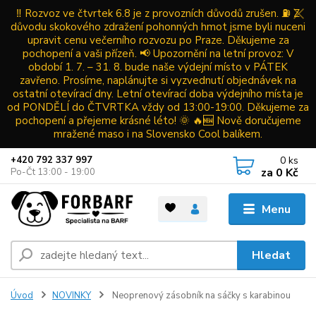
‼️ Rozvoz ve čtvrtek 6.8 je z provozních důvodů zrušen. ⛽ Z
důvodu skokového zdražení pohonných hmot jsme byli nuceni
upravit cenu večerního rozvozu po Praze. Děkujeme za
pochopení a vaši přízeň. 📢 Upozornění na letní provoz: V
období 1. 7. – 31. 8. bude naše výdejní místo v PÁTEK
zavřeno. Prosíme, naplánujte si vyzvednutí objednávek na
ostatní otevírací dny. Letní otevírací doba výdejního místa je
od PONDĚLÍ do ČTVRTKA vždy od 13:00-19:00. Děkujeme za
pochopení a přejeme krásné léto! 🌞 🔥🆕 Nově doručujeme
mražené maso i na Slovensko Cool balíkem.
0
ks
+420 792 337 997
za
0 Kč
Po-Čt 13:00 - 19:00
Menu
Hledat
Úvod
NOVINKY
Neoprenový zásobník na sáčky s karabinou