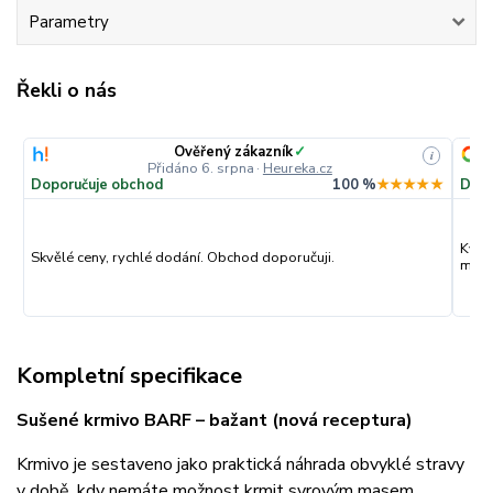
Parametry
Řekli o nás
Ověřený zákazník
✓
i
Přidáno 6. srpna
·
Heureka.cz
Doporučuje obchod
100 %
★★★★★
Dopo
Kval
Skvělé ceny, rychlé dodání. Obchod doporučuji.
můžu
Kompletní specifikace
Sušené krmivo BARF – bažant (nová receptura)
Krmivo je sestaveno jako praktická náhrada obvyklé stravy
v době, kdy nemáte možnost krmit syrovým masem.