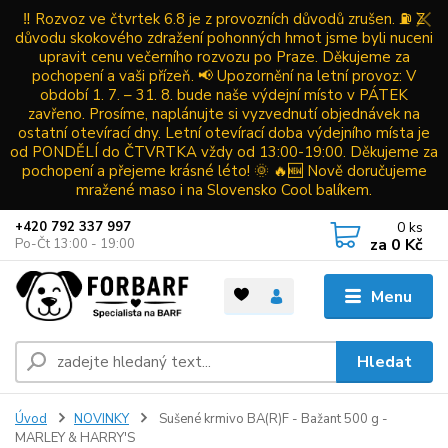
‼️ Rozvoz ve čtvrtek 6.8 je z provozních důvodů zrušen. ⛽ Z
důvodu skokového zdražení pohonných hmot jsme byli nuceni
upravit cenu večerního rozvozu po Praze. Děkujeme za
pochopení a vaši přízeň. 📢 Upozornění na letní provoz: V
období 1. 7. – 31. 8. bude naše výdejní místo v PÁTEK
zavřeno. Prosíme, naplánujte si vyzvednutí objednávek na
ostatní otevírací dny. Letní otevírací doba výdejního místa je
od PONDĚLÍ do ČTVRTKA vždy od 13:00-19:00. Děkujeme za
pochopení a přejeme krásné léto! 🌞 🔥🆕 Nově doručujeme
mražené maso i na Slovensko Cool balíkem.
0
ks
+420 792 337 997
za
0 Kč
Po-Čt 13:00 - 19:00
Menu
Hledat
Úvod
NOVINKY
Sušené krmivo BA(R)F - Bažant 500 g -
MARLEY & HARRY'S