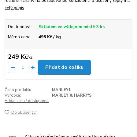
ručně smíchány na požadovanou konzistenci a usušeny teplým ...
celý popis
Dostupnost
Skladem ve výdejním místě 3 ks
Měrná cena
498 Kč / kg
249 Kč
/
ks
Přidat do košíku
Číslo produktu:
MARLEY1
Výrobce:
MARLEY & HARRY'S
Hlídat cenu / dostupnost
Do oblíbených
Zákazníci před vámi prověřili služby našeho