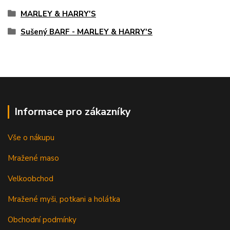
MARLEY & HARRY'S
Sušený BARF - MARLEY & HARRY'S
Informace pro zákazníky
Vše o nákupu
Mražené maso
Velkoobchod
Mražené myši, potkani a holátka
Obchodní podmínky