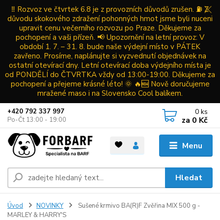
‼️ Rozvoz ve čtvrtek 6.8 je z provozních důvodů zrušen. ⛽ Z
důvodu skokového zdražení pohonných hmot jsme byli nuceni
upravit cenu večerního rozvozu po Praze. Děkujeme za
pochopení a vaši přízeň. 📢 Upozornění na letní provoz: V
období 1. 7. – 31. 8. bude naše výdejní místo v PÁTEK
zavřeno. Prosíme, naplánujte si vyzvednutí objednávek na
ostatní otevírací dny. Letní otevírací doba výdejního místa je
od PONDĚLÍ do ČTVRTKA vždy od 13:00-19:00. Děkujeme za
pochopení a přejeme krásné léto! 🌞 🔥🆕 Nově doručujeme
mražené maso i na Slovensko Cool balíkem.
0
ks
+420 792 337 997
za
0 Kč
Po-Čt 13:00 - 19:00
Menu
Hledat
Úvod
NOVINKY
Sušené krmivo BA(R)F Zvěřina MIX 500 g -
MARLEY & HARRY'S