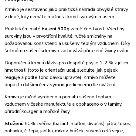
Krmivo je sestaveno jako praktická náhrada obvyklé stravy
v době, kdy nemáte možnost krmit syrovým masem.
Praktickém malé
balení 500g
zaručí čerstvost. Všechny
suroviny jsou v prvotřídní kvalitě, ručně smíchány na
požadovanou konzistenci a usušeny teplým vzduchem. Díky
šetrnému sušení si krmivo zachovává přirozené živiny i vůni.
Doporučená krmná dávka pro dospělé psy je 1-2 % z jejich
hmotnosti (toto je orientační údaj, sledujte, jak pejsek
reaguje a podle toho dávku upravte). Krmivo můžete
doplnit i dalšími čerstvými ingrediencemi dle uvážení.
Krmivo je ručně vyrobeno a pomalu sušeno teplým
vzduchem v české manufaktuře a obohaceno o vitamíny,
přírodní kolagen a mořské řasy
Složení:
50% zvěřina (bažant, muflon, divočák), játra, losos,
pohanka, č. řepa, jablka, mrkev, hrášek, sušená celá vejce,