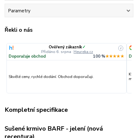
Parametry
Řekli o nás
Ověřený zákazník
✓
i
Přidáno 6. srpna
·
Heureka.cz
Doporučuje obchod
100 %
★★★★★
Dopo
Kval
Skvělé ceny, rychlé dodání. Obchod doporučuji.
můžu
Kompletní specifikace
Sušené krmivo BARF - jelení (nová
receptura)