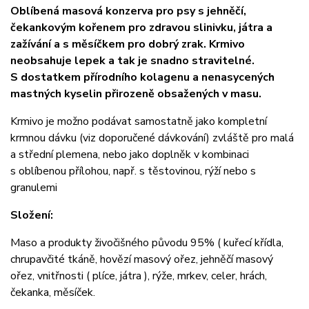
Oblíbená masová konzerva pro psy s jehněčí,
čekankovým kořenem pro zdravou slinivku, játra a
zažívání a s měsíčkem pro dobrý zrak. Krmivo
neobsahuje lepek a tak je snadno stravitelné.
S dostatkem přírodního kolagenu a nenasycených
mastných kyselin přirozeně obsažených v masu.
Krmivo je možno podávat samostatně jako kompletní
krmnou dávku (viz doporučené dávkování) zvláště pro malá
a střední plemena, nebo jako doplněk v kombinaci
s oblíbenou přílohou, např. s těstovinou, rýží nebo s
granulemi
Složení:
Maso a produkty živočišného původu 95% ( kuřecí křídla,
chrupavčité tkáně, hovězí masový ořez, jehněčí masový
ořez, vnitřnosti ( plíce, játra ), rýže, mrkev, celer, hrách,
čekanka, měsíček.