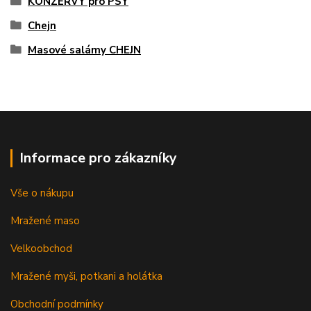
KONZERVY pro PSY
Chejn
Masové salámy CHEJN
Informace pro zákazníky
Vše o nákupu
Mražené maso
Velkoobchod
Mražené myši, potkani a holátka
Obchodní podmínky