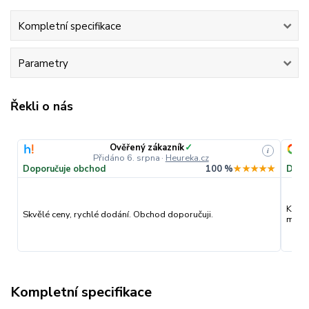
Kompletní specifikace
Parametry
Řekli o nás
Ověřený zákazník
✓
i
Přidáno 6. srpna
·
Heureka.cz
Doporučuje obchod
100 %
★★★★★
Dopo
Kvali
Skvělé ceny, rychlé dodání. Obchod doporučuji.
můžu 
Kompletní specifikace