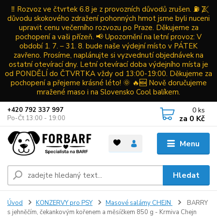
‼️ Rozvoz ve čtvrtek 6.8 je z provozních důvodů zrušen. ⛽ Z
důvodu skokového zdražení pohonných hmot jsme byli nuceni
upravit cenu večerního rozvozu po Praze. Děkujeme za
pochopení a vaši přízeň. 📢 Upozornění na letní provoz: V
období 1. 7. – 31. 8. bude naše výdejní místo v PÁTEK
zavřeno. Prosíme, naplánujte si vyzvednutí objednávek na
ostatní otevírací dny. Letní otevírací doba výdejního místa je
od PONDĚLÍ do ČTVRTKA vždy od 13:00-19:00. Děkujeme za
pochopení a přejeme krásné léto! 🌞 🔥🆕 Nově doručujeme
mražené maso i na Slovensko Cool balíkem.
0
ks
+420 792 337 997
za
0 Kč
Po-Čt 13:00 - 19:00
Menu
Hledat
Úvod
KONZERVY pro PSY
Masové salámy CHEJN
BARRY
s jehněčím, čekankovým kořenem a měsíčkem 850 g - Krmiva Chejn