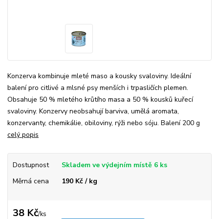
Konzerva kombinuje mleté maso a kousky svaloviny. Ideální
balení pro citlivé a mlsné psy menších i trpasličích plemen.
Obsahuje 50 % mletého krůtího masa a 50 % kousků kuřecí
svaloviny. Konzervy neobsahují barviva, umělá aromata,
konzervanty, chemikálie, obiloviny, rýži nebo sóju. Balení 200 g
celý popis
Dostupnost
Skladem ve výdejním místě 6 ks
Měrná cena
190 Kč / kg
38 Kč
/
ks