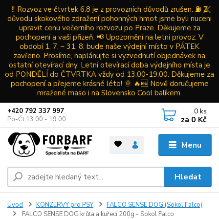
‼️ Rozvoz ve čtvrtek 6.8 je z provozních důvodů zrušen. ⛽ Z
důvodu skokového zdražení pohonných hmot jsme byli nuceni
upravit cenu večerního rozvozu po Praze. Děkujeme za
pochopení a vaši přízeň. 📢 Upozornění na letní provoz: V
období 1. 7. – 31. 8. bude naše výdejní místo v PÁTEK
zavřeno. Prosíme, naplánujte si vyzvednutí objednávek na
ostatní otevírací dny. Letní otevírací doba výdejního místa je
od PONDĚLÍ do ČTVRTKA vždy od 13:00-19:00. Děkujeme za
pochopení a přejeme krásné léto! 🌞 🔥🆕 Nově doručujeme
mražené maso i na Slovensko Cool balíkem.
0
ks
+420 792 337 997
za
0 Kč
Po-Čt 13:00 - 19:00
Menu
Hledat
Úvod
KONZERVY pro PSY
FALCO SENSE DOG (Sokol Falco)
FALCO SENSE DOG krůta a kuřecí 200g - Sokol Falco