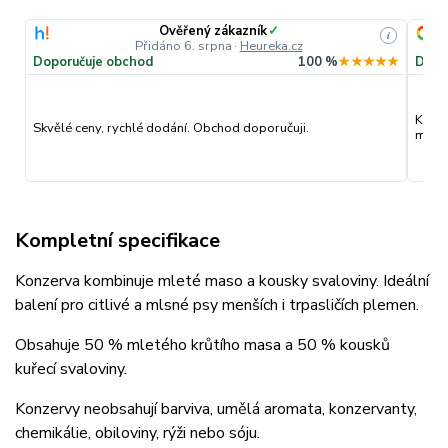
Ověřený zákazník
✓
i
Přidáno 6. srpna
·
Heureka.cz
Doporučuje obchod
100 %
★★★★★
Dopo
Kvali
Skvělé ceny, rychlé dodání. Obchod doporučuji.
můžu 
Kompletní specifikace
Konzerva kombinuje mleté maso a kousky svaloviny. Ideální
balení pro citlivé a mlsné psy menších i trpasličích plemen.
Obsahuje 50 % mletého krůtího masa a 50 % kousků
kuřecí svaloviny.
Konzervy neobsahují barviva, umělá aromata, konzervanty,
chemikálie, obiloviny, rýži nebo sóju.